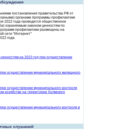
обсуждения
аниями постановления правительства РФ от
дзорными) органами программы профилактики
бря 2022 года проводится общественное
ба) охраняемым законом ценностям по
программ профилактики размещены на
й сети "Интернет"
022 года.
ценностям на 2023 год при осуществлении
 при осуществлении муниципального жилищного
 при осуществлении муниципального контроля
ом хозяйстве на территории Холмского
при осуществлении муниципального контроля в
ичных слушаний