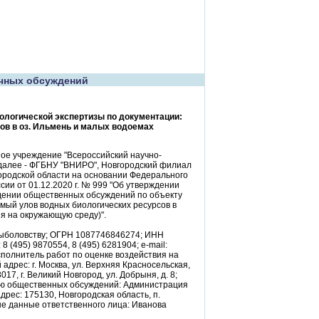
чных обсуждений
ологической экспертизы по документации:
в в оз. Ильмень и малых водоемах
ое учреждение "Всероссийский научно-
(далее - ФГБНУ "ВНИРО", Новгородский филиал
родской области на основании Федерального
сии от 01.12.2020 г. № 999 "Об утверждении
дении общественных обсуждений по объекту
мый улов водных биологических ресурсов в
ия на окружающую среду)".
 рыболовству; ОГРН 1087746846274; ИНН
 8 (495) 9870554, 8 (495) 6281904; e-mail:
Исполнитель работ по оценке воздействия на
рес: г. Москва, ул. Верхняя Красносельская,
17, г. Великий Новгород, ул. Добрыня, д. 8;
зацию общественных обсуждений: Администрация
рес: 175130, Новгородская область, п.
тные данные ответственного лица: Иванова