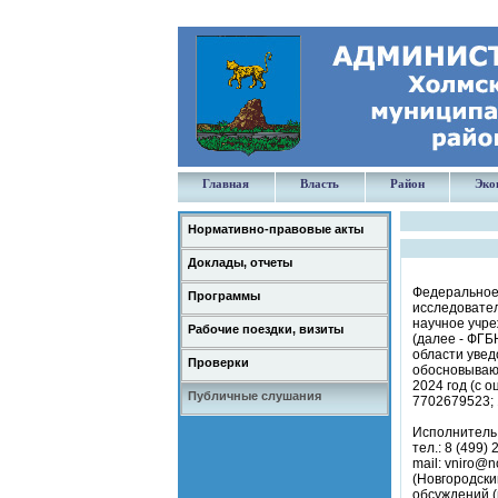
Главная
Власть
Район
Эко
Нормативно-правовые акты
Доклады, отчеты
Федеральное 
Программы
исследовател
научное учре
Рабочие поездки, визиты
(далее - ФГБ
области увед
Проверки
обосновывающ
2024 год (с 
Публичные слушания
7702679523; 1
Исполнитель:
тел.: 8 (499)
mail: vniro@
(Новгородски
обсуждений 