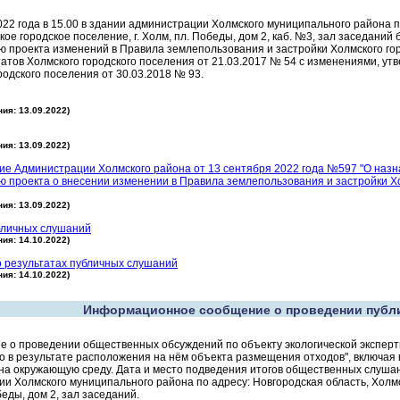
022 года в 15.00 в здании администрации Холмского муниципального района п
кое городское поселение, г. Холм, пл. Победы, дом 2, каб. №3, зал заседани
 проекта изменений в Правила землепользования и застройки Холмского г
атов Холмского городского поселения от 21.03.2017 № 54 с изменениями, 
родского поселения от 30.03.2018 № 93.
ия: 13.09.2022)
ия: 13.09.2022)
ие Администрации Холмского района от 13 сентября 2022 года №597 "О наз
 проекта о внесении изменении в Правила землепользования и застройки Хо
ия: 13.09.2022)
бличных слушаний
ия: 14.10.2022)
о результатах публичных слушаний
ия: 14.10.2022)
Информационное сообщение о проведении публ
 о проведении общественных обсуждений по объекту экологической эксперти
о в результате расположения на нём объекта размещения отходов", включа
на окружающую среду. Дата и место подведения итогов общественных слушани
и Холмского муниципального района по адресу: Новгородская область, Холмск
беды, дом 2, зал заседаний.