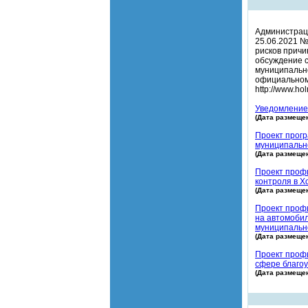
Администраци
25.06.2021 
рисков причи
обсуждение 
муниципальн
официальном
http://www.h
Уведомление
(Дата размещен
Проект прогр
муниципально
(Дата размещен
Проект проф
контроля в Х
(Дата размещен
Проект проф
на автомобил
муниципальн
(Дата размещен
Проект профи
сфере благоу
(Дата размещен