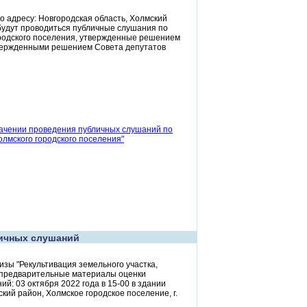
о адресу: Новгородская область, Холмский
й будут проводиться публичные слушания по
ородского поселения, утвержденные решением
утвержденными решением Совета депутатов
начении проведения публичных слушаний по
лмского городского поселения"
ичных слушаний
зы "Рекультивация земельного участка,
я предварительные материалы оценки
й: 03 октября 2022 года в 15-00 в здании
ий район, Холмское городское поселение, г.