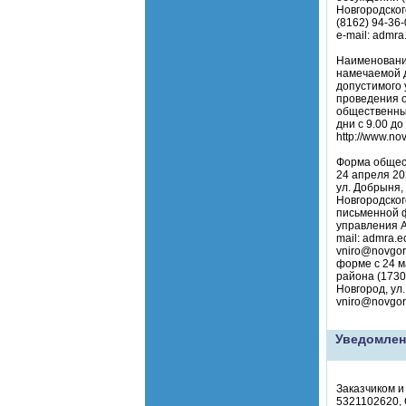
Новгородского
(8162) 94-36
e-mail: admra
Наименование
намечаемой д
допустимого 
проведения о
общественных
дни с 9.00 д
http://www.no
Форма общест
24 апреля 20
ул. Добрыня,
Новгородског
письменной ф
управления А
mail: admra.e
vniro@novgor
форме с 24 м
района (1730
Новгород, ул
vniro@novgor
Уведомлен
Заказчиком и
5321102620, 