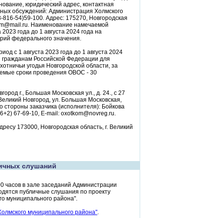
енование, юридический адрес, контактная
нных обсуждений: Администрация Холмского
8-816-54)59-100. Адрес: 175270, Новгородская
nholm@mail.ru. Наименование намечаемой
 2023 года до 1 августа 2024 года на
орий федерального значения.
д с 1 августа 2023 года до 1 августа 2024
й гражданам Российской Федерации для
отничьи угодья Новгородской области, за
емые сроки проведения ОВОС - 30
род г., Большая Московская ул., д. 24., с 27
Великий Новгород, ул. Большая Московская,
со стороны заказчика (исполнителя): Бойкова
+2) 67-69-10, E-mail: oxotkom@novreg.ru.
ресу 173000, Новгородская область, г. Великий
ичных слушаний
00 часов в зале заседаний Администрации
оводятся публичные слушания по проекту
го муниципального района".
Холмского муниципального района"
.