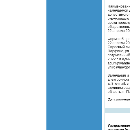
Наименование
намечаемой д
допустимого 
окружающую 
сроки провед
общественных
22 апреля 202
Форма общест
22 апреля 20
Опросный лис
Парфино, ул.
подписанный 
2022 г. в Ад
adum@yandex.
vniro@novgoro
Замечания и
электронной 
д. 8, e-mail:
администраци
область, п. П
(Дата размещен
Уведомление
ресурсов (м