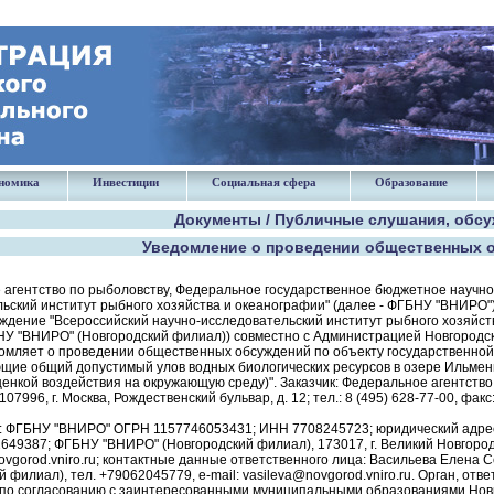
номика
Инвестиции
Социальная сфера
Образование
Документы / Публичные слушания, обс
Уведомление о проведении общественных 
агентство по рыболовству, Федеральное государственное бюджетное научно
ьский институт рыбного хозяйства и океанографии" (далее - ФГБНУ "ВНИРО
ждение "Всероссийский научно-исследовательский институт рыбного хозяйст
НУ "ВНИРО" (Новгородский филиал)) совместно с Администрацией Новгородс
омляет о проведении общественных обсуждений по объекту государственной 
ие общий допустимый улов водных биологических ресурсов в озере Ильмень
оценкой воздействия на окружающую среду)". Заказчик: Федеральное агентст
07996, г. Москва, Рождественский бульвар, д. 12; тел.: 8 (495) 628-77-00, факс:
 ФГБНУ "ВНИРО" ОГРН 1157746053431; ИНН 7708245723; юридический адрес: 1
 2649387; ФГБНУ "ВНИРО" (Новгородский филиал), 173017, г. Великий Новгород, у
novgorod.vniro.ru; контактные данные ответственного лица: Васильева Елена
й филиал), тел. +79062045779, e-mail: vasileva@novgorod.vniro.ru. Орган, о
(по согласованию с заинтересованными муниципальными образованиями Новг