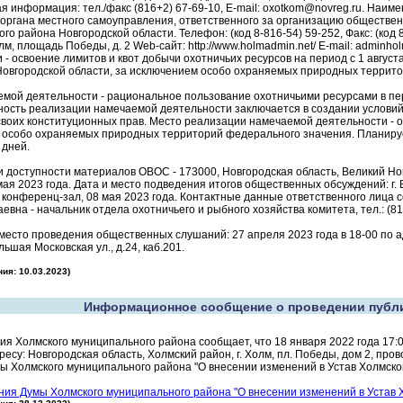
ая информация: тел./факс (816+2) 67-69-10, E-mail: oxotkom@novreg.ru. Наим
органа местного самоуправления, ответственного за организацию обществе
го района Новгородской области. Телефон: (код 8-816-54) 59-252, Факс: (код 
Холм, площадь Победы, д. 2 Web-сайт: http://www.holmadmin.net/ E-mail: admi
 - освоение лимитов и квот добычи охотничьих ресурсов на период с 1 августа
овгородской области, за исключением особо охраняемых природных террит
мой деятельности - рациональное пользование охотничьими ресурсами в перио
ность реализации намечаемой деятельности заключается в создании услови
воих конституционных прав. Место реализации намечаемой деятельности - ох
 особо охраняемых природных территорий федерального значения. Планиру
 дней.
и доступности материалов ОВОС - 173000, Новгородская область, Великий Новго
мая 2023 года. Дата и место подведения итогов общественных обсуждений: г. 
01 конференц-зал, 08 мая 2023 года. Контактные данные ответственного лица 
евна - начальник отдела охотничьего и рыбного хозяйства комитета, тел.: (816
 место проведения общественных слушаний: 27 апреля 2023 года в 18-00 по ад
ьшая Московская ул., д.24, каб.201.
ия: 10.03.2023)
Информационное сообщение о проведении публ
я Холмского муниципального района сообщает, что 18 января 2022 года 17:
ресу: Новгородская область, Холмский район, г. Холм, пл. Победы, дом 2, пр
 Холмского муниципального района "О внесении изменений в Устав Холмско
ия Думы Холмского муниципального района "О внесении изменений в Устав 