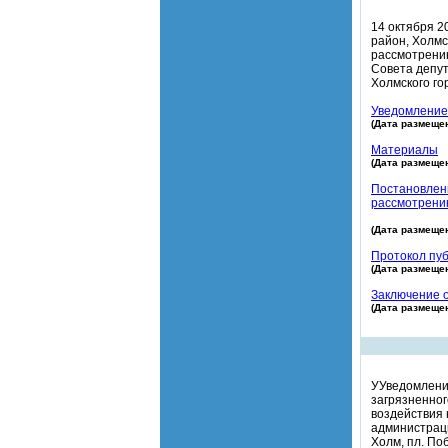
14 октября 2
район, Холмс
рассмотрению
Совета депут
Холмского го
Уведомление
(Дата размещен
Материалы
(Дата размещен
Постановлен
рассмотрению
(Дата размещен
Протокол пу
(Дата размещен
Заключение 
(Дата размещен
УУведомление
загрязненног
воздействия 
администраци
Холм, пл. По