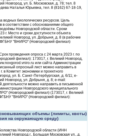
 Новгород, ул. Б. Московская, д. 78; тел. 8
едева Наталья Юрьевна, тел. 8 (8162) 67-18-19,
 водных биологических ресурсов. Цель
в в соответствии с обоснованиями общего
водоёмы Новгородской области. Сроки
23 г. Место и сроки доступности объекта
ликий Новгород, ул. Добрыня, д. 8 (в рабочие
те: ФГБНУ "ВНИРО" (Новгородский филиал)
рок проведения опроса с 24 марта 2023 г. по
родский филиал): 173017, г. Великий Новгород,
www.novgorod.vniro.ru или сайта Администрации
дписанный опросный лист можно направить в
г. в Комитет экономики и проектного
од, ул. Б. Санкт-Петербургская, д. 6/11; e-
й Новгород, ул. Добрыня, д. 8; e-mail:
ой деятельности можно направить в письменной
 Администрации Новгородского муниципального
НИРО" (Новгородский филиал) (173017, г. Великий
с ФГБНУ "ВНИРО" (Новгородский филиал):
основывающих объемы (лимиты, квоты)
твия на окружающую среду)
боловства Новгородской области (ИНН
икий Новгород г., Большая Московская ул., д.