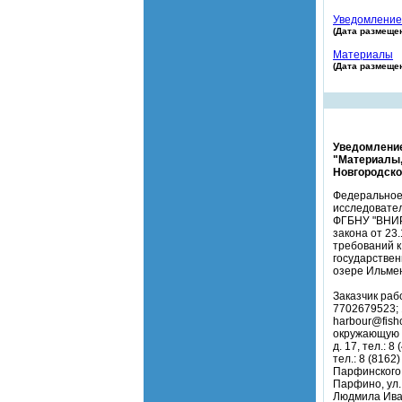
Уведомление
(Дата размещен
Материалы
(Дата размещен
Уведомление
"Материалы,
Новгородско
Федеральное 
исследовател
ФГБНУ "ВНИР
закона от 23
требований к
государствен
озере Ильмен
Заказчик раб
7702679523; 1
harbour@fish
окружающую с
д. 17, тел.: 
тел.: 8 (816
Парфинского 
Парфино, ул.
Людмила Ивано