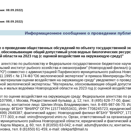
ия: 08.09.2022)
ия: 08.09.2022)
Информационное сообщение о проведении публи
 о проведении общественных обсуждений по объекту государственной эк
 обосновывающие общий допустимый улов водных биологических ресурсо
й области на 2023 год (с оценкой воздействия на окружающую среду)"
агентство по рыболовству и Федеральное государственное бюджетное научн
ьский институт рыбного хозяйства и океанографии" (Новгородский филиал) 
О") совместно с администрацией Парфинского муниципального района Новго
.11.1995 г. № 174-ФЗ "Об экологической экспертизе" и приказа Минприроды Рос
 материалам оценки воздействия на окружающую среду" уведомляет о прове
ной экологической экспертизы: "Материалы, обосновывающие общий допусти
ь и малых водоёмах Новгородской области на 2023 год (с оценкой воздейств
от по оценке воздействия на окружающую среду: Федеральное агентство по
07996, г. Москва, Рождественский бульвар, д. 12; тел.: 8 (495) 628-77-00, факс:
com.ru, контактное лицо: Шилин Игорь Владимирович, тел. 8-495-987-06-70. 
реду: ФГБНУ "ВНИРО" ОГРН 1157746053431; ИНН 7708245723; юридический ад
8 (499) 2649387; фактический адрес: Новгородский филиал ФГБНУ "ВНИРО", 1730
2) 777-303; e-mail: vniro@novgorod.vniro.ru. Орган, ответственный за органи
муниципального района Новгородской области; юридический и фактический ад
 Карла Маркса, д. 60; тел. 8 (81650) 63-042; e-mail: adum@yandex.ru; контак
вна, тел. 8 (81650) 61-459, e-mail: otekparf@mail.ru