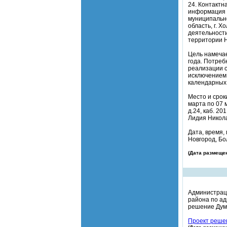
24. Контактн
информация 
муниципально
область, г. 
деятельности
территории Н
Цель намечае
года. Потреб
реализации с
исключением
календарных
Место и срок
марта по 07 
д.24, каб. 2
Лидия Никола
Дата, время,
Новгород, Бол
(Дата размещен
Администраци
района по ад
решение Думы
Проект решен