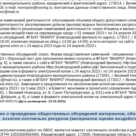
 муниципального района; юридический и фактический адрес: 173014, г. Великий
-00; e-mail: novrayon@novreg.ru; контактные данные ответственного лица: Леб
.ec@mail.ru
 намечаемой деятельности: обоснование объемов общего допустимого улова
еятельности: регулирование добычи (вылова) водных биологических ресурсо
улова Место реализации намечаемой деятельности: озеро Ильмень и малые 
ценки воздействия на окружающую среду: с 01 января 2023 г. по 24 апреля 20
 обсуждений: ФГБНУ "ВНИРО" (Новгородский филиал) по адресу: 173017, г. Ве
о 18.00, исключая перерыв на обед с 13.00 до 14.00); в сети интернет на сай
vgorod.vniro.ru с 24 марта 2023 года по 24 апреля 2023 г.
венных обсуждений: опрос. Форма представления замечаний - письменная. С
23 г. Опросный лист для заполнения можно получить в ФГБНУ "ВНИРО" (Новго
 д. 8), а также скачать с сайта ФГБНУ "ВНИРО" (Новгородский филиал): http://
о муниципального района https://новгородский-район.рф/ Заполненный и по
орме или в формате электронной копии с 24 марта 2023 г. по 24 апреля 2023 
дминистрации Новгородского муниципального района (173001, г. Великий Новгор
c@mail.ru), а также в ФГБНУ "ВНИРО" (Новгородский филиал) (173017, г. Велики
od.vniro.ru). Замечания и предложения по экологическим аспектам намечаем
арта 2023 г. по 5 мая 2023 г. в Комитет экономики и проектного управления
01, г. Великий Новгород, ул. Б. Санкт-Петербургская, д. 6/11) или в ФГБНУ "В
. Добрыня, д. 8), а также в формате электронной копии на электронный адре
od.vniro.ru
(Дата размещения: 15.03.2023)
ие о проведении общественных обсуждений материалов, об
изъятия охотничьих ресурсов (материалов оценки воздейс
 исполнителем работ по ОВОС является комитет охотничьего хозяйства и ры
ОГРН 1055300956490). Юридический адрес: 173000, Новгородская область, Вел