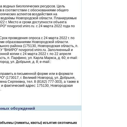
 водных биологических ресурсов. Цель
в в соответствии с обоснованиями общего
огических аспектов воздействия на
 водоёмы Новгородской области. Планируемые
22 г. Место и сроки доступности объекта
 novgorod.vniro.ru. с 24 марта 2022 года по
рок проведения опроса с 24 марта 2022 г. по
ыми образованиями Новгородской области.
ого района (175130, Новгородская область, п.
НУ "ВНИРО" novgorod.vniro.ru. Заполненный и
ной копии с 24 марта 2022 г. по 22 апреля
, п. Парфино, ул. Карла Маркса, д. 60; e-mail:
од, ул. Добрыня, д. 8; e-mail::
аправить в письменной форме или в формате
О" (173017, г. Великий Новгород, ул. Добрыня,
ена Сергеевна, тел. 8 (8162) 777-303), а также в
и фактический адрес: 175130, Новгородская
.
чных обсуждений
бъемы (лимиты, квоты) изъятия охотничьих