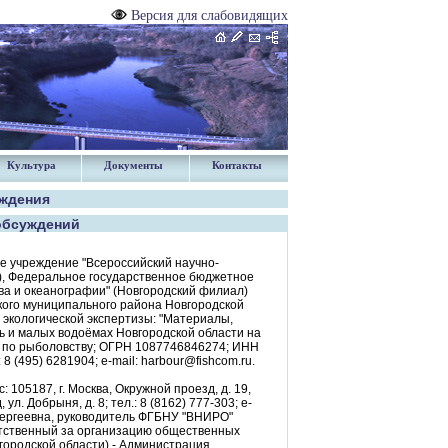
Версия для слабовидящих
Культура
Документы
Контакты
уждения
обсуждений
е учреждение "Всероссийский научно-
"), Федеральное государственное бюджетное
ва и океанографии" (Новгородский филиал)
кого муниципального района Новгородской
экологической экспертизы: "Материалы,
 и малых водоёмах Новгородской области на
во по рыболовству; ОГРН 1087746846274; ИНН
 8 (495) 6281904; e-mail: harbour@fishcom.ru.
05187, г. Москва, Окружной проезд, д. 19,
л. Добрыня, д. 8; тел.: 8 (8162) 777-303; e-
 Сергеевна, руководитель ФГБНУ "ВНИРО"
тветственный за организацию общественных
ородской области) - Администрация