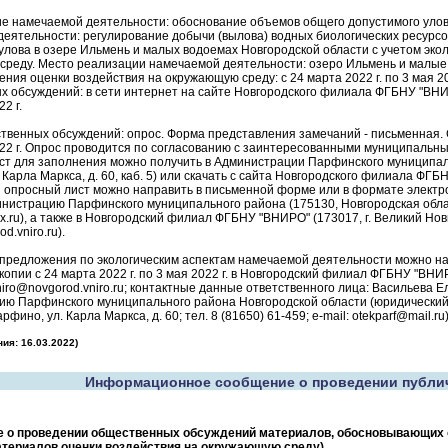
 намечаемой деятельности: обоснование объемов общего допустимого улова
еятельности: регулирование добычи (вылова) водных биологических ресурсо
улова в озере Ильмень и малых водоемах Новгородской области с учетом экол
среду. Место реализации намечаемой деятельности: озеро Ильмень и малые
ения оценки воздействия на окружающую среду: с 24 марта 2022 г. по 3 мая 20
 обсуждений: в сети интернет на сайте Новгородского филиала ФГБНУ "ВНИРО"
2 г.
венных обсуждений: опрос. Форма представления замечаний - письменная. С
22 г. Опрос проводится по согласованию с заинтересованными муниципальн
т для заполнения можно получить в Администрации Парфинского муниципальн
 Карла Маркса, д. 60, каб. 5) или скачать с сайта Новгородского филиала ФГБ
опросный лист можно направить в письменной форме или в формате электрон
министрацию Парфинского муниципального района (175130, Новгородская область
ru), а также в Новгородский филиал ФГБНУ "ВНИРО" (173017, г. Великий Новгор
d.vniro.ru).
 предложения по экологическим аспектам намечаемой деятельности можно н
копии с 24 марта 2022 г. по 3 мая 2022 г. в Новгородский филиал ФГБНУ "ВНИР
 vniro@novgorod.vniro.ru; контактные данные ответственного лица: Васильева Ел
ю Парфинского муниципального района Новгородской области (юридический 
арфино, ул. Карла Маркса, д. 60; тел. 8 (81650) 61-459; e-mail: otekparf@mail.ru)
ия: 16.03.2022)
Информационное сообщение о проведении публи
 о проведении общественных обсуждений материалов, обосновывающих о
атериалов оценки воздействия на окружающую среду)