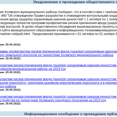
Уведомление о проведении общественного 
я Холмского муниципального района сообщает, что в соответствии с требов
№ 990 "Об утверждении Правил разработки и утверждения контрольными (на
нения вреда (ущерба) охраняемым законом ценностям" с 1 октября по 1 ноя
следующих проектов программ профилактики рисков причинения вреда (ущер
ому контролю. В целях общественного обсуждения вышеуказанные проекты 
 сайте муниципального образования в информационно-телекоммуникационно
olmadmin.net/publ.html . Предложения принимаются с 01 октября по 01 ноября 2
ия: 29.09.2022)
аммы профилактики рисков причинения вреда (ущерба) охраняемым законом 
го земельного контроля на территории Холмского муниципального района
ия: 29.09.2022)
илактики рисков причинения вреда (ущерба) охраняемым законом ценностям
олмском муниципальном районе на 2023 год
ия: 29.09.2022)
илактики рисков причинения вреда (ущерба) охраняемым законом ценностям
ьном транспорте, городском наземном электрическом транспорте и в дорожн
ого района
ия: 29.09.2022)
лактики рисков причинения вреда (ущерба) охраняемым законом ценностям 
стройства на территории Холмского городского поселения на 2023 год
ия: 29.09.2022)
Информационное сообщение о проведении публ