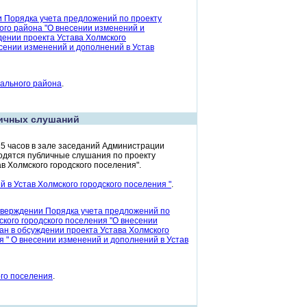
и Порядка учета предложений по проекту
ого района "О внесении изменений и
дении проекта Устава Холмского
сении изменений и дополнений в Устав
пального района
.
ичных слушаний
15 часов в зале заседаний Администрации
оводятся публичные слушания по проекту
в Холмского городского поселения".
 в Устав Холмского городского поселения "
.
утверждении Порядка учета предложений по
ского городского поселения "О внесении
ан в обсуждении проекта Устава Холмского
я " О внесении изменений и дополнений в Устав
ого поселения
.