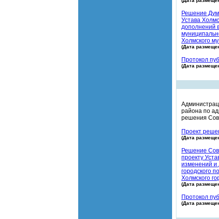
(Дата размещен
Решение Думы
Устава Холмс
дополнений в
муниципально
Холмского му
(Дата размещен
Протокол пуб
(Дата размещен
Администраци
района по ад
решения Сове
Проект решен
(Дата размещен
Решение Сове
проекту Уста
изменений и 
городского п
Холмского го
(Дата размещен
Протокол пуб
(Дата размещен