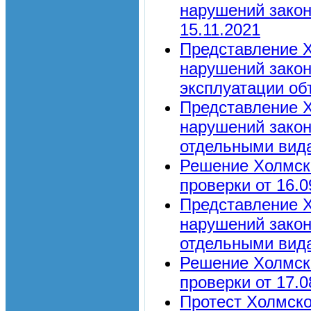
нарушений закон
15.11.2021
Представление Х
нарушений закон
эксплуатации об
Представление Х
нарушений законо
отдельными вида
Решение Холмск
проверки от 16.0
Представление Х
нарушений законо
отдельными вида
Решение Холмск
проверки от 17.0
Протест Холмско