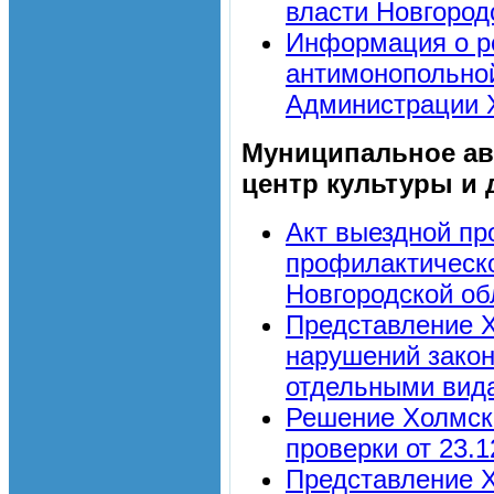
власти Новгород
Информация о р
антимонопольной
Администрации 
Муниципальное ав
центр культуры и 
Акт выездной пр
профилактическо
Новгородской об
Представление Х
нарушений законо
отдельными вида
Решение Холмск
проверки от 23.1
Представление Х