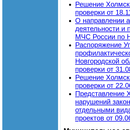
Решение Холмск
проверки от 18.1
О направлении а
деятельности и 
МЧС России по Н
Распоряжение Уп
профилактическо
Новгородской об
проверки от 31.0
Решение Холмск
проверки от 22.0
Представление Х
нарушений законо
отдельными вид
проектов от 09.0