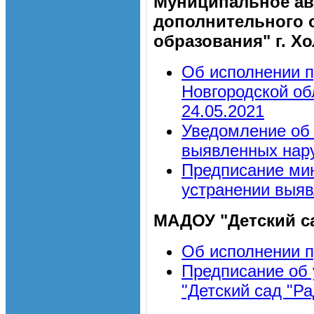
Муниципальное ав
дополнительного 
образования" г. Х
Об исполнении п
Новгородской об
24.05.2021
Уведомление об 
выявленных нару
Предписание мин
устранении выяв
МАДОУ "Детский са
Об исполнении 
Предписание об
"Детский сад "Ра