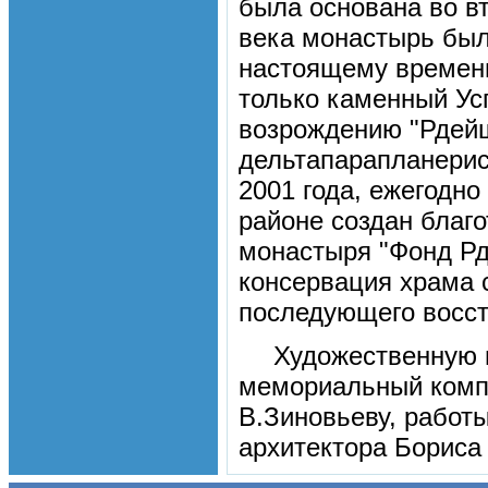
была основана во вт
века монастырь был
настоящему времени
только каменный Усп
возрождению "Рдейщ
дельтапарапланерис
2001 года, ежегодно
районе создан благ
монастыря "Фонд Рд
консервация храма 
последующего восст
Художественную 
мемориальный компл
В.Зиновьеву, работы
архитектора Бориса