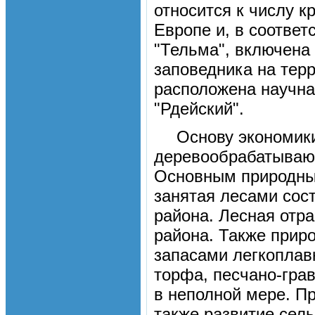
относится к числу 
Европе и, в соотве
"Тельма", включена
заповедника на терр
расположена научна
"Рдейский".
Основу экономик
деревообрабатываю
Основным природным
занятая лесами сос
района. Лесная отр
района. Также прир
запасами легкоплав
торфа, песчано-гра
в неполной мере. П
также развитие сель