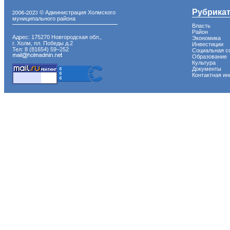
Рубрика
© Администрация Холмского
муниципального района
Власть
Район
Адрес: 175270 Новгородская обл.,
Экономика
г. Холм, пл. Победы д.2
Инвестиции
Тел: 8 (81654) 59−252
Социальная с
Образование
Культура
Документы
Контактная и