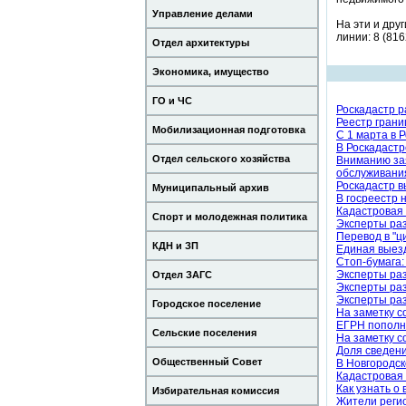
Управление делами
На эти и дру
линии: 8 (816
Отдел архитектуры
Экономика, имущество
ГО и ЧС
Роскадастр р
Реестр грани
Мобилизационная подготовка
С 1 марта в 
В Роскадастр
Отдел сельского хозяйства
Вниманию зая
обслуживани
Роскадастр в
Муниципальный архив
В госреестр 
Кадастровая 
Спорт и молодежная политика
Эксперты раз
Перевод в "ц
КДН и ЗП
Единая выезд
Стоп-бумага:
Эксперты раз
Отдел ЗАГС
Эксперты раз
Эксперты раз
Городское поселение
На заметку с
ЕГРН пополни
Сельские поселения
На заметку с
Доля сведени
Общественный Совет
В Новгородск
Кадастровая 
Как узнать о
Избирательная комиссия
Жители реги