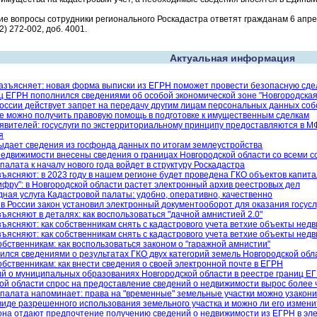
гие вопросы сотрудники регионального Роскадастра ответят гражданам 6 апрел
2) 272-002, доб. 4001.
Актуальная информация
азъясняет: новая форма выписки из ЕГРН поможет провести безопасную сде
ц ЕГРН пополнился сведениями об особой экономической зоне "Новгородская
России действует запрет на передачу другим лицам персональных данных со
е можно получить правовую помощь в подготовке к имущественным сделкам
вителей: госуслуги по экстерриториальному принципу предоставляются в МФ
я
ыдает сведения из госфонда данных по итогам землеустройства
недвижимости внесены сведения о границах Новгородской области со всеми 
палата к началу нового года войдет в структуру Роскадастра
ъясняют: в 2023 году в нашем регионе будет проведена ГКО объектов капита
ифру": в Новгородской области растет электронный архив реестровых дел
ная услуга Кадастровой палаты: удобно, оперативно, качественно
 в России закон установил электронный документооборот для оказания госус
ъясняют в деталях: как воспользоваться "дачной амнистией 2.0"
ъясняют: как собственникам снять с кадастрового учета ветхие объекты нед
ъясняют: как собственникам снять с кадастрового учета ветхие объекты нед
обственникам: как воспользоваться законом о "гаражной амнистии"
лся сведениями о результатах ГКО двух категорий земель Новгородской обл
обственникам: как внести сведения о своей электронной почте в ЕГРН
й о муниципальных образованиях Новгородской области в реестре границ Е
ой области спрос на предоставление сведений о недвижимости вырос более 
палата напоминает: права на "временные" земельные участки можно узакони
 виде разрешенного использования земельного участка и можно ли его измени
она отдают предпочтение получению сведений о недвижимости из ЕГРН в эл