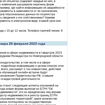
 об объектах содержит каждый из них, в
ые изменения расширили перечень форм
например, где найти информацию об аварийности
окументы в зависимости от их назначения,
дачу персональных данных из госреестра
ь сведения о его собственниках? Какими
ументы в электронном виде, в какой срок они
да с 10 до 12 часов. Телефон горячей линии: 8
нара 28 февраля 2023 года
ения в сфере недвижимости в I квартале 2023
рудники Роскадастра по Новгородской области.
нодательство, в том числе и в сфере
т подробную информацию о целом спектре этих
всего, расскажут о тех новшествах, действия
 на обучающей онлайн-встрече будут
тановления Правительства РФ, ставшие
 в кадастровой деятельности.
а станут следующие аспекты изучаемой на
 года новая форма выписки из ЕГРН "Об
движимости", кто из юридических лиц вправе
адастр недвижимости и реестр границ ЕГРН
ользования территорий"; какое количество
ьшена госпошлина за государственную