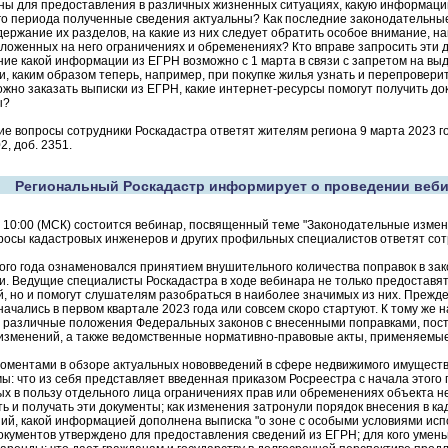
ы для предоставления в различных жизненных ситуациях, какую информацию
ого периода полученные сведения актуальны? Как последние законодательн
держание их разделов, на какие из них следует обратить особое внимание, 
аложенных на него ограничениях и обременениях? Кто вправе запросить эти д
ие какой информации из ЕГРН возможно с 1 марта в связи с запретом на вы
, каким образом теперь, например, при покупке жилья узнать и перепроверит
жно заказать выписки из ЕГРН, какие интернет-ресурсы помогут получить док
ы?
гие вопросы сотрудники Роскадастра ответят жителям региона 9 марта 2023 го
2, доб. 2351.
Региональный Роскадастр информирует о проведении веби
 10:00 (МСК) состоится вебинар, посвященный теме "Законодательные измен
просы кадастровых инженеров и других профильных специалистов ответят сот
го года ознаменовался принятием внушительного количества поправок в зако
. Ведущие специалисты Роскадастра в ходе вебинара не только предоставя
, но и помогут слушателям разобраться в наиболее значимых из них. Прежде 
начались в первом квартале 2023 года или совсем скоро стартуют. К тому же
 различные положения Федеральных законов с внесенными поправками, пос
изменений, а также ведомственные нормативно-правовые акты, применяемые
оментами в обзоре актуальных нововведений в сфере недвижимого имуществ
ы: что из себя представляет введенная приказом Росреестра с начала этого
х в пользу отдельного лица ограничениях прав или обременениях объекта не
ь и получать эти документы; как изменения затронули порядок внесения в к
ий, какой информацией дополнена выписка "о зоне с особыми условиями исп
кументов утверждено для предоставления сведений из ЕГРН; для кого умен