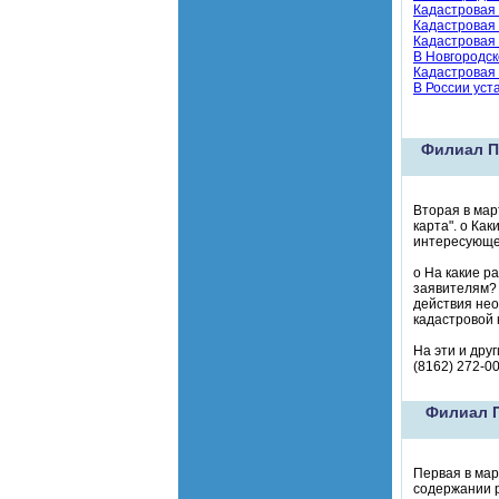
Кадастровая
Кадастровая
Кадастровая 
В Новгородск
Кадастровая
В России уст
Филиал П
Вторая в мар
карта". o Ка
интересующе
o На какие р
заявителям? 
действия нео
кадастровой 
На эти и дру
(8162) 272-00
Филиал П
Первая в мар
содержании р