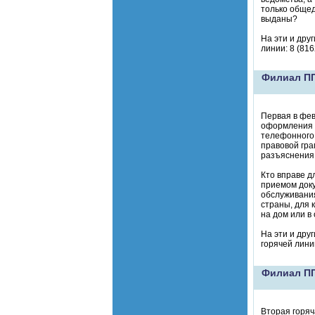
только общед
выданы?
На эти и дру
линии: 8 (816
Филиал ПП
Первая в фев
оформления в
телефонного 
правовой гра
разъяснения 
Кто вправе д
приемом доку
обслуживания
страны, для 
на дом или в
На эти и дру
горячей линии
Филиал ПП
Вторая горяч