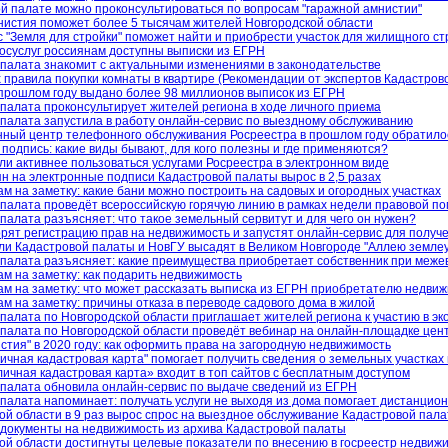
й палате можно проконсультироваться по вопросам "гаражной амнистии"
нистия поможет более 5 тысячам жителей Новгородской области
 "Земля для стройки" поможет найти и приобрести участок для жилищного с
осуслуг россиянам доступны выписки из ЕГРН
палата знакомит с актуальными изменениями в законодательстве
 правила покупки комнаты в квартире (Рекомендации от экспертов Кадастров
прошлом году выдано более 98 миллионов выписок из ЕГРН
палата проконсультирует жителей региона в ходе личного приема
палата запустила в работу онлайн-сервис по выездному обслуживанию
ный центр телефонного обслуживания Росреестра в прошлом году обратилос
подпись: какие виды бывают, для кого полезны и где применяются?
ли активнее пользоваться услугами Росреестра в электронном виде
н на электронные подписи Кадастровой палаты вырос в 2,5 разах
м на заметку: какие бани можно построить на садовых и огородных участках
палата проведёт всероссийскую горячую линию в рамках недели правовой п
палата разъясняет: что такое земельный сервитут и для чего он нужен?
орят регистрацию прав на недвижимость и запустят онлайн-сервис для получ
ли Кадастровой палаты и НовГУ высадят в Великом Новгороде "Аллею земле
палата разъясняет: какие преимущества приобретает собственник при меже
м на заметку: как подарить недвижимость
м на заметку: что может рассказать выписка из ЕГРН приобретателю недви
м на заметку: причины отказа в переводе садового дома в жилой
палата по Новгородской области приглашает жителей региона к участию в эк
палата по Новгородской области проведёт вебинар на онлайн-площадке цент
стия" в 2020 году: как оформить права на загородную недвижимость
ичная кадастровая карта" помогает получить сведения о земельных участках
ичная кадастровая карта» входит в топ сайтов с бесплатным доступом
палата обновила онлайн-сервис по выдаче сведений из ЕГРН
палата напоминает: получать услуги не выходя из дома помогает дистанци
ой области в 9 раз вырос спрос на выездное обслуживание Кадастровой пал
 документы на недвижимость из архива Кадастровой палаты
ой области достигнуты целевые показатели по внесению в госреестр недвиж