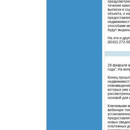
предусмотрен
течение как
выписок и со
объекта, о н
предоставлен
недвижимости
способами мо
будут выдан
На эти и дру
(8162) 272-00
28 февраля в
года". На во
Конец прошло
недвижимости
нововведений
которых уже 
рассмотрены
основой для 
Ключевыми м
вебинаре тем
установленны
предоставлят
новых сведен
платежных до