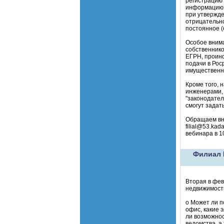
регистрацию 
информацию о
при утвержде
отрицательно
постоянное (
Особое вним
собственнико
ЕГРН, проинф
подачи в Рос
имущественн
Кроме того, 
инженерами, 
"законодател
смогут зада
Обращаем вни
filial@53.ka
вебинара в 1
Филиал 
Вторая в фев
недвижимости
o Может ли п
офис, какие 
ли возможнос
ведомства, а