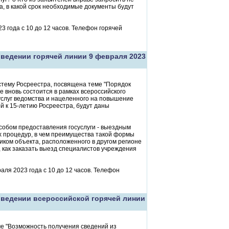
, в какой срок необходимые документы будут
3 года с 10 до 12 часов. Телефон горячей
ведении горячей линии 9 февраля 2023
стему Росреестра, посвящена теме "Порядок
вновь состоится в рамках всероссийского
услуг ведомства и нацеленного на повышение
й к 15-летию Росреестра, будут даны
собом предоставления госуслуги - выездным
х процедур, в чем преимущества такой формы
иком объекта, расположенного в другом регионе
 как заказать выезд специалистов учреждения
аля 2023 года с 10 до 12 часов. Телефон
оведении всероссийской горячей линии
ме "Возможность получения сведений из