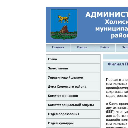
Главная
Власть
Район
Эко
Глава
Филиал П
Заместители
Управляющий делами
Первая в апр
комплексных 
Дума Холмского района
проинформиро
ходе масштаб
кадастровым
Комитет финансов
o Какие преи
Комитет социальной защиты
других капит
(ККР), что н
Отдел образования
для собствен
наделён полн
Отдел культуры
комплексных 
недвижимого 