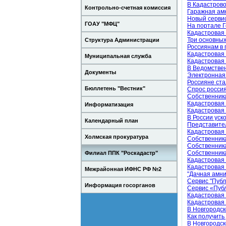
В Кадастрово
Контрольно-счетная комиссия
Гаражная ам
Новый сервис
ГОАУ "МФЦ"
На портале Г
Кадастровая 
Три основных
Структура Администрации
Россиянам в 
Кадастровая 
Муниципальная служба
Кадастровая 
В Ведомствен
Документы
Электронная 
Россияне ста
Бюллетень "Вестник"
Спрос россия
Собственника
Кадастровая 
Информатизация
Кадастровая 
В России уск
Календарный план
Представите
Кадастровая 
Холмская прокуратура
Собственника
Собственника
Собственника
Филиал ППК "Роскадастр"
Кадастровая 
Кадастровая 
Межрайонная ИФНС РФ №2
"Дачная амни
Сервис "Публ
Информация госорганов
Сервис «Публ
Кадастровая 
Кадастровая 
В Новгородск
Как получить
В Новгородск