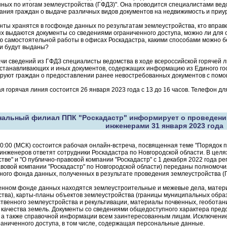
ных по итогам землеустройства (ГФДЗ)". Она проводится специалистами вед
ания граждан о выдаче различных видов документов на недвижимость и приур
нты хранятся в госфонде данных по результатам землеустройства, кто впра
ях выдаются документы со сведениями ограниченного доступа, можно ли для
 самостоятельной работы в офисах Роскадастра, какими способами можно б
ни будут выданы?
и сведений из ГФДЗ специалисты ведомства в ходе всероссийской горячей л
станавливающих и иных документов, содержащих информацию из Единого гос
руют граждан о предоставлении ранее невостребованных документов с помощ
я горячая линия состоится 26 января 2023 года с 13 до 16 часов. Телефон дл
нальный филиал ППК "Роскадастр" информирует о проведени
инженерами 31 января 2023 года
10:00 (МСК) состоится рабочая онлайн-встреча, посвященная теме "Порядок 
инженеров ответят сотрудники Роскадастра по Новгородской области. В цел
тве" и "О публично-правовой компании "Роскадастр" с 1 декабря 2022 года 
вовой компании "Роскадастр" по Новгородской области) переданы полномочи
ного фонда данных, полученных в результате проведения землеустройства (
венном фонде данных находятся землеустроительные и межевые дела, матер
тва), карты-планы объектов землеустройства (границы муниципальных образ
твенного землеустройства и рекультивации, материалы почвенных, геоботани
 качества земель. Документы со сведениями общедоступного характера предо
 а также справочной информации всем заинтересованным лицам. Исключение
раниченного доступа, в том числе, содержащая персональные данные.