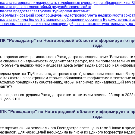
 палата намерена ликвидировать телефонные очереди при обращениях на ВЦ
 палата провела масштабный редизайн своего сайта
палата предоставляет услугу "курьерская доставка"
ой области средний срок процедуры кадастрового учёта недвижимости сократ
 палата приняла более 3,5 миллиона обращений россиян в Ведомственный ц
ановлены новые правила компенсации добросовестным покупателям за утра
ПК "Роскадастр" по Новгородской области информирует о про
года
те горячая линия регионального Роскадастра посвящена теме "Возможности 
кие сведения о недвижимости содержит этот ресурс, все ли пользователи им в
го объекта недвижимого имущества здесь будет выдана справочная информ
азделы делится "Публичная кадастровая карта", какими возможностями облада
o Как часто на электронном сервисе обновляются графические и текстовые о
бходимо предпринять собственнику, чтобы, например, принадлежащий ему з
карте"?
гие вопросы сотрудники Роскадастра ответят жителям региона 23 марта 2023 г
2, доб. 2101.
ПК "Роскадастр" по Новгородской области информирует о пр
года
те горячая линия регионального Роскадастра посвящена теме "Новое в предо
азделов". Для каких целей необходима выписка из Единого госреестра недви