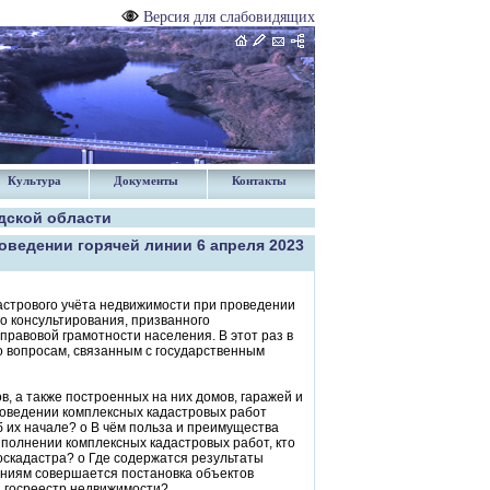
Версия для слабовидящих
Культура
Документы
Контакты
дской области
ведении горячей линии 6 апреля 2023
астрового учёта недвижимости при проведении
о консультирования, призванного
равовой грамотности населения. В этот раз в
о вопросам, связанным с государственным
, а также построенных на них домов, гаражей и
проведении комплексных кадастровых работ
 их начале? o В чём польза и преимущества
ыполнении комплексных кадастровых работ, кто
Роскадастра? o Где содержатся результаты
аниям совершается постановка объектов
й госреестр недвижимости?