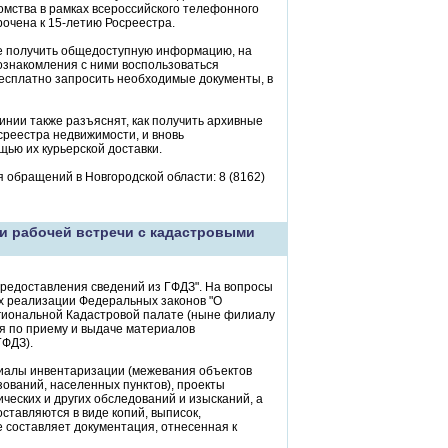
омства в рамках всероссийского телефонного
очена к 15-летию Росреестра.
ве получить общедоступную информацию, на
 ознакомления с ними воспользоваться
есплатно запросить необходимые документы, в
инии также разъяснят, как получить архивные
реестра недвижимости, и вновь
ью их курьерской доставки.
я обращений в Новгородской области: 8 (8162)
и рабочей встречи с кадастровыми
предоставления сведений из ГФДЗ". На вопросы
ях реализации Федеральных законов "О
региональной Кадастровой палате (ныне филиалу
я по приему и выдаче материалов
ГФДЗ).
иалы инвентаризации (межевания объектов
ований, населенных пунктов), проекты
ческих и других обследований и изысканий, а
ставляются в виде копий, выписок,
 составляет документация, отнесенная к