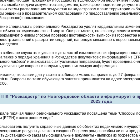
аренды; что дает гражданам и государству в долгосрочной перспективе продл
 способах подачи документов в ведомство; какие сроки подготовки докумен
нии схемы расположения земучастка на кадастровом плане территории либо 
м решении о предварительном согласовании по предоставлению земельного 
бессрочное) пользование.
ание специалисты регионального Роскадастра уделят кардинальным измене
в объектов недвижимости с 1 марта. Они разъяснят, кто с наступлением весн
ормируют о новом способе проверки достоверности выписок из госреестра 
реестр заявлений о раскрытии сведений, напрямую связанных с персональн
ых сделок.
на вебинаре слушатели узнают в деталях об изменениях в информационном 
а также о порядке хранения в Роскадастре документов с информацией из ЕГР
ьного ликбеза" и знакомства с актуальными поправками, будет проведена онл
ть уточняющие вопросы и получить дополнительную информацию.
мание, что заявки для участия в вебинаре можно направлять до 27 февраля
dastr.ru. Вопросы по теме обучающего занятия принимаются на адрес электрон
0:00.
ППК "Роскадастр" по Новгородской области информирует о п
2023 года
рале горячая линия регионального Роскадастра посвящена теме "Способы п
 (ЕГРН) в электронном виде".
ользователь получить справочные данные об объектах недвижимого имуществ
электронные ресурсы для этого созданы Росреестром, способны ли они пред
ть дистанционно заказать официальные документы - выписки из госреестра н
 также с помощью электронного сервиса Роскадастра и Единого портала госусл