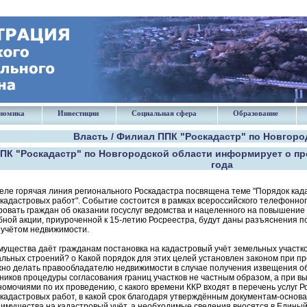
номика
Инвестиции
Социальная сфера
Образование
Власть / Филиал ППК "Роскадастр" по Новгоро
ПК "Роскадастр" по Новгородской области информирует о про
года
еле горячая линия регионального Роскадастра посвящена теме "Порядок кад
кадастровых работ". Событие состоится в рамках всероссийского телефонног
вать граждан об оказании госуслуг ведомства и нацеленного на повышение п
ной акции, приуроченной к 15-летию Росреестра, будут даны разъяснения п
 учётом недвижимости.
мущества даёт гражданам постановка на кадастровый учёт земельных участков
альных строений? o Какой порядок для этих целей установлен законом при 
ужно делать правообладателю недвижимости в случае получения извещения об
ников процедуры согласования границ участков не частным образом, а при в
омочиями по их проведению, с какого времени ККР входят в перечень услуг 
кадастровых работ, в какой срок благодаря утверждённым документам-основ
имущества на кадастровый учёт, а необходимые сведения вносятся в Едины