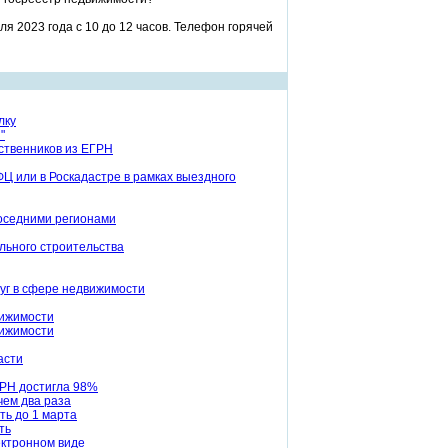
я 2023 года с 10 до 12 часов. Телефон горячей
лку
"
бственников из ЕГРН
Ц или в Роскадастре в рамках выездного
соседними регионами
льного строительства
луг в сфере недвижимости
вижимости
вижимости
асти
ГРН достигла 98%
чем два раза
ть до 1 марта
ть
ектронном виде