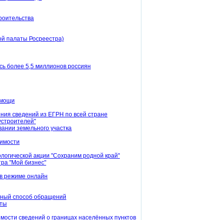
троительства
ой палаты Росреестра)
ь более 5,5 миллионов россиян
омощи
ения сведений из ЕГРН по всей стране
устроителей"
вании земельного участка
жимости
ологической акции "Сохраним родной край"
ра "Мой бизнес"
 в режиме онлайн
онный способ обращений
аты
имости сведений о границах населённых пунктов