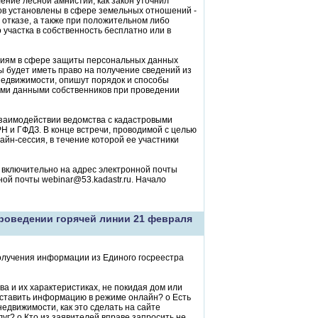
ение лесной амнистии; как закон уточнил
тов установлены в сфере земельных отношений -
отказе, а также при положительном либо
участка в собственность бесплатно или в
ниям в сфере защиты персональных данных
ы будет иметь право на получение сведений из
недвижимости, опишут порядок и способы
ыми данными собственников при проведении
взаимодействии ведомства с кадастровыми
Н и ГФДЗ. В конце встречи, проводимой с целью
айн-сессия, в течение которой ее участники
 включительно на адрес электронной почты
ной почты webinar@53.kadastr.ru. Начало
роведении горячей линии 21 февраля
олучения информации из Единого госреестра
а и их характеристиках, не покидая дом или
оставить информацию в режиме онлайн? o Есть
едвижимости, как это сделать на сайте
уг? o Кто из заявителей вправе запросить не