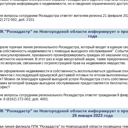
оступную информацию о недвижимости, но и сведения ограниченного доступа
гие вопросы сотрудники Роскадастра ответят жителям региона 21 февраля 202
2) 272-002, доб. 2101.
К "Роскадастр" по Новгородской области информирует о про
года
рале горячая линия регионального Роскадастра, который входит в единую си
 собственность недвижимости с помощью выездного обслуживания". Событие 
консультирования, призванного проинформировать граждан об оказании гос
мотности населения. В этот раз в ходе масштабной акции, также приуроченно
по вопросам, связанным с госрегистрацией прав на недвижимое имущество.
ля оформления недвижимости в собственность воспользоваться удобным спо
ментов с последующей курьерской доставкой готовых по итогам выполненны
? Можно ли благодаря единой выездной услуге Роскадастра стать собственн
каких категорий граждан выездное обслуживание предоставляется бесплатно,
 офис?
гие вопросы сотрудники регионального Роскадастра ответят гражданам 9 февр
: 8 (8162) 272-002, доб. 4001.
К "Роскадастр" по Новгородской области информирует о пр
26 января 2023 года
ая линия филиала ППК "Роскадастр" по Новгородской области посвящена те