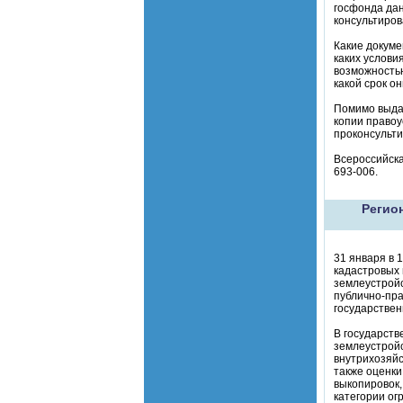
госфонда дан
консультиров
Какие докуме
каких услови
возможностью
какой срок о
Помимо выдач
копии правоу
проконсульти
Всероссийска
693-006.
Регио
31 января в 
кадастровых 
землеустройс
публично-пра
государствен
В государст
землеустройс
внутрихозяйс
также оценки
выкопировок,
категории ог