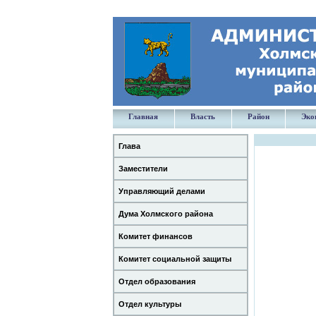
Главная
Власть
Район
Эко
Глава
Заместители
Управляющий делами
Дума Холмского района
Комитет финансов
Комитет социальной защиты
Отдел образования
Отдел культуры