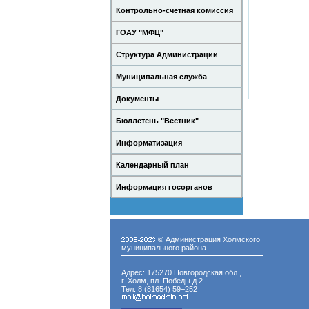
Контрольно-счетная комиссия
ГОАУ "МФЦ"
Структура Администрации
Муниципальная служба
Документы
Бюллетень "Вестник"
Информатизация
Календарный план
Информация госорганов
© Администрация Холмского
муниципального района
Адрес: 175270 Новгородская обл.,
г. Холм, пл. Победы д.2
Тел: 8 (81654) 59−252