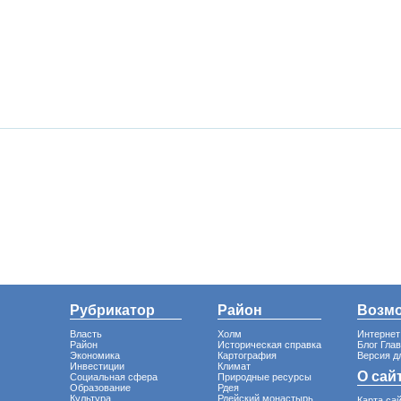
Рубрикатор
Район
Возм
Власть
Холм
Интернет
Район
Историческая справка
Блог Гла
Экономика
Картография
Версия д
Инвестиции
Климат
О сай
Социальная сфера
Природные ресурсы
Образование
Рдея
Культура
Рдейский монастырь
Карта са