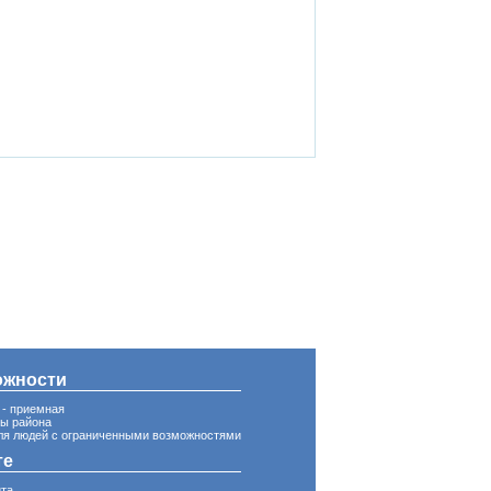
ожности
 - приемная
вы района
ля людей с ограниченными возможностями
те
йта