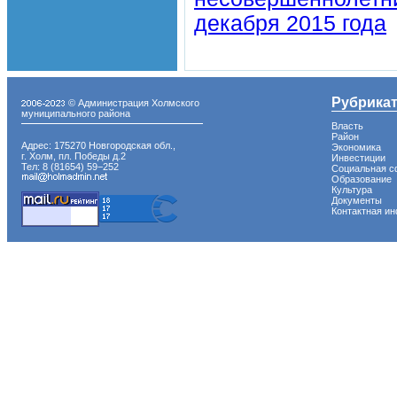
декабря 2015 года
Рубрика
© Администрация Холмского
муниципального района
Власть
Район
Адрес: 175270 Новгородская обл.,
Экономика
г. Холм, пл. Победы д.2
Инвестиции
Тел: 8 (81654) 59−252
Социальная с
Образование
Культура
Документы
Контактная и