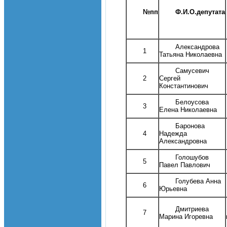
№пп
Ф.И.О.депутата
Александрова
1
Татьяна Николаевна
Самусевич
2
Сергей
Константинович
Белоусова
3
Елена Николаевна
Баронова
4
Надежда
Александровна
Голошубов
5
Павел Павлович
Голубева Анна
6
Юрьевна
Дмитриева
7
Марина Игоревна