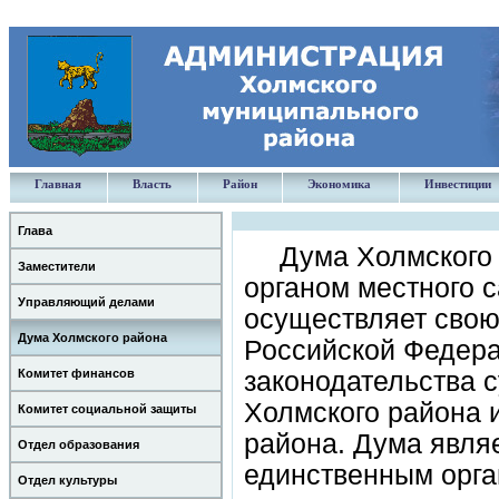
Главная
Власть
Район
Экономика
Инвестиции
Глава
Дума Холмского
Заместители
органом местного 
Управляющий делами
осуществляет свою
Дума Холмского района
Российской Федера
Комитет финансов
законодательства 
Холмского района 
Комитет социальной защиты
района. Дума явля
Отдел образования
единственным орга
Отдел культуры