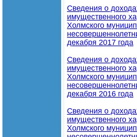
Сведения о дохода
имущественного ха
Холмского муниципа
несовершеннолетних
декабря 2017 года
Сведения о дохода
имущественного ха
Холмского муниципа
несовершеннолетних
декабря 2016 года
Сведения о дохода
имущественного ха
Холмского муниципа
несовершеннолетних