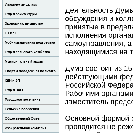
Управление делами
Деятельность Думы
Отдел архитектуры
обсуждения и колл
Экономика, имущество
принятые в предел
ГО и ЧС
исполнения органа
самоуправления, а
Мобилизационная подготовка
находящимися на т
Отдел сельского хозяйства
Муниципальный архив
Дума состоит из 15
Спорт и молодежная политика
действующими фед
КДН и ЗП
Российской Федера
Отдел ЗАГС
Рабочими органами
Городское поселение
заместитель предс
Сельские поселения
Основной формой р
Общественный Совет
проводится не реже
Избирательная комиссия