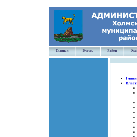
Главная
Власть
Район
Эко
Главн
Власт