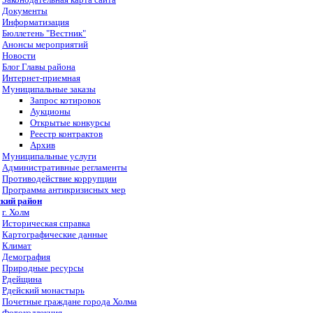
Документы
Информатизация
Бюллетень "Вестник"
Анонсы мероприятий
Новости
Блог Главы района
Интернет-приемная
Муниципальные заказы
Запрос котировок
Аукционы
Открытые конкурсы
Реестр контрактов
Архив
Муниципальные услуги
Административные регламенты
Противодействие коррупции
Программа антикризисных мер
кий район
г. Холм
Историческая справка
Картографические данные
Климат
Демография
Природные ресурсы
Рдейщина
Рдейский монастырь
Почетные граждане города Холма
Фотоколлекция