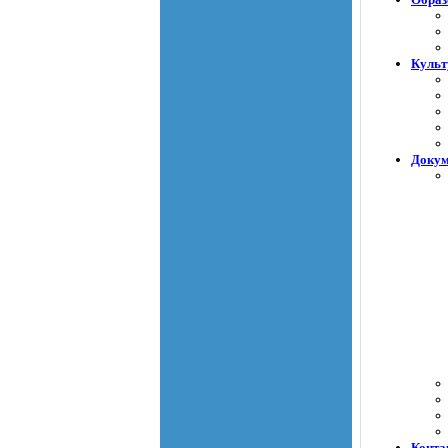
Культ
Доку
Конта