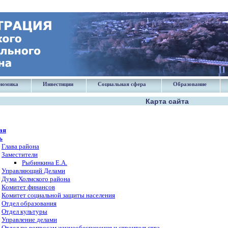
номика
Инвестиции
Социальная сфера
Образование
Карта сайта
ая
ь
Глава района
Заместители
Рыбинкина Е.А.
Управляющий Делами
Дума Холмского района
Комитет финансов
Комитет социальной защиты населения
Отдел образования
Отдел культуры
Управление делами
Отдел по вопросам жизнеобеспечения и строительства