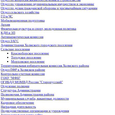
Отдел по управлению муниципальным имуществом и экономике
Отдел по делам гражданской обороны и чрезвычайным ситуациям
Отдел сельского хозяйства
ГО и ЧС
Мобилизационная подготовка
Архив
Физическая культура и спорт, молодежная политика
КДН и ЗП
Антинаркотическая комиссия
Отдел ЗАГС
Администрация Холмского городского поселения
Сельские поселения
Красноборское поселение
Тогодское поселение
Морховское поселение
Территориальная избирательная комиссия Холмского района
Отдел ПФР в Холмском районе
Контрольно-счетная комиссия
ГОАУ "МФЦ"
ОГИБДД МОМВД России "Старорусский"
Отделение полиции
Структура Администрации
Полномочия Администрации района
Муниципальная служба, вакантные должности
Кадровое обеспечение
Наградная деятельность
Подведомственные организации и учреждения
Законодательная карта сайта