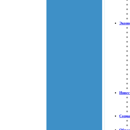
Экон
Инвес
Социа
Образ