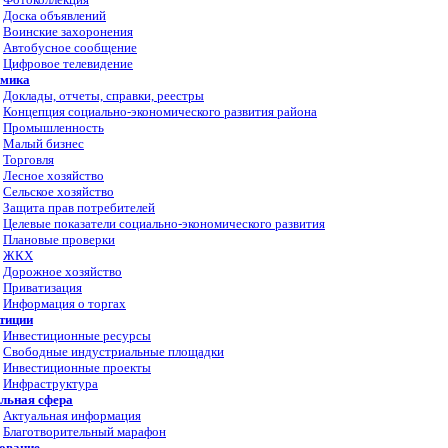
Доска объявлений
Воинские захоронения
Автобусное сообщение
Цифровое телевидение
омика
Доклады, отчеты, справки, реестры
Концепция социально-экономического развития района
Промышленность
Малый бизнес
Торговля
Лесное хозяйство
Сельское хозяйство
Защита прав потребителей
Целевые показатели социально-экономического развития
Плановые проверки
ЖКХ
Дорожное хозяйство
Приватизация
Информация о торгах
тиции
Инвестиционные ресурсы
Свободные индустриальные площадки
Инвестиционные проекты
Инфраструктура
льная сфера
Актуальная информация
Благотворительный марафон
ование