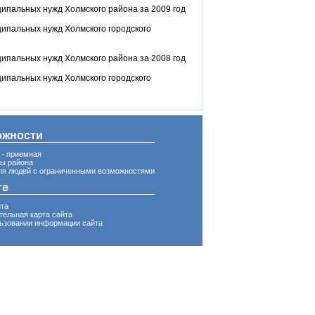
ипальных нужд Холмского района за 2009 год
ипальных нужд Холмского городского
ипальных нужд Холмского района за 2008 год
ипальных нужд Холмского городского
ожности
 - приемная
вы района
ля людей с ограниченными возможностями
те
йта
тельная карта сайта
ьзовании информации сайта