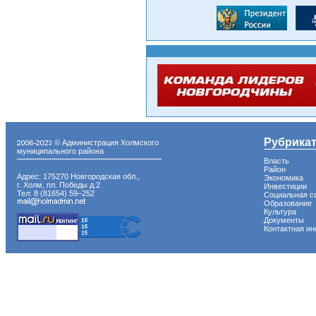
Рубрика
© Администрация Холмского
муниципального района
Власть
Район
Адрес: 175270 Новгородская обл.,
Экономика
г. Холм, пл. Победы д.2
Инвестиции
Тел: 8 (81654) 59−252
Социальная с
Образование
Культура
Документы
Контактная и