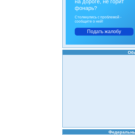
на дороге, не горит
фонарь?
Столкнулись с проблемой -
сообщите о ней!
Подать жалобу
Об
Федеральны