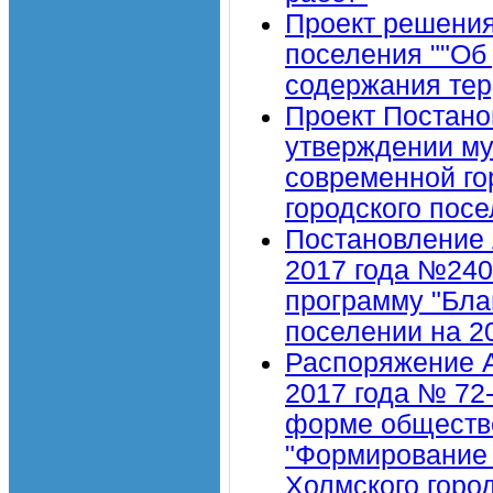
Проект решения
поселения ""Об
содержания тер
Проект Постано
утверждении м
современной го
городского посе
Постановление 
2017 года №240
программу "Бла
поселении на 2
Распоряжение А
2017 года № 72
форме обществе
"Формирование 
Холмского город