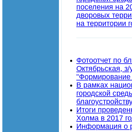
поселения на 20
дворовых терри
на территории 
Фотоотчет по бл
Октябрьская, з/
"Формирование 
В рамках нацио
городской среды
благоустройств
Итоги проведен
Холма в 2017 г
Информация о р