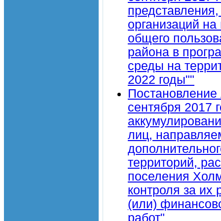
представления,
организаций на
общего пользов
района в прогр
среды на терри
2022 годы""
Постановление 
сентября 2017 
аккумулировани
лиц, направляе
дополнительног
территорий, ра
поселения Холм
контроля за их
(или) финансов
работ"