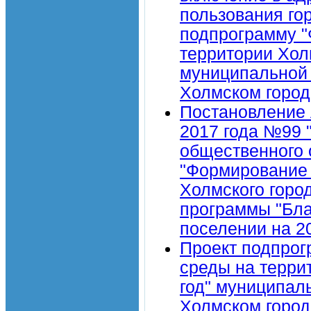
пользования го
подпрограмму "
территории Холм
муниципальной 
Холмском город
Постановление 
2017 года №99 
общественного 
"Формирование 
Холмского горо
программы "Бла
поселении на 2
Проект подпрог
среды на терри
год" муниципал
Холмском город