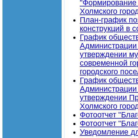
"Формирование 
Холмского город
План-график по
конструкций в с
График обществ
Администрации 
утверждении м
современной го
городского посе
График обществ
Администрации 
утверждении Пр
Холмского горо
Фотоотчет "Бла
Фотоотчет "Благ
Уведомление дл