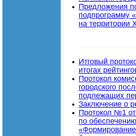
Предложения п
подпрограмму «
на территории 
Итговый проток
итогах рейтинго
Протокол комис
городского пос
подлежащих пер
Заключение о р
Протокол №1 от
по обеспечению
«Формирование 