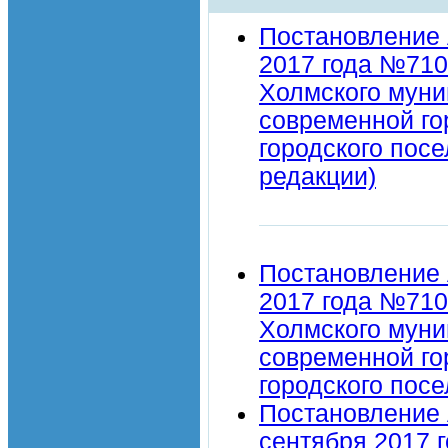
Постановление 
2017 года №710
Холмского муни
современной го
городского посе
редакции)
Постановление 
2017 года №710
Холмского муни
современной го
городского посе
Постановление 
сентября 2017 