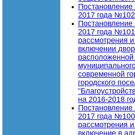
Постановление 
2017 года №102
Постановление 
2017 года №101
рассмотрения и
включении двор
расположенной 
муниципального
современной го
городского пос
"Благоустройст
на 2016-2018 го
Постановление 
2017 года №100
рассмотрения и
включение в ад