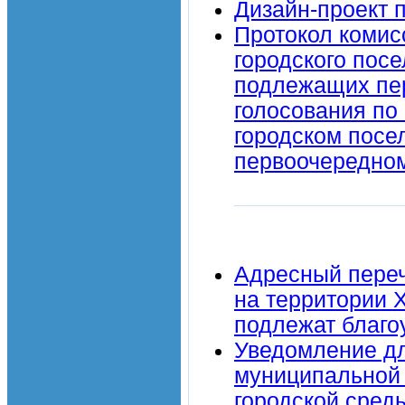
Дизайн-проект
Протокол комис
городского пос
подлежащих пер
голосования по
городском посе
первоочередном
Адресный пере
на территории 
подлежат благоу
Уведомление дл
муниципальной
городской сред