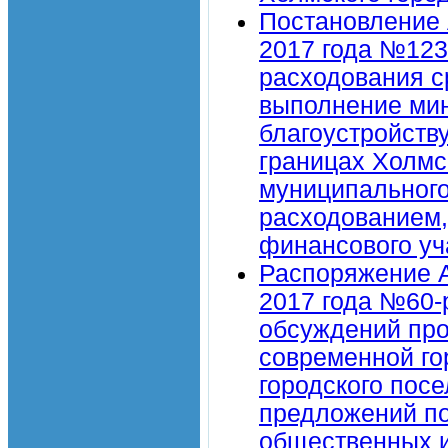
Постановление 
2017 года №123
расходования с
выполнение мин
благоустройств
границах Холмс
муниципального
расходованием,
финансового уч
Распоряжение А
2017 года №60-
обсуждений пр
современной го
городского посе
предложений по
общественных и