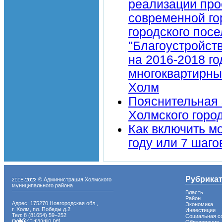
реализации пр
современной го
городского пос
"Благоустройст
на 2016-2018 го
многоквартирны
Холм
Пояснительная 
Холмского горо
Как включить м
году или 7 шаг
Рубрика
© Администрация Холмского
муниципального района
Власть
Район
Адрес: 175270 Новгородская обл.,
Экономика
г. Холм, пл. Победы д.2
Инвестиции
Тел: 8 (81654) 59−252
Социальная с