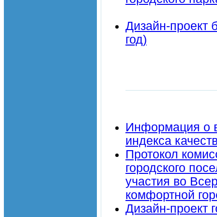
Дизайн-проект б
год)
Информация о 
индекса качеств
Протокол комис
городского пос
участия во Все
комфортной гор
Дизайн-проект г