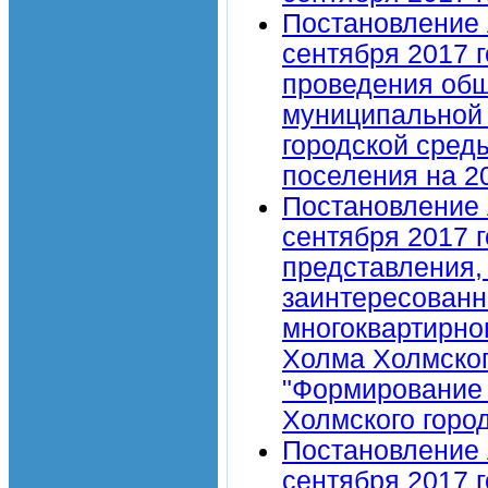
Постановление 
сентября 2017 
проведения общ
муниципальной
городской сред
поселения на 2
Постановление 
сентября 2017 
представления,
заинтересованн
многоквартирно
Холма Холмског
"Формирование 
Холмского город
Постановление 
сентября 2017 