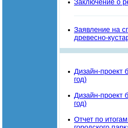
Заключение о р
Заявление на сп
древесно-куста
Дизайн-проект б
год)
Дизайн-проект б
год)
Отчет по итога
городского парк