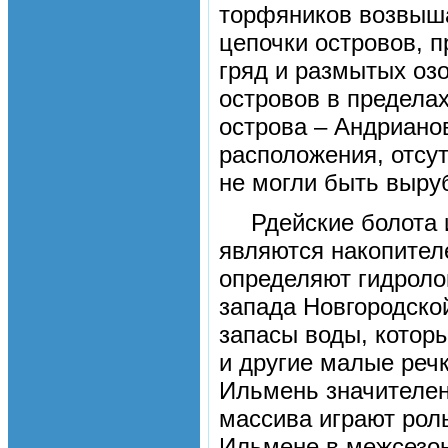
торфяников возвыша
цепочки островов,
гряд и размытых оз
островов в пределах
острова – Андрианов
расположения, отсу
не могли быть выру
Рдейские болота
являются накопител
определяют гидроло
запада Новгородско
запасы воды, котор
и другие малые речк
Ильмень значителен,
массива играют рол
Ильмене в межсезон