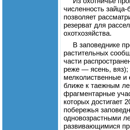
Из охотничье пр
численность зайца-б
позволяет рассматр
резерват для рассе
охотхозяйства.
В заповеднике пр
растительных сообщ
части распростране
реже — ясень, вяз);
мелколиственные и 
ближе к таежным ле
фрагментарные учас
которых достигает 2
побережья заповедн
одновозрастными л
развивающимися пра