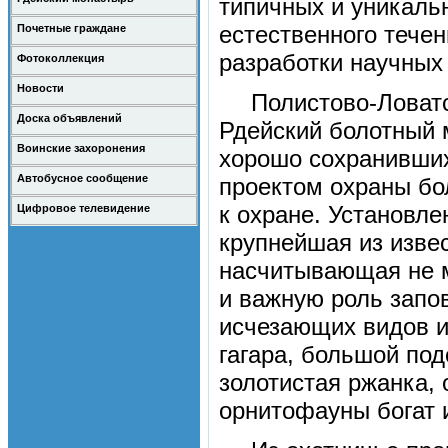
типичных и уникальн
естественного течен
Почетные граждане
разработки научных
Фотоколлекция
Новости
Полистово-Ловатс
Доска объявлений
Рдейский болотный 
Воинские захоронения
хорошо сохранивших
Автобусное сообщение
проектом охраны бо
к охране. Установле
Цифровое телевидение
крупнейшая из изве
насчитывающая не м
и важную роль запов
исчезающих видов и 
гагара, большой под
золотистая ржанка,
орнитофауны богат и