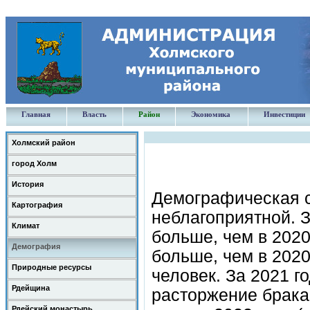
Главная
Власть
Район
Экономика
Инвестиции
Холмский район
город Холм
История
Демографическая с
Картография
неблагоприятной. З
Климат
больше, чем в 2020
Демография
больше, чем в 2020
Природные ресурсы
человек. За 2021 г
Рдейщина
расторжение брака,
Рдейский монастырь