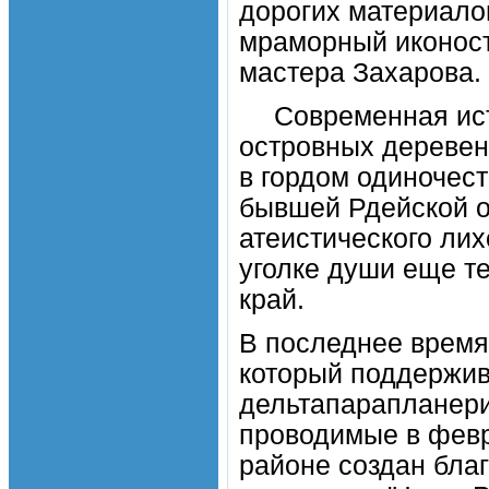
дорогих материало
мраморный иконост
мастера Захарова.
Современная ист
островных деревен
в гордом одиночест
бывшей Рдейской о
атеистического лих
уголке души еще те
край.
В последнее время
который поддержив
дельтапарапланери
проводимые в февра
районе создан бла