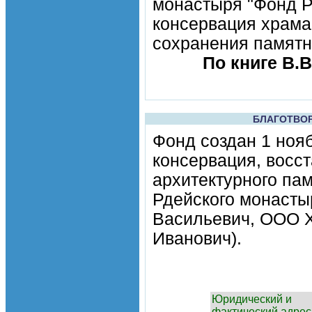
монастыря "Фонд Р
консервация храма
сохранения памятн
По книге В.В
БЛАГОТВО
Фонд создан 1 ноя
консервация, восс
архитектурного па
Рдейского монасты
Васильевич, ООО Х
Иванович).
Юридический и
фактический адрес