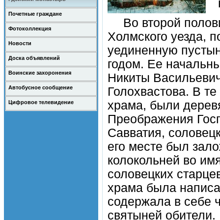
Почетные граждане
Во второй полови
Фотоколлекция
Холмского уезда, 
Новости
уединенную пустын
Доска объявлений
годом. Ее начальн
Воинские захоронения
Никиты Васильевич
Автобусное сообщение
Голохвастова. В те
храма, были дерев
Цифровое телевидение
Преображения Госп
Савватия, соловецк
его месте был зал
колокольней во имя
соловецких старце
храма была написа
содержала в себе 
святыней обители.