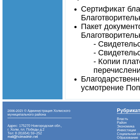
Сертификат бла
Благотворитель
Пакет документ
Благотворитель
- Свидетель
- Свидетель
- Копии пла
перечислени
Благодарственн
усмотрение Поп
Рубрика
© Администрация Холмского
муниципального района
Власть
Район
Адрес: 175270 Новгородская обл.,
Экономика
г. Холм, пл. Победы д.2
Инвестиции
Тел: 8 (81654) 59−252
Социальная с
Образование