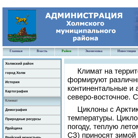
Главная
Власть
Район
Экономика
Инвестиции
Холмский район
Климат на террит
город Холм
формируют различн
История
континентальные и 
Картография
северо-восточное. С
Климат
Циклоны с Арктик
Демография
температуры. Цикло
Природные ресурсы
погоду, теплую лето
Рдейщина
СЗ) приносят зимой 
Рдейский монастырь