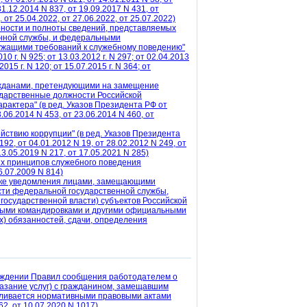
31.12.2014 N 837, от 19.09.2017 N 431, от
 от 25.04.2022, от 27.06.2022, от 25.07.2022)
рности и полноты сведений, представляемых
нной службы, и федеральными
ужащими требований к служебному поведению"
10 г. N 925; от 13.03.2012 г. N 297; от 02.04.2013
.2015 г. N 120; от 15.07.2015 г. N 364; от
ражданами, претендующими на замещение
ударственные должности Российской
рактера" (в ред. Указов Президента РФ от
3.06.2014 N 453, от 23.06.2014 N 460, от
йствию коррупции" (в ред. Указов Президента
192, от 04.01.2012 N 19, от 28.02.2012 N 249, от
13.05.2019 N 217, от 17.05.2021 N 285)
их принципов служебного поведения
6.07.2009 N 814)
ядке уведомления лицами, замещающими
сти федеральной государственной службы,
осударственной власти) субъектов Российской
бными командировками и другими официальными
х) обязанностей, сдачи, определения
ерждении Правил сообщения работодателем о
казание услуг) с гражданином, замещавшим
вливается нормативными правовыми актами
2, от 10.07.2020 N 1017)