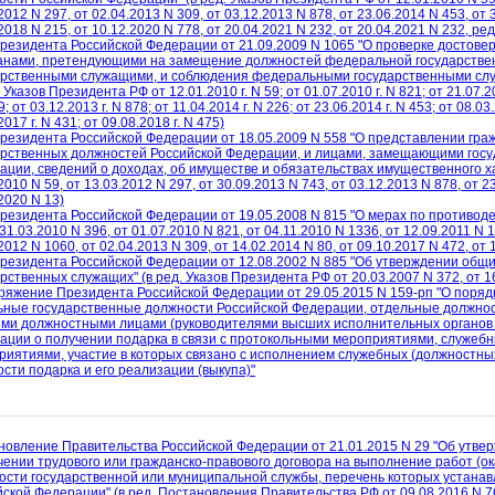
2012 N 297, от 02.04.2013 N 309, от 03.12.2013 N 878, от 23.06.2014 N 453, от 
2018 N 215, от 10.12.2020 N 778, от 20.04.2021 N 232, от 20.04.2021 N 232, ред.
Президента Российской Федерации от 21.09.2009 N 1065 "О проверке достове
анами, претендующими на замещение должностей федеральной государстве
арственными служащими, и соблюдения федеральными государственными сл
. Указов Президента РФ от 12.01.2010 г. N 59; от 01.07.2010 г. N 821; от 21.07.20
09; от 03.12.2013 г. N 878; от 11.04.2014 г. N 226; от 23.06.2014 г. N 453; от 08.03
2017 г. N 431; от 09.08.2018 г. N 475)
Президента Российской Федерации от 18.05.2009 N 558 "О представлении г
арственных должностей Российской Федерации, и лицами, замещающими гос
ации, сведений о доходах, об имуществе и обязательствах имущественного ха
2010 N 59, от 13.03.2012 N 297, от 30.09.2013 N 743, от 03.12.2013 N 878, от 2
2020 N 13)
Президента Российской Федерации от 19.05.2008 N 815 "О мерах по противоде
31.03.2010 N 396, от 01.07.2010 N 821, от 04.11.2010 N 1336, от 12.09.2011 N 1
2012 N 1060, от 02.04.2013 N 309, от 14.02.2014 N 80, от 09.10.2017 N 472, от 
Президента Российской Федерации от 12.08.2002 N 885 "Об утверждении общ
рственных служащих" (в ред. Указов Президента РФ от 20.03.2007 N 372, от 1
ряжение Президента Российской Федерации от 29.05.2015 N 159-рп "О пор
ьные государственные должности Российской Федерации, отдельные должно
ми должностными лицами (руководителями высших исполнительных органов г
ации о получении подарка в связи с протокольными мероприятиями, служе
риятиями, участие в которых связано с исполнением служебных (должностны
сти подарка и его реализации (выкупа)"
новление Правительства Российской Федерации от 21.01.2015 N 29 "Об утв
чении трудового или гражданско-правового договора на выполнение работ (о
ости государственной или муниципальной службы, перечень которых устана
ской Федерации" (в ред. Постановления Правительства РФ от 09.08.2016 N 76