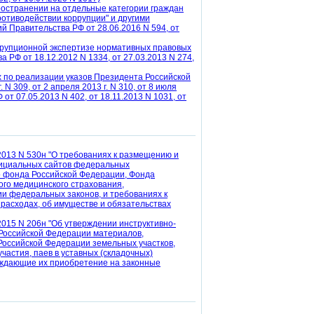
ространении на отдельные категории граждан
отиводействии коррупции" и другими
й Правительства РФ от 28.06.2016 N 594, от
ррупционной экспертизе нормативных правовых
 РФ от 18.12.2012 N 1334, от 27.03.2013 N 274,
х по реализации указов Президента Российской
. N 309, от 2 апреля 2013 г. N 310, от 8 июля
 от 07.05.2013 N 402, от 18.11.2013 N 1031, от
2013 N 530н "О требованиях к размещению и
фициальных сайтов федеральных
о фонда Российской Федерации, Фонда
го медицинского страхования,
ии федеральных законов, и требованиях к
расходах, об имуществе и обязательствах
015 N 206н "Об утверждении инструктивно-
 Российской Федерации материалов,
Российской Федерации земельных участков,
частия, паев в уставных (складочных)
рждающие их приобретение на законные