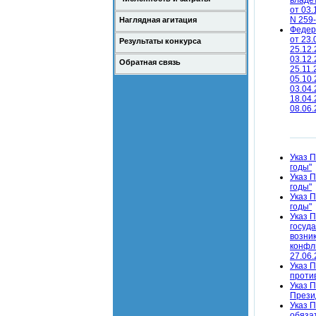
владе
от 03.
N 259-
Наглядная агитация
Федер
от 23.
Результаты конкурса
25.12.
03.12.
Обратная связь
25.11.
05.10.
03.04.
18.04.
08.06.
Указ 
годы"
Указ 
годы"
Указ 
годы"
Указ 
госуд
возни
конфли
27.06.
Указ 
против
Указ П
Прези
Указ 
обяза