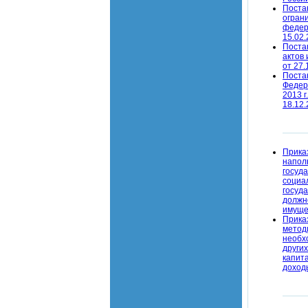
Поста
огран
федер
15.02.
Поста
актов 
от 27.
Поста
Федера
2013 г
18.12.
Прика
напол
госуд
социа
госуд
должн
имущес
Прика
метод
необх
других
капит
доход