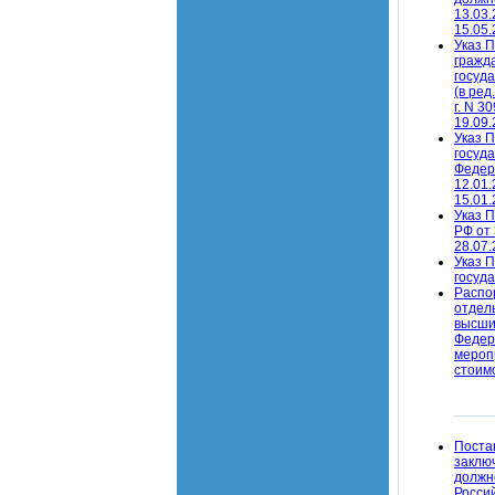
13.03.
15.05.
Указ 
гражд
госуд
(в ред
г. N 3
19.09.
Указ 
госуд
Федер
12.01.
15.01.
Указ 
РФ от 
28.07.
Указ 
госуда
Распо
отдел
высши
Федер
мероп
стоимо
Поста
заклю
должн
Россий