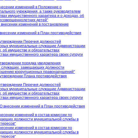
внесении изменений в Положение о
пального учреждения, а также руководителем
вах имущественного характера и о доходах, об
 несовершеннолетних детей"
 внесении изменений в постановление
 внесении изменений в План противодействия
 утверждении Перечня должностей
оторых муниципальные служащие Администрации
, об имуществе и обязательствах
ствах имущественного характера своих супруги
утверждении порядка уведомления
х служащих, замещающих должности
вершению коррупционных правонарушений"
 утверждении Плана противодействия
 утверждении Перечня должностей
оторых муниципальные служащие Администрации
, об имуществе и обязательствах
ствах имущественного характера своих супруги
"О внесении изменений в План противодействия
несении изменений в состав комиссии по
щающих должности муниципальной службы в
тересов"
несении изменений в состав комиссии по
щающих должности муниципальной службы в
тересов"