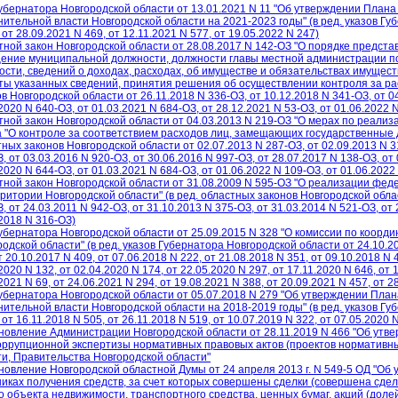
Губернатора Новгородской области от 13.01.2021 N 11 "Об утверждении Плана
ительной власти Новгородской области на 2021-2023 годы" (в ред. указов Гу
 от 28.09.2021 N 469, от 12.11.2021 N 577, от 19.05.2022 N 247)
тной закон Новгородской области от 28.08.2017 N 142-ОЗ "О порядке предс
ение муниципальной должности, должности главы местной администрации п
ости, сведений о доходах, расходах, об имуществе и обязательствах имущест
ты указанных сведений, принятия решения об осуществлении контроля за рас
в Новгородской области от 26.11.2018 N 336-ОЗ, от 10.12.2018 N 341-ОЗ, от 04
2020 N 640-ОЗ, от 01.03.2021 N 684-ОЗ, от 28.12.2021 N 53-ОЗ, от 01.06.2022 
тной закон Новгородской области от 04.03.2013 N 219-ОЗ "О мерах по реали
 "О контроле за соответствием расходов лиц, замещающих государственные до
ных законов Новгородской области от 02.07.2013 N 287-ОЗ, от 02.09.2013 N 31
, от 03.03.2016 N 920-ОЗ, от 30.06.2016 N 997-ОЗ, от 28.07.2017 N 138-ОЗ, от
2020 N 644-ОЗ, от 01.03.2021 N 684-ОЗ, от 01.06.2022 N 109-ОЗ, от 01.06.2022
тной закон Новгородской области от 31.08.2009 N 595-ОЗ "О реализации фед
ритории Новгородской области" (в ред. областных законов Новгородской облас
, от 24.03.2011 N 942-ОЗ, от 31.10.2013 N 375-ОЗ, от 31.03.2014 N 521-ОЗ, от 
2018 N 316-ОЗ)
Губернатора Новгородской области от 25.09.2015 N 328 "О комиссии по коорд
одской области" (в ред. указов Губернатора Новгородской области от 24.10.20
т 20.10.2017 N 409, от 07.06.2018 N 222, от 21.08.2018 N 351, от 09.10.2018 N 4
2020 N 132, от 02.04.2020 N 174, от 22.05.2020 N 297, от 17.11.2020 N 646, от 
2021 N 69, от 24.06.2021 N 294, от 19.08.2021 N 388, от 20.09.2021 N 457, от 2
Губернатора Новгородской области от 05.07.2018 N 279 "Об утверждении План
ительной власти Новгородской области на 2018-2019 годы" (в ред. указов Гу
 от 16.11.2018 N 505, от 26.11.2018 N 519, от 10.07.2019 N 322, от 07.05.2020 
новление Администрации Новгородской области от 28.11.2019 N 466 "Об утв
оррупционной экспертизы нормативных правовых актов (проектов нормативны
ти, Правительства Новгородской области"
новление Новгородской областной Думы от 24 апреля 2013 г. N 549-5 ОД "О
никах получения средств, за счет которых совершены сделки (совершена сдел
о объекта недвижимости, транспортного средства, ценных бумаг, акций (долей