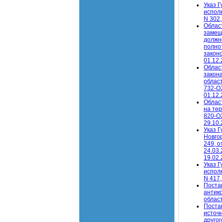
Указ 
исполн
N 302,
Облас
замещ
должн
полно
законо
01.12.
Облас
закона
област
732-ОЗ
01.12.
Облас
на тер
820-ОЗ
29.10.
Указ 
Новгор
249, о
24.03.
19.02.
Указ 
исполн
N 417,
Поста
антик
облас
Поста
источ
другог