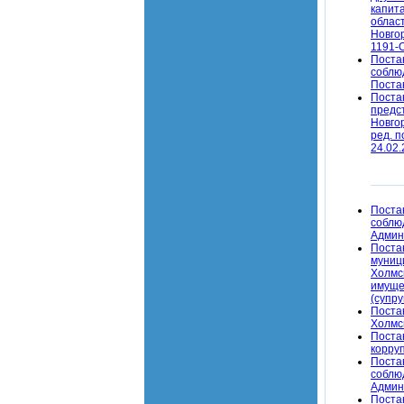
капит
облас
Новгор
1191-
Поста
соблю
Поста
Поста
предс
Новго
ред. п
24.02.
Поста
соблю
Админ
Поста
муниц
Холмс
имуще
(супр
Поста
Холмс
Поста
корру
Поста
соблю
Админ
Поста