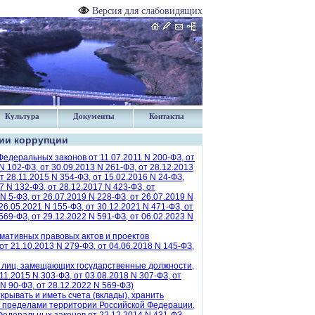
Версия для слабовидящих
Культура
Документы
Контакты
ии коррупции
Федеральных законов от 11.07.2011 N 200-ФЗ, от
 N 102-ФЗ, от 30.09.2013 N 261-ФЗ, от 28.12.2013
т 28.11.2015 N 354-ФЗ, от 15.02.2016 N 24-ФЗ,
7 N 132-ФЗ, от 28.12.2017 N 423-ФЗ, от
 N 5-ФЗ, от 26.07.2019 N 228-ФЗ, от 26.07.2019 N
 26.05.2021 N 155-ФЗ, от 30.12.2021 N 471-ФЗ, от
 569-ФЗ, от 29.12.2022 N 591-ФЗ, от 06.02.2023 N
мативных правовых актов и проектов
от 21.10.2013 N 279-ФЗ, от 04.06.2018 N 145-ФЗ,
в лиц, замещающих государственные должности,
11.2015 N 303-ФЗ, от 03.08.2018 N 307-ФЗ, от
 N 90-ФЗ, от 28.12.2022 N 569-ФЗ)
рывать и иметь счета (вклады), хранить
а пределами территории Российской Федерации,