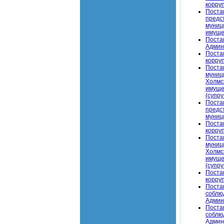
корру
Поста
предс
муниц
имуще
Поста
Админ
Поста
корру
Поста
муниц
Холмс
имуще
(супр
Поста
предс
муниц
Поста
корру
Поста
муниц
Холмс
имуще
(супру
Поста
корру
Поста
соблю
Админ
Поста
соблю
Админ