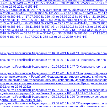
ть и (или) пользоваться иностранными финансовыми инструментами" (в ред. 
11.2015 N 303-ФЗ, от 28.11.2015 N 354-ФЗ, от 28.12.2016 N 505-ФЗ, от 06.02.20
ФЗ, от 26.05.2021 N 155-ФЗ)
альный закон от 02.03.2007 N 25-ФЗ "О муниципальной службе в Российской
07.2008 № 160-ФЗ, от 27.10.2008 № 181-ФЗ, от 27.10.2008 № 182-ФЗ, от 25.11
2008 № 280-ФЗ, от 17.07.2009 № 160-ФЗ, от 03.05.2011 № 92-ФЗ, от 21.10.2011
2012 № 231-ФЗ, от 07.05.2013 № 99-ФЗ, от 02.07.2013 № 170-ФЗ, от 02.07.201
2013 № 317-ФЗ, от 04.03.2014 № 23-ФЗ, от 22.12.2014 № 431-ФЗ, от 30.03.201
2015 № 285-ФЗ, от 28.11.2015 № 357-ФЗ, от 29.12.2015 № 395-ФЗ, от 15.02.20
2017 № 64-ФЗ, от 01.05.2017 № 90-ФЗ, от 01.07.2017 № 132-ФЗ, от 26.07.2017
2018 № 83-ФЗ, от 03.08.2018 № 307-ФЗ, от 30.10.2018 № 382-ФЗ, от 27.12.201
2020 N 181-ФЗ, от 31.07.2020 N 268-ФЗ, от 27.10.2020 N 347-ФЗ)
Президента Российской Федерации от 16.08.2021 N 478 "О Национальном план
Президента Российской Федерации от 29.06.2018 N 378 "О Национальном план
Президента Российской Федерации от 01.04.2016 N 147 "О Национальном план
Президента Российской Федерации от 22.12.2015 N 650 "О порядке сообщен
арственные должности Российской Федерации, должности федеральной госуд
кновении личной заинтересованности при исполнении должностных обязаннос
кту интересов, и о внесении изменений в некоторые акты Президента Российс
2022, от от 25.08.2022)
Президента Российской Федерации от 15.07.2015 N 364 "О мерах по совершен
одействия коррупции" (в ред. Указа Президента РФ от 19.09.2017 N 431)
резидента Российской Федерации от 08.03.2015 N 120 "О некоторых вопросах
дента РФ от 15.07.2015 N 364)
Президента Российской Федерации от 23.06.2014 N 460 "Об утверждении форм
тельствах имущественного характера и внесении изменений в некоторые акты