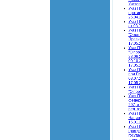
Указов
Указ 
против
25.04.
Указ 
от 03.
Указ 
"О кон
Презид
17.05.
Указ 
"О про
23.06.
09.10.
17.05.
Указ 
при П
08.07.
17.05.
Указ 
"О пр
Указ 
федер
297, о
ред. о
Указ 
Национ
15.01.
Указ 
гражд
госуд
должно