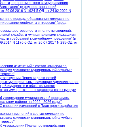
бласти, органов местного самоуправления
ликования" (в ред. постановлений
от 29.06.2016 N 1924-5 ОД, от 24.02.2021 N
ожении о порядке образования комиссии по
лированию конфликта интересов" (в ред.
роверке достоверности и полноты сведений,
альной службы, и муниципальными служащими
асти требований к служебному поведению" (в
9.2014 N 1176-5 ОД, от 26.07.2017 N 285-ОД, от
несении изменений в состав комиссии по
щающих должности муниципальной службы в
тересов"
 утверждении Перечня должностей
оторых муниципальные служащие Администрации
, об имуществе и обязательствах
ствах имущественного характера своих супруги
Об утверждении муниципальной программы
альном районе на 2022 - 2026 годы""
"О внесении изменений в План противодействия
есении изменений в состав комиссии по
щающих должности муниципальной службы в
тересов"
Об утверждении Плана противодействия