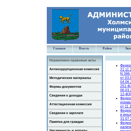
Главная
Власть
Район
Эко
Нормативно-правовые акты
Федера
Антикоррупционная комиссия
21.11.
N 396-
от 03.
Методические материалы
04.06.
251-ФЗ
Формы документов
06.03.
12-ФЗ
Сведения о доходах
Федер
нормат
Аттестационная комиссия
от 11.
Федер
Сведения о зарплате
и иных
31.07.
Памятка для граждан
Федера
налич
Численность и затраты