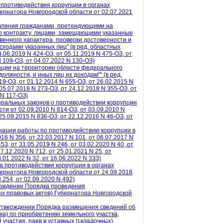
 противодействия коррупции в органах
бернатора Новгородской области от 02.07.2021
тавления гражданами, претендующими на
о контракту, лицами, замещающими указанные
венного характера, проверки достоверности и
ходами указанных лиц" (в ред. областных
.06.2019 N 424-ОЗ, от 05.11.2019 N 475-ОЗ, от
N 109-ОЗ, от 04.07.2022 N 130-ОЗ)
зации на территории области федерального
лжности, и иных лиц их доходам"" (в ред.
9-ОЗ, от 01.12.2014 N 655-ОЗ, от 26.02.2015 N
 05.07.2018 N 273-ОЗ, от 24.12.2018 N 355-ОЗ, от
 N 117-ОЗ)
еральных законов о противодействии коррупции
ти от 02.09.2010 N 814-ОЗ, от 03.09.2010 N
25.09.2015 N 836-ОЗ, от 22.12.2016 N 46-ОЗ, от
инации работы по противодействию коррупции в
16 N 356, от 22.03.2017 N 101, от 06.07.2017 N
53, от 31.05.2019 N 246, от 03.02.2020 N 40, от
17.12.2020 N 712, от 25.01.2021 N 25, от
8.01.2022 N 32, от 16.06.2022 N 333)
а противодействия коррупции в органах
бернатора Новгородской области от 24.09.2018
N 254, от 02.09.2020 N 492)
ерждении Порядка проведения
х правовых актов) Губернатора Новгородской
б утверждении Порядка размещения сведений об
ка) по приобретению земельного участка,
 участия, паев в уставных (складочных)