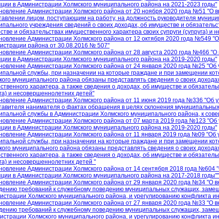
пции в Администрации Холмского муниципального района на 2021-2023 годы"
новление Администрации Холмского района от 20 ноября 2020 года №51 "О 
тавлении лицом, поступающим на работу, на должность руководителя муници
ипального учреждения сведений о своих доходах, об имуществе и обязательст
стве и обязательствах имущественного характера своих супруги (супруга) и
новление Администрации Холмского района от 12 октября 2020 года №549 "О
истрации района от 30.08.2016 № 507"
новление Администрации Холмского района от 28 августа 2020 года №466 "О
пции в Администрации Холмского муниципального района на 2019-2020 годы"
новление Администрации Холмского района от 24 января 2020 года №25 "Об
ипальной службы, при назначении на которые граждане и при замещении к
кого муниципального района обязаны представлять сведения о своих доходах
ственного характера, а также сведения о доходах, об имуществе и обязатель
уга) и несовершеннолетних детей"
новление Администрации Холмского района от 11 июня 2019 года №336 "Об 
тавителя нанимателя о фактах обращения в целях склонения муниципальны
ипальной службы в Администрации Холмского муниципального района, к со
новление Администрации Холмского района от 07 марта 2019 года №123 "Об
пции в Администрации Холмского муниципального района на 2019-2020 годы"
новление Администрации Холмского района от 11 января 2019 года №09 "Об
ипальной службы, при назначении на которые граждане и при замещении к
кого муниципального района обязаны представлять сведения о своих доходах
ственного характера, а также сведения о доходах, об имуществе и обязатель
га) и несовершеннолетних детей "
новление Администрации Холмского района от 14 сентября 2018 года №604 
пции в Администрации Холмского муниципального района на 2017-2018 годы""
новление Администрации Холмского района от 29 января 2020 года №34 "О в
дению требований к служебному поведению муниципальных служащих, заме
истрации Холмского муниципального района, и урегулированию конфликта ин
новление Администрации Холмского района от 27 января 2020 года №33 "О в
дению требований к служебному поведению муниципальных служащих, заме
истрации Холмского муниципального района, и урегулированию конфликта ин