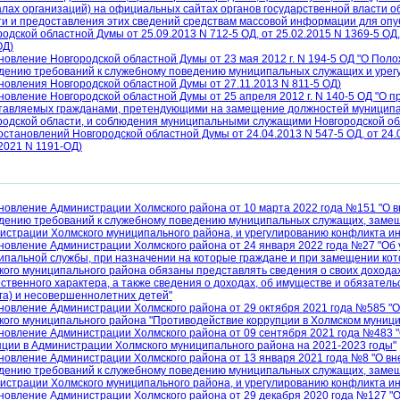
алах организаций) на официальных сайтах органов государственной власти о
ти и предоставления этих сведений средствам массовой информации для опуб
одской областной Думы от 25.09.2013 N 712-5 ОД, от 25.02.2015 N 1369-5 ОД, 
ОД)
новление Новгородской областной Думы от 23 мая 2012 г. N 194-5 ОД "О Пол
дению требований к служебному поведению муниципальных служащих и урегу
новления Новгородской областной Думы от 27.11.2013 N 811-5 ОД)
новление Новгородской областной Думы от 25 апреля 2012 г. N 140-5 ОД "О п
тавляемых гражданами, претендующими на замещение должностей муницип
родской области, и соблюдения муниципальными служащими Новгородской обл
остановлений Новгородской областной Думы от 24.04.2013 N 547-5 ОД, от 24.0
2021 N 1191-ОД)
новление Администрации Холмского района от 10 марта 2022 года №151 "О в
дению требований к служебному поведению муниципальных служащих, заме
истрации Холмского муниципального района, и урегулированию конфликта ин
новление Администрации Холмского района от 24 января 2022 года №27 "Об
ипальной службы, при назначении на которые граждане и при замещении к
кого муниципального района обязаны представлять сведения о своих доходах
ственного характера, а также сведения о доходах, об имуществе и обязатель
уга) и несовершеннолетних детей"
новление Администрации Холмского района от 29 октября 2021 года №585 "
кого муниципального района "Противодействие коррупции в Холмском муницип
новление Администрации Холмского района от 09 сентября 2021 года №483 
пции в Администрации Холмского муниципального района на 2021-2023 годы"
новление Администрации Холмского района от 13 января 2021 года №8 "О вн
дению требований к служебному поведению муниципальных служащих, заме
истрации Холмского муниципального района, и урегулированию конфликта ин
новление Администрации Холмского района от 29 декабря 2020 года №127 "