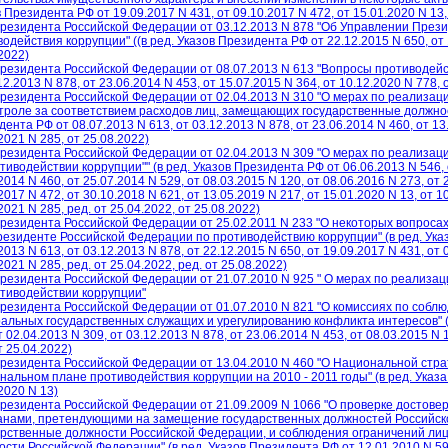
 Президента РФ от 19.09.2017 N 431, от 09.10.2017 N 472, от 15.01.2020 N 13,
Президента Российской Федерации от 03.12.2013 N 878 "Об Управлении През
одействия коррупции" ((в ред. Указов Президента РФ от 22.12.2015 N 650, от 1
2022)
Президента Российской Федерации от 08.07.2013 N 613 "Вопросы противодейс
12.2013 N 878, от 23.06.2014 N 453, от 15.07.2015 N 364, от 10.12.2020 N 778, о
Президента Российской Федерации от 02.04.2013 N 310 "О мерах по реализа
троле за соответствием расходов лиц, замещающих государственные должност
ента РФ от 08.07.2013 N 613, от 03.12.2013 N 878, от 23.06.2014 N 460, от 13.
2021 N 285, от 25.08.2022)
Президента Российской Федерации от 02.04.2013 N 309 "О мерах по реализа
тиводействии коррупции"" (в ред. Указов Президента РФ от 06.06.2013 N 546, о
2014 N 460, от 25.07.2014 N 529, от 08.03.2015 N 120, от 08.06.2016 N 273, от 
2017 N 472, от 30.10.2018 N 621, от 13.05.2019 N 217, от 15.01.2020 N 13, от 1
2021 N 285, ред. от 25.04.2022, от 25.08.2022)
Президента Российской Федерации от 25.02.2011 N 233 "О некоторых вопроса
резиденте Российской Федерации по противодействию коррупции" (в ред. Указ
2013 N 613, от 03.12.2013 N 878, от 22.12.2015 N 650, от 19.09.2017 N 431, от 
2021 N 285, ред. от 25.04.2022, ред. от 25.08.2022)
Президента Российской Федерации от 21.07.2010 N 925 " О мерах по реализ
отиводействии коррупции"
Президента Российской Федерации от 01.07.2010 N 821 "О комиссиях по соб
альных государственных служащих и урегулированию конфликта интересов" (в
т 02.04.2013 N 309, от 03.12.2013 N 878, от 23.06.2014 N 453, от 08.03.2015 N 
т 25.04.2022)
Президента Российской Федерации от 13.04.2010 N 460 "О Национальной стра
альном плане противодействия коррупции на 2010 - 2011 годы" (в ред. Указа
2020 N 13)
Президента Российской Федерации от 21.09.2009 N 1066 "О проверке достове
анами, претендующими на замещение государственных должностей Российс
арственные должности Российской Федерации, и соблюдения ограничений л
сти Российской Федерации" (в ред. Указов Президента РФ от 12.01.2010 N 59, 