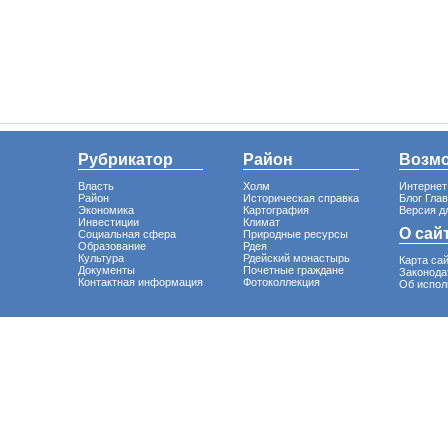
Рубрикатор
Район
Возм
Власть
Холм
Интернет
Район
Историческая справка
Блог Гла
Экономика
Картография
Версия д
Инвестиции
Климат
О сай
Социальная сфера
Природные ресурсы
Образование
Рдея
Культура
Рдейский монастырь
Карта са
Документы
Почетные граждане
Законода
Контактная информация
Фотоколлекция
Об испол