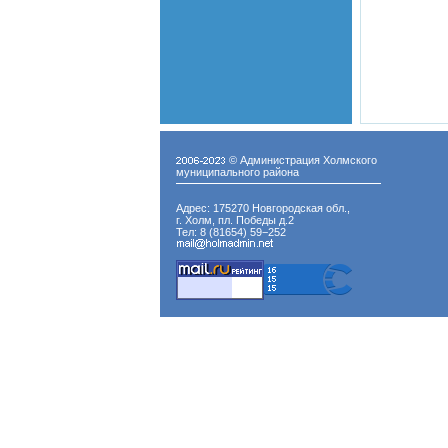
© Администрация Холмского
муниципального района
Адрес: 175270 Новгородская обл.,
г. Холм, пл. Победы д.2
Тел: 8 (81654) 59−252