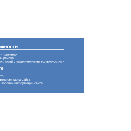
ожности
 - приемная
вы района
ля людей с ограниченными возможностями
те
йта
тельная карта сайта
ьзовании информации сайта