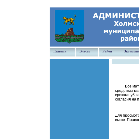
Главная
Власть
Район
Экономи
Все ма
средствах ма
срокам публи
согласия на 
Для просмотра
выше. Правов