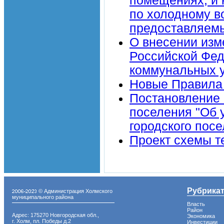
помещениях, и 
по холодному в
предоставляем
О внесении изм
Российской Фед
коммунальных у
Новые Правила 
Постановление 
поселения "Об 
городского пос
Проект схемы т
Рубрика
© Администрация Холмского
муниципального района
Власть
Район
Адрес: 175270 Новгородская обл.,
Экономика
г. Холм, пл. Победы д.2
Инвестиции