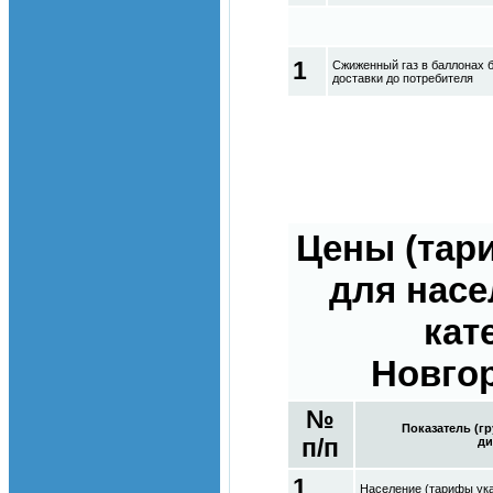
1
Сжиженный газ в баллонах 
доставки до потребителя
Цены (тар
для насе
кат
Новгор
№
Показатель (г
п/п
ди
1
Население (тарифы ук