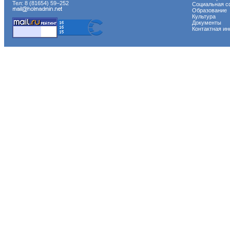
Тел: 8 (81654) 59−252
Социальная с
Образование
Культура
Документы
Контактная и