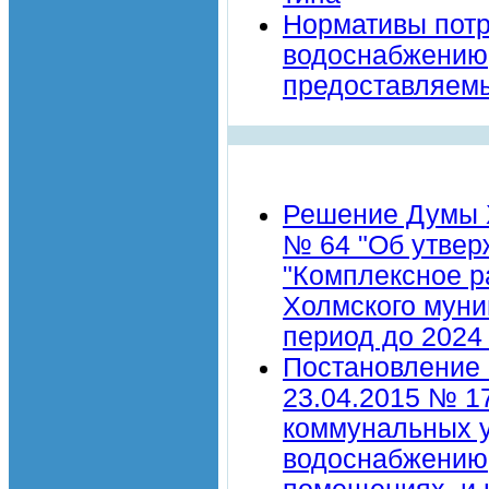
Нормативы потр
водоснабжению,
предоставляем
Решение Думы Х
№ 64 "Об утве
"Комплексное р
Холмского муни
период до 2024 
Постановление 
23.04.2015 № 1
коммунальных у
водоснабжению,