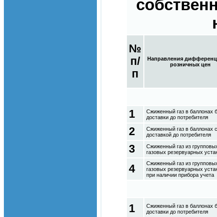
собствен
№
п/
Направления дифференц
розничных цен
п
1
Сжиженный газ в баллонах 
доставки до потребителя
2
Сжиженный газ в баллонах 
доставкой до потребителя
3
Сжиженный газ из групповы
газовых резервуарных уста
Сжиженный газ из групповы
4
газовых резервуарных уста
при наличии прибора учета
1
Сжиженный газ в баллонах 
доставки до потребителя