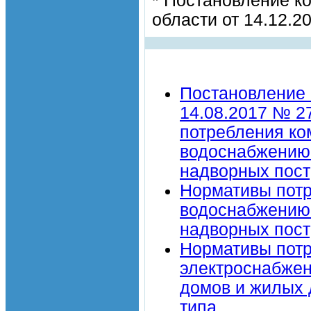
* Постановление к
области от 14.12.2
Постановление 
14.08.2017 № 2
потребления ко
водоснабжению 
надворных пост
Нормативы потр
водоснабжению 
надворных пост
Нормативы потр
электроснабже
домов и жилых 
типа