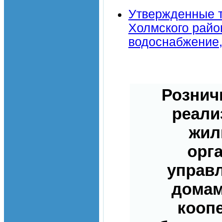
Утвержденные т
Холмского район
водоснабжение,
Рознич
реали
жил
орг
управ
домам
кооп