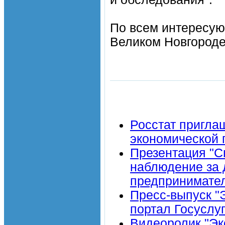
По всем интересу
Великом Новгороде 
Росстат пригла
экономической 
Презентация "С
наблюдение за 
предпринимател
Пресс-выпуск "
портал Госуслуг
Видеоролик "Эк