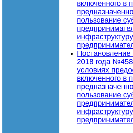
включенного в 
предназначенног
пользование су
предпринимател
инфраструктуру
предпринимател
Постановление 
2018 года №458
условиях предо
включенного в 
предназначенног
пользование су
предпринимател
инфраструктуру
предпринимател