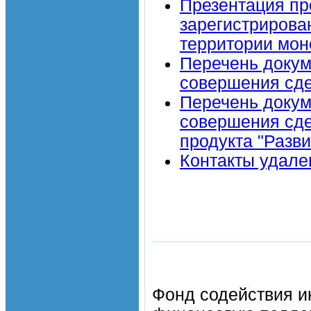
Презентация пр
зарегистрирова
территории мо
Перечень докум
совершения сде
Перечень докум
совершения сде
продукта "Разви
Контакты удале
Фонд содействия инн