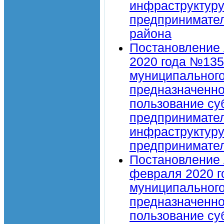
инфраструктуру
предпринимател
района
Постановление 
2020 года №135
муниципального
предназначенно
пользование су
предпринимател
инфраструктуру
предпринимател
Постановление 
февраля 2020 г
муниципального
предназначенно
пользование су