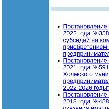
Постановление 
2022 года №358
субсидий на ком
приобретением 
предпринимател
Постановление 
2021 года №591
Холмского муни
предпринимател
2022-2026 годы"
Постановление 
2018 года №458
оказания имуще