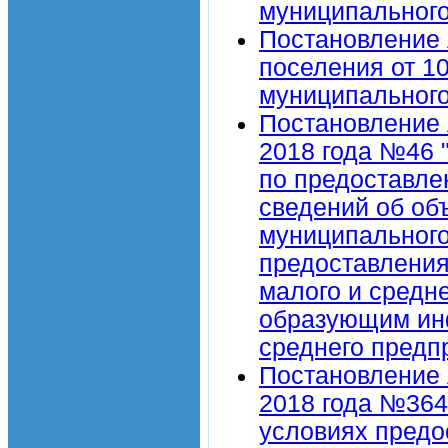
муниципальног
Постановление 
поселения от 1
муниципальног
Постановление 
2018 года №46 
по предоставле
сведений об об
муниципального
предоставления
малого и средн
образующим инф
среднего предп
Постановление 
2018 года №364
условиях предо