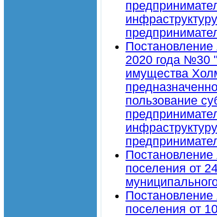
предпринимател
инфраструктуру
предпринимател
Постановление 
2020 года №30 
имущества Холм
предназначенно
пользование су
предпринимател
инфраструктуру
предпринимател
Постановление 
поселения от 2
муниципальног
Постановление 
поселения от 1