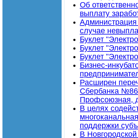
Об ответственн
выплату зарабо
Администрация 
случае невыпла
Буклет "Электр
Буклет "Электр
Буклет "Электр
Бизнес-инкубат
предпринимател
Расширен пере
Сбербанка №8629
Профсоюзная, д
В целях содей
многоканальная
поддержки суб
В Новгородской