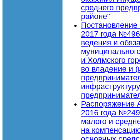
среднего предп
районе"
Постановление 
2017 года №496
ведения и обяз
муниципального
и Холмского гор
во владение и (
предпринимател
инфраструктуру
предпринимател
Распоряжение А
2016 года №249
малого и средн
на компенсацию
основных средст