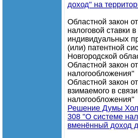
доход" на территор
Областной закон о
налоговой ставки в
индивидуальных п
(или) патентной с
Новгородской обла
Областной закон о
налогообложения"
Областной закон от
взимаемого в связ
налогообложения"
Решение Думы Холм
308 "О системе нал
вменённый доход д