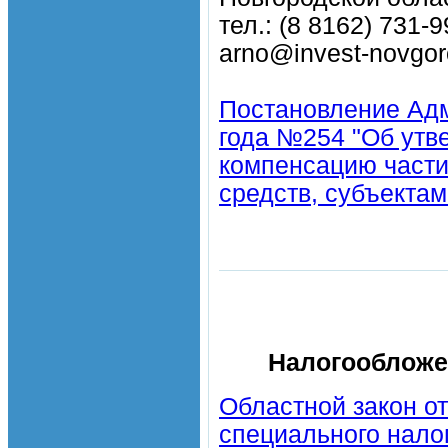
тел.: (8 8162) 731-9
arno@invest-novgoro
Постановление Адм
года №254 "Об утв
компенсацию части
средств, субъектам
Налогообложен
Областной закон от
специального нало