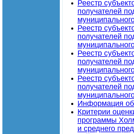
Реестр субъект
получателей по
муниципального
Реестр субъект
получателей по
муниципального
Реестр субъект
получателей по
муниципального
Реестр субъект
получателей по
муниципального
Информация об
Критерии оценк
программы Холм
и среднего пре