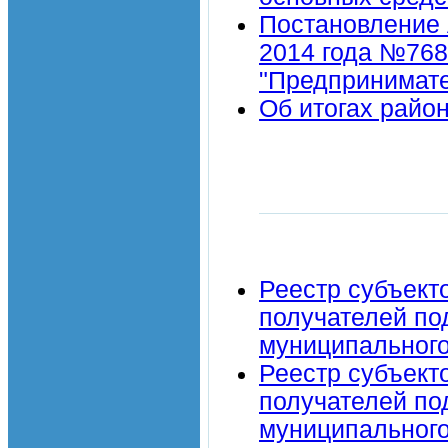
Постановление 
2014 года №768
"Предпринимате
Об итогах райо
Реестр субъект
получателей по
муниципального
Реестр субъект
получателей по
муниципального