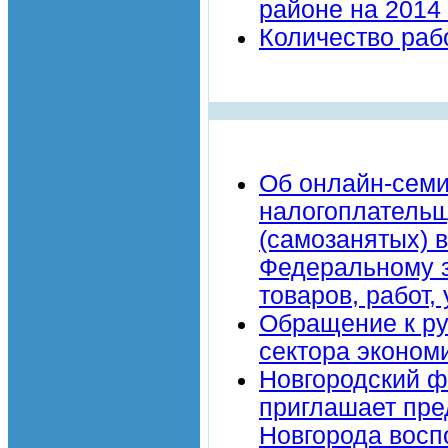
районе на 2014 
Количество раб
Об онлайн-семи
налогоплательщ
(самозанятых) 
Федеральному з
товаров, работ
Обращение к ру
сектора эконом
Новгородский ф
приглашает пре
Новгорода восп