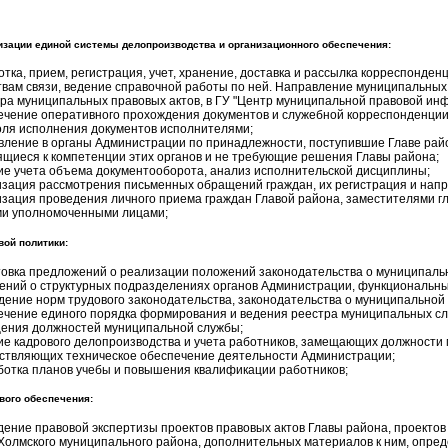
изации единой системы делопроизводства и организационного обеспечения:
тка, прием, регистрация, учет, хранение, доставка и рассылка корреспонде
твам связи, ведение справочной работы по ней. Направление муниципальных
тра муниципальных правовых актов, в ГУ "Центр муниципальной правовой ин
ечение оперативного прохождения документов и служебной корреспонденции
оля исполнения документов исполнителями;
вление в органы Администрации по принадлежности, поступившие Главе рай
ящиеся к компетенции этих органов и не требующие решения Главы района;
ие учета объема документооборота, анализ исполнительской дисциплины;
изация рассмотрения письменных обращений граждан, их регистрация и напр
изация проведения личного приема граждан Главой района, заместителями г
ми уполномоченными лицами;
вой политики:
товка предложений о реализации положений законодательства о муниципально
ений о структурных подразделениях органов Администрации, функциональны
дение норм трудового законодательства, законодательства о муниципальной 
ечение единого порядка формирования и ведения реестра муниципальных сл
ения должностей муниципальной службы;
ие кадрового делопроизводства и учета работников, замещающих должности 
ствляющих техническое обеспечение деятельности Администрации;
ботка планов учебы и повышения квалификации работников;
вого обеспечения:
дение правовой экспертизы проектов правовых актов Главы района, проектов
Холмского муниципального района, дополнительных материалов к ним, опред