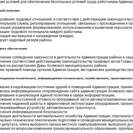
ние условий для обеспечения безопасных условий труда работникам Админи
вой политики:
ирование трудовых отношений, в соответствии с действующим законодательс
ипальную службу, регулирование отношений, связанных с прохождением и п
изация управления формированием, использованием и развитием персонала
зации трудового потенциала каждого работника;
изация материалов о награждении граждан;
рует кадровый резерв района.
вого обеспечения:
ечение соблюдения законности в деятельности Администрации района и защ
ечение соответствия действующему законодательству правовых актов Главы 
мых на рассмотрение Думы Холмского муниципального района;
ние правовой помощи органам Администрации, методическое руководство пра
изационно-технического, информационно-технического, хозяйственного, транспортного
жание в надлежащем состоянии зданий и помещений Администрации, прилег
ческое информационное сопровождение сайта администрации Холмского мун
рование и реализация единой политики в сфере информатизации;
ржание в постоянной готовности программной части автоматизированных и
ечение надежной работы и эффективной эксплуатации оборудования, организ
 периферийных устройств), автомобильного транспорта;
ечение информационной безопасности;
инация деятельности автомобильного хозяйства Администрации, персонала 
иально-техническое обеспечение подготовки и проведения муниципальных вы
у депутата, члена выборного органа местного самоуправления, выборного до
ования по вопросам изменения границ муниципального образования, преобр