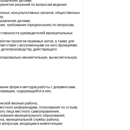
Управления делами;
 принятии решений по вопросам ведения
онных, консультативных органов, общественных
ур;
правления делами;
ию, требования (предписания) по вопросам,
етственности руководителей муниципальных
ботки проектов правовых актов, а также для
ветствии с возложенными на него функциями;
 делопроизводству, действующего
 копировально-множительную, вычислительную
вание форм и методов работы с документами,
ормации, содержащейся в них;
ческой жизнью района;
естного референдума, голосования по отзыву
ого лица местного самоуправления,
азования муниципального образования;
на, муниципальной службы района;
о вопросам, входящим в компетенцию