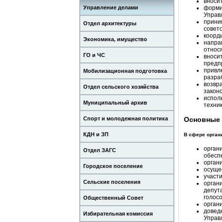
вноси
Управление делами
форми
Управ
прини
Отдел архитектуры
совето
коорд
Экономика, имущество
напра
относ
ГО и ЧС
вноси
предп
привл
Мобилизационная подготовка
разра
возвр
Отдел сельского хозяйства
закон
испол
Муниципальный архив
техник
Спорт и молодежная политика
Основные 
КДН и ЗП
В сфере орган
орган
Отдел ЗАГС
обесп
орган
Городское поселение
осуще
участ
Сельские поселения
орган
депут
голос
Общественный Совет
орган
довед
Избирательная комиссия
Управ