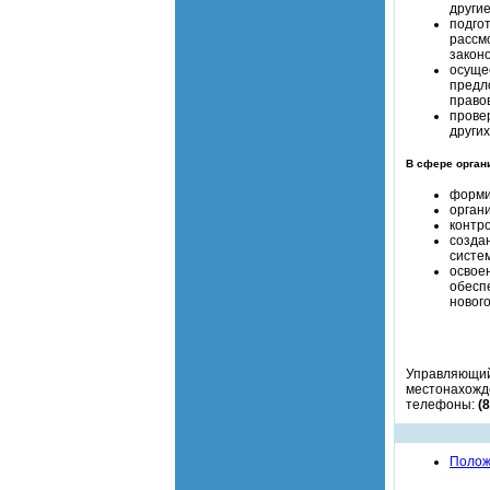
други
подго
рассм
закон
осуще
предл
правов
прове
других
В сфере орган
форми
орган
контр
созда
систе
освое
обесп
новог
Управляющий
местонахожд
телефоны:
(
Полож