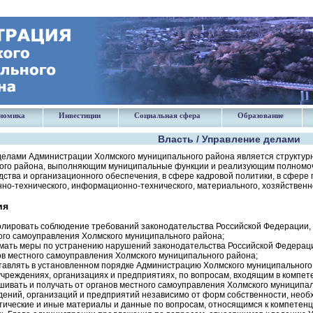
номика
Инвестиции
Социальная сфера
Образование
Власть / Управление делами
делами Администрации Холмского муниципального района является структу
ого района, выполняющим муниципальные функции и реализующим полномоч
ства и организационного обеспечения, в сфере кадровой политики, в сфере 
но-технического, информационно-технического, материального, хозяйственн
ия
олировать соблюдение требований законодательства Российской Федерации, 
ого самоуправления Холмского муниципального района;
мать меры по устранению нарушений законодательства Российской Федерации
ов местного самоуправления Холмского муниципального района;
тавлять в установленном порядке Администрацию Холмского муниципального 
учреждениях, организациях и предприятиях, по вопросам, входящим в компе
шивать и получать от органов местного самоуправления Холмского муниципал
дений, организаций и предприятий независимо от форм собственности, нео
тические и иные материалы и данные по вопросам, относящимся к компетен