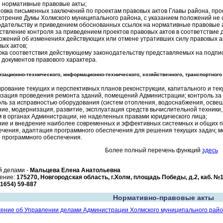
е нормативные правовые акты;
товка письменных заключений по проектам правовых актов Главы района, про
отрение Думы Холмского муниципального района, с указанием положений не
одательству и приведением обоснованных ссылок на нормативные правовые ак
ствление контроля за приведением проектов правовых актов в соответствие 
ожений об изменениях действующих или отмене утративших силу правовых ак
ых актов;
рка соответствия действующему законодательству представляемых на подпис
 документов правового характера.
изационно-технического, информационно-технического, хозяйственного, транспортного
рование текущих и перспективных планов реконструкции, капитального и те
изация проведения ремонта зданий, помещений Администрации; контроль за
оль за исправностью оборудования (систем отопления, водоснабжения, освеще
ние, модернизация, развитие, эксплуатация средств вычислительной техник
м в органах Администрации, не наделенных правами юридического лица;
ние и внедрение наиболее современных и эффективных системных и общих 
ечения, адаптация программного обеспечения для решения текущих задач; 
о программного обеспечения.
Более полный перечень функций
здесь
 делами -
Мальцева Елена Анатольевна
ение:
175270, Новгородская область, г.Холм, площадь Победы, д.2, каб. №
81654) 59-887
Нормативно-правовые акты
ение об Управлении делами Администрации Холмского муниципального рай