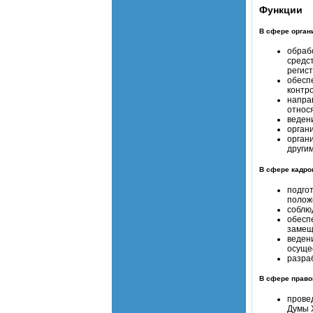
Функции
В сфере орган
обрабо
средс
регис
обесп
контр
напра
относ
веден
орган
орган
други
В сфере кадро
подго
полож
соблю
обесп
замещ
веден
осуще
разра
В сфере право
прове
Думы 