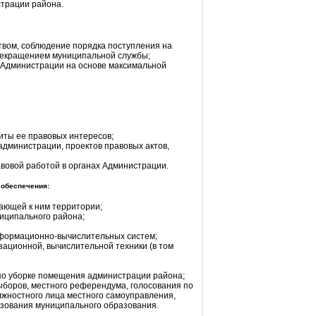
страции района.
твом, соблюдение порядка поступления на
рекращением муниципальной службы;
 Администрации на основе максимальной
иты ее правовых интересов;
администрации, проектов правовых актов,
вовой работой в органах Администрации.
 обеспечения:
ающей к ним территории;
иципального района;
нформационно-вычислительных систем;
ационной, вычислительной техники (в том
по уборке помещения администрации района;
боров, местного референдума, голосования по
лжностного лица местного самоуправления,
азования муниципального образования.