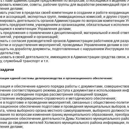
ть Главе администрации предложения по вопросам, относящимся к ведению 
ровать комиссии, советы, рабочие группы для выработки рекомендаций при
ления делами;
мать участие в пределах своей компетенции в создании и работе координаци
в и ассоциаций, экспертных групп, ликвидационных комиссий, и других структ
инировать деятельность органов Администрации по вопросам компетенции У
влять предприятиям, учреждениям и организациям, обязательные к исполнен
ящимся к компетенции Управления делами;
ть предложения о привлечении к дисциплинарной, материальной и иной отв
риятий, учреждений и организаций;
екать с согласия руководителей органов Администрации работников для разра
ботки и осуществления мероприятий, проводимых Управлением делами в соот
ащать на доработку документы, подготовленные с нарушением Инструкции по
одательства;
ьзовать в своей деятельности, имеющиеся в Администрации средства связи,
у, служебный транспорт и т.п.
задачи
изации единой системы делопроизводства и организационного обеспечения:
изация и обеспечение единого порядка работы с документами, совершенство
ечение соответствующего режима доступа к документам и использования инф
изация и соблюдение порядка рассмотрения обращений граждан;
ствление информационно-справочного и методического обеспечения;
ие в подготовке и проведении мероприятий, связанных с общественно-полити
изационное обеспечение подготовки и проведения муниципальных выборов, м
ата, члена выборного органа местного самоуправления, выборного должностн
ования по вопросам изменения границ муниципального образования, преобр
изационное обеспечение деятельности Думы Холмского муниципального райо
ение до сведения жителей Холмского муниципального района информации, п
ления делами;