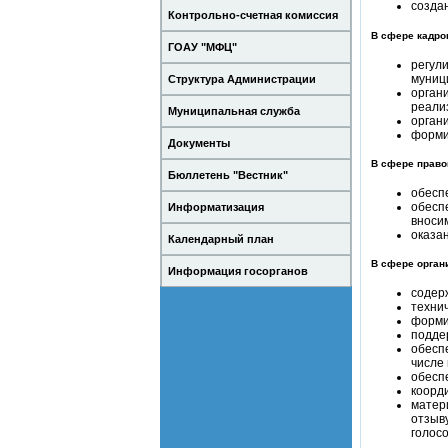
созда
Контрольно-счетная комиссия
В сфере кадро
ГОАУ "МФЦ"
регул
муниц
Структура Администрации
орган
реали
Муниципальная служба
орган
форми
Документы
В сфере право
Бюллетень "Вестник"
обесп
обесп
Информатизация
вноси
оказа
Календарный план
В сфере орган
Информация госорганов
содер
техни
форми
подде
обесп
числе
обесп
коорд
матер
отзыв
голос