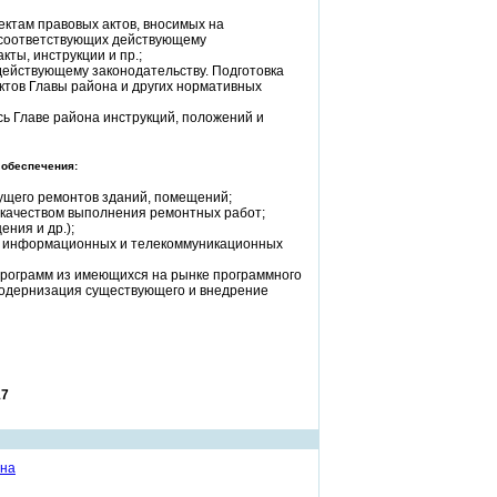
ектам правовых актов, вносимых на
 соответствующих действующему
ты, инструкции и пр.;
действующему законодательству. Подготовка
тов Главы района и других нормативных
ь Главе района инструкций, положений и
 обеспечения:
кущего ремонтов зданий, помещений;
 качеством выполнения ремонтных работ;
ния и др.);
и, информационных и телекоммуникационных
программ из имеющихся на рынке программного
модернизация существующего и внедрение
17
она