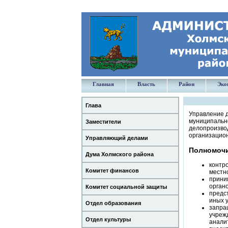
Главная
Власть
Район
Эко
Глава
Управление 
муниципальн
Заместители
делопроизвод
организацион
Управляющий делами
Полномоч
Дума Холмского района
контр
Комитет финансов
местн
прини
орган
Комитет социальной защиты
предс
иных 
Отдел образования
запра
учреж
Отдел культуры
анали