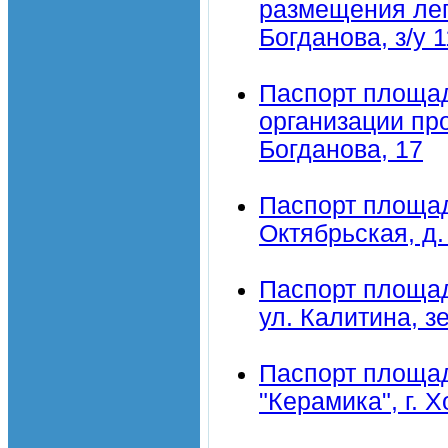
размещения лег
Богданова, з/у 1
Паспорт площад
организации пр
Богданова, 17
Паспорт площадк
Октябрьская, д.
Паспорт площад
ул. Калитина, з
Паспорт площад
"Керамика", г. 