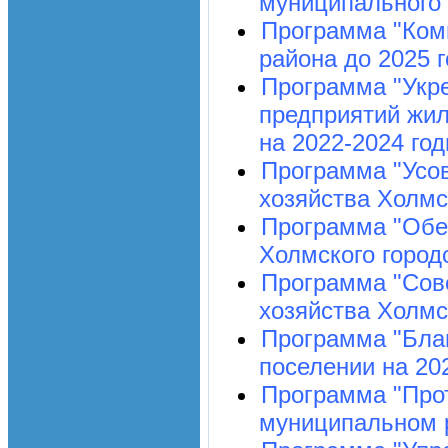
муниципального 
Программа "Комп
района до 2025 г
Программа "Укр
предприятий жил
на 2022-2024 год
Программа "Усо
хозяйства Холмс
Программа "Обе
Холмского городс
Программа "Сов
хозяйства Холмс
Программа "Благ
поселении на 20
Программа "Про
муниципальном р