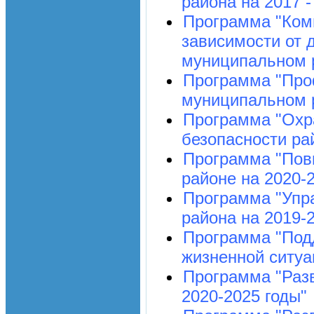
района на 2017 -
Программа "Ком
зависимости от 
муниципальном р
Программа "Про
муниципальном р
Программа "Охр
безопасности рай
Программа "Пов
районе на 2020-
Программа "Упр
района на 2019-
Программа "Под
жизненной ситуац
Программа "Разв
2020-2025 годы"