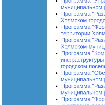
Программа "Упр
муниципальном р
Программа "Разв
Холмском городс
Программа "Фор
территории Холм
Программа "Раз
Холмском муници
Программа "Ком
инфраструктуры
городском посел
Программа "Обе
муниципальном р
Программа "Разв
муниципальном р
Программа "Фор