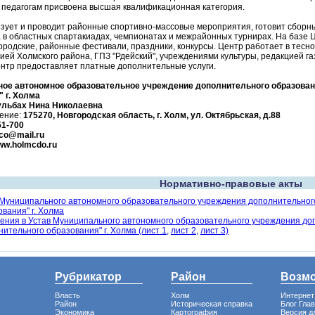
 педагогам присвоена высшая квалификационная категория.
зует и проводит районные спортивно-массовые мероприятия, готовит сборн
 в областных спартакиадах, чемпионатах и межрайонных турнирах. На базе
ородские, районные фестивали, праздники, конкурсы. Центр работает в тесн
ей Холмского района, ГПЗ "Рдейский", учреждениями культуры, редакцией га
нтр предоставляет платные дополнительные услуги.
ое автономное образовательное учреждение дополнительного образован
 г. Холма
льбах Нина Николаевна
ение:
175270, Новгородская область, г. Холм, ул. Октябрьская, д.88
51-700
co@mail.ru
www.holmcdo.ru
Нормативно-правовые акты
 Муниципального автономного образовательного учреждения дополнительног
вания" г. Холма
ения в Устав Муниципального автономного образовательного учреждения до
ительного образования" г. Холма (лист 1,
лист 2,
лист 3)
Рубрикатор
Район
Возм
Власть
Холм
Интернет
Район
Историческая справка
Блог Гла
Экономика
Картография
Версия д