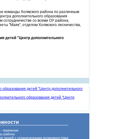
ые команды Холмского района по различным
 Центра дополнительного образования
ом сотрудничестве со всеми ОУ района,
зеты "Маяк", отделом Холмского лесничества,
ия детей "Центр дополнительного
о образования детей "Центр дополнительного
полнительного образования детей "Центр
ожности
 - приемная
вы района
ля людей с ограниченными возможностями