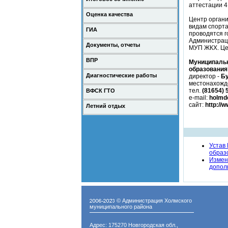
аттестации 4
Оценка качества
Центр органи
видам спорта
ГИА
проводятся г
Администраци
Документы, отчеты
МУП ЖКХ. Це
ВПР
Муниципальн
образования"
Диагностические работы
директор -
Бу
местонахожд
тел.
(81654) 
ВФСК ГТО
e-mail:
holmd
сайт:
http://
Летний отдых
Устав
образо
Измен
дополн
© Администрация Холмского
муниципального района
Адрес: 175270 Новгородская обл.,