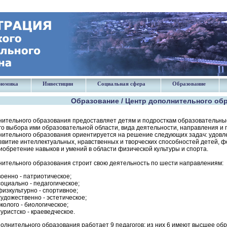
номика
Инвестиции
Социальная сфера
Образование
Образование / Центр дополнительного об
ительного образования предоставляет детям и подросткам образовательные 
о выбора ими образовательной области, вида деятельности, направления и
нительного образования ориентируется на решение следующих задач: удов
звитие интеллектуальных, нравственных и творческих способностей детей, 
иобретение навыков и умений в области физической культуры и спорта.
ительного образования строит свою деятельность по шести направлениям:
военно - патриотическое;
социально - педагогическое;
физкультурно - спортивное;
художественно - эстетическое;
эколого - биологическое;
туристско - краеведческое.
олнительного образования работает 9 педагогов: из них 6 имеют высшее обр