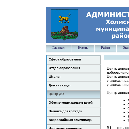
Главная
Власть
Район
Эко
Сфера образования
Отдел образования
Центр дополн
добровольног
Центр допол
Школы
учащихся, ра
учащихся, пр
Детские сады
Центр дополн
Центр ДО
Обеспечение жильем детей
Памятка для граждан
Всероссийская олимпиада
В Центре доп
Итоговое сочинение