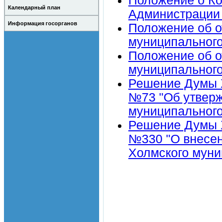
Положение о Ко
Календарный план
Администрации 
Информация госорганов
Положение об о
муниципального
Положение об о
муниципального
Решение Думы Х
№73 "Об утверж
муниципального
Решение Думы Х
№330 "О внесен
Холмского муни