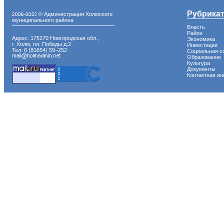
Рубрика
© Администрация Холмского
муниципального района
Власть
Район
Адрес: 175270 Новгородская обл.,
Экономика
г. Холм, пл. Победы д.2
Инвестиции
Тел: 8 (81654) 59−252
Социальная с
Образование
Культура
Документы
Контактная и