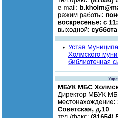
тел./факс:
(81654) 
e-mail:
b.kholm@ma
режим работы:
пон
воскресенье: с 11:
выходной:
суббота
Устав Муниципа
Холмского муни
библиотечная с
Учре
МБУК МБС Холмск
Директор МБУК М
местонахождение:
Советская, д.10
тел./факс:
(81654) 