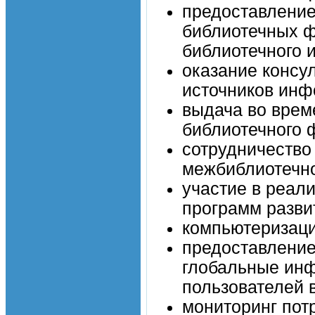
предоставление
библиотечных ф
библиотечного 
оказание консу
источников инф
выдача во врем
библиотечного 
сотрудничество
межбиблиотечно
участие в реал
программ разви
компьютеризаци
предоставление
глобальные ин
пользователей 
мониторинг пот