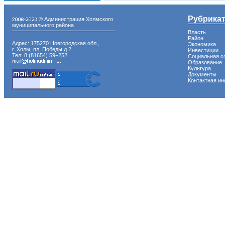
Рубрика
© Администрация Холмского
муниципального района
Власть
Район
Адрес: 175270 Новгородская обл.,
Экономика
г. Холм, пл. Победы д.2
Инвестиции
Тел: 8 (81654) 59−252
Социальная с
Образование
Культура
Документы
Контактная и