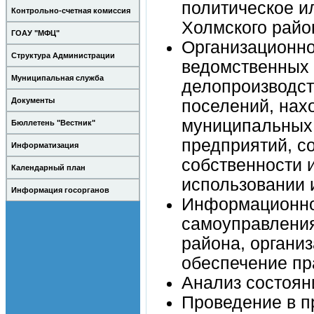
политическое и
Контрольно-счетная комиссия
Холмского райо
ГОАУ "МФЦ"
Организационно
Структура Администрации
ведомственных 
Муниципальная служба
делопроизводст
Документы
поселений, нах
муниципальных
Бюллетень "Вестник"
предприятий, с
Информатизация
собственности 
Календарный план
использовании 
Информация госорганов
Информационное
самоуправления
района, органи
обеспечение пр
Анализ состоян
Проведение в п