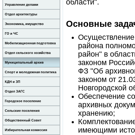
области".
Управление делами
Отдел архитектуры
Основные зада
Экономика, имущество
ГО и ЧС
Осуществление 
Мобилизационная подготовка
района полномо
район" в облас
Отдел сельского хозяйства
законом Россий
Муниципальный архив
ФЗ "Об архивно
Спорт и молодежная политика
законом от 21.
КДН и ЗП
Новгородской о
Отдел ЗАГС
Обеспечение со
Городское поселение
архивных докум
Сельские поселения
хранению;
Комплектование
Общественный Совет
имеющими истор
Избирательная комиссия