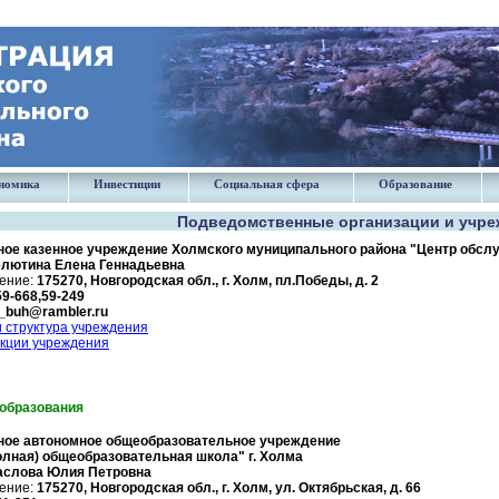
номика
Инвестиции
Социальная сфера
Образование
Подведомственные организации и учре
ое казенное учреждение Холмского муниципального района "Центр обсл
лютина Елена Геннадьевна
ение:
175270, Новгородская обл., г. Холм, пл.Победы, д. 2
59-668,59-249
_buh@rambler.ru
 структура учреждения
нкции учреждения
образования
ое автономное общеобразовательное учреждение
олная) общеобразовательная школа" г. Холма
аслова Юлия Петровна
ение:
175270, Новгородская обл., г. Холм, ул. Октябрьская, д. 66