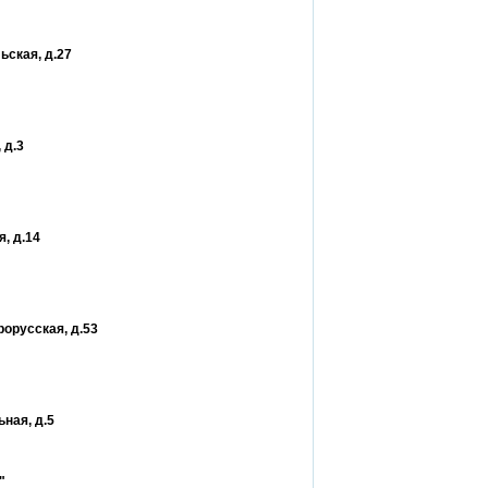
ьская, д.27
 д.3
, д.14
рорусская, д.53
ная, д.5
"