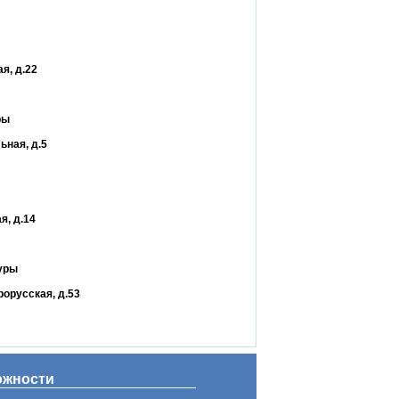
я, д.22
ры
ьная, д.5
я, д.14
уры
рорусская, д.53
ожности