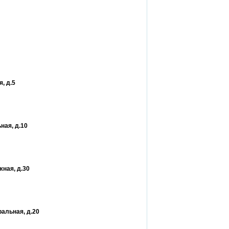
, д.5
ная, д.10
жная, д.30
ральная, д.20