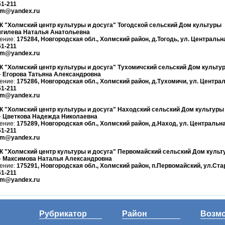
51-211
lm@yandex.ru
 "Холмский центр культуры и досуга" Тогодской сельский Дом культуры
гилева Наталья Анатольевна
ение:
175284, Новгородская обл., Холмский район, д.Тогодь, ул. Центральна
51-211
lm@yandex.ru
 "Холмский центр культуры и досуга" Тухомичский сельский Дом культу
-
Егорова Татьяна Александровна
ение:
175286, Новгородская обл., Холмский район, д.Тухомичи, ул. Централ
51-211
lm@yandex.ru
 "Холмский центр культуры и досуга" Находский сельский Дом культуры
-
Цветкова Надежда Николаевна
ение:
175289, Новгородская обл., Холмский район, д.Наход, ул. Центральна
51-211
lm@yandex.ru
 "Холмский центр культуры и досуга" Первомайский сельский Дом культ
-
Максимова Наталья Александровна
ение:
175291, Новгородская обл., Холмский район, п.Первомайский, ул.Ста
51-211
lm@yandex.ru
Рубрикатор
Район
Возм