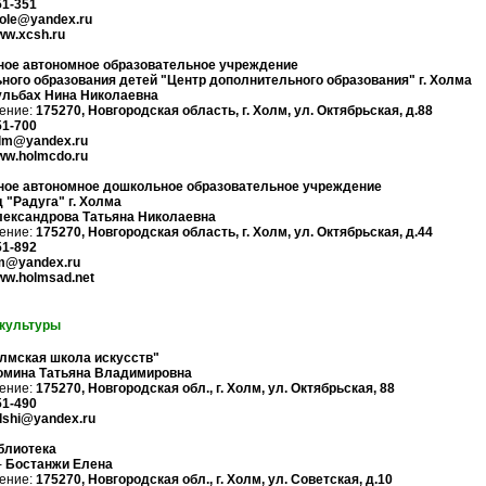
51-351
ole@yandex.ru
www.xcsh.ru
ое автономное образовательное учреждение
ного образования детей "Центр дополнительного образования" г. Холма
льбах Нина Николаевна
ение:
175270, Новгородская область, г. Холм, ул. Октябрьская, д.88
51-700
lm@yandex.ru
www.holmcdo.ru
ое автономное дошкольное образовательное учреждение
 "Радуга" г. Холма
ександрова Татьяна Николаевна
ение:
175270, Новгородская область, г. Холм, ул. Октябрьская, д.44
51-892
m@yandex.ru
www.holmsad.net
культуры
мская школа искусств"
омина Татьяна Владимировна
ение:
175270, Новгородская обл., г. Холм, ул. Октябрьская, 88
51-490
dshi@yandex.ru
блиотека
-
Бостанжи Елена
ение:
175270, Новгородская обл., г. Холм, ул. Советская, д.10