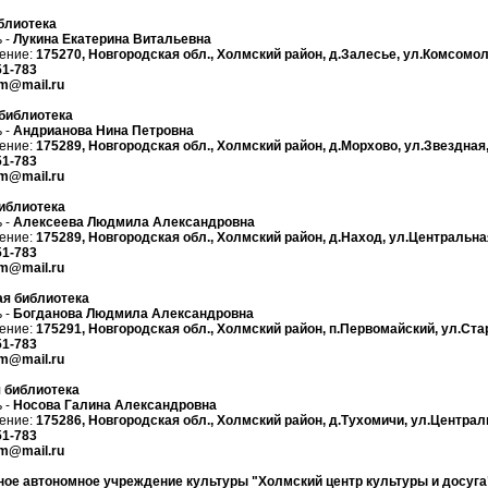
блиотека
 -
Лукина Екатерина Витальевна
ение:
175270, Новгородская обл., Холмский район, д.Залесье, ул.Комсомол
51-783
lm@mail.ru
библиотека
 -
Андрианова Нина Петровна
ение:
175289, Новгородская обл., Холмский район, д.Морхово, ул.Звездная,
51-783
lm@mail.ru
иблиотека
 -
Алексеева Людмила Александровна
ение:
175289, Новгородская обл., Холмский район, д.Наход, ул.Центральная
51-783
lm@mail.ru
я библиотека
 -
Богданова Людмила Александровна
ение:
175291, Новгородская обл., Холмский район, п.Первомайский, ул.Ста
51-783
lm@mail.ru
 библиотека
 -
Носова Галина Александровна
ение:
175286, Новгородская обл., Холмский район, д.Тухомичи, ул.Централь
51-783
lm@mail.ru
ое автономное учреждение культуры "Холмский центр культуры и досуга