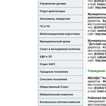
тел.
(81654) 
Управление делами
e-mail:
tmbec
сайт:
http://
Отдел архитектуры
Муниципальн
дополнитель
Экономика, имущество
директор -
Бу
местонахожд
ГО и ЧС
тел.
(81654) 
e-mail:
ookho
сайт:
http://
Мобилизационная подготовка
Муниципальн
Муниципальный архив
"Детский сад
директор -
Ал
Спорт и молодежная политика
местонахожд
тел.
(81654) 
КДН и ЗП
e-mail:
sdhol
сайт:
http://
Отдел ЗАГС
Учреждения 
Городское поселение
МБОУДО "Хол
Сельские поселения
директор -
Ф
местонахожд
Общественный Совет
тел.
(81654) 
e-mail:
holm-
Избирательная комиссия
Районная би
заведующая 
Контрольно-счетная комиссия
местонахожд