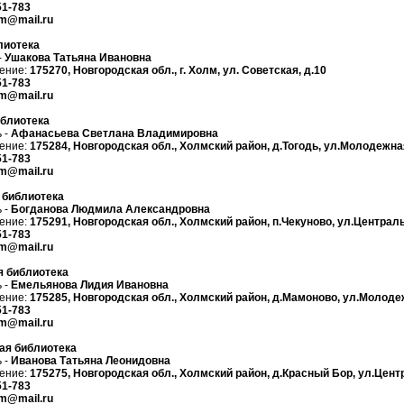
51-783
lm@mail.ru
лиотека
-
Ушакова Татьяна Ивановна
ение:
175270, Новгородская обл., г. Холм, ул. Советская, д.10
51-783
lm@mail.ru
иблиотека
 -
Афанасьева Светлана Владимировна
ение:
175284, Новгородская обл., Холмский район, д.Тогодь, ул.Молодежная
51-783
lm@mail.ru
 библиотека
 -
Богданова Людмила Александровна
ение:
175291, Новгородская обл., Холмский район, п.Чекуново, ул.Централь
51-783
lm@mail.ru
 библиотека
 -
Емельянова Лидия Ивановна
ение:
175285, Новгородская обл., Холмский район, д.Мамоново, ул.Молоде
51-783
lm@mail.ru
ая библиотека
 -
Иванова Татьяна Леонидовна
ение:
175275, Новгородская обл., Холмский район, д.Красный Бор, ул.Цент
51-783
lm@mail.ru