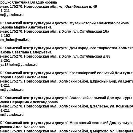
орошко Светлана Владимировна
ение:
175270, Новгородская обл., ул. Октябрьская д. 49
51-211
lm@yandex.ru
 "Холмский центр культуры и досуга" Музей истории Холмского района
абарова Марина Анатольевна
ение:
175270, Новгородская обл., г. Холм, ул. Октябрьская 16а
52-152
m_holm@mail.ru
 "Холмский центр культуры и досуга" Дом народного творчества Холмско
анова Светлана Валерьевна
ение:
175270, Новгородская обл., г. Холм, ул. Октябрьская д.88
52-251
iya13holm@yandex.ru
 "Холмский центр культуры и досуга" Красноборский сельский Дом куль
воров Сергей Васильевич
ение:
175275, Новгородская обл., Холмский район, д.Красный Бор, ул.Цент
51-211
lm@yandex.ru
 "Холмский центр культуры и досуга" Залесский сельский Дом культуры
рлова Серафима Александровна
ение:
175270, Новгородская обл., Холмский район, д.Залесье, ул. Комсомол
51-211
lm@yandex.ru
 "Холмский центр культуры и досуга" Морховский сельский Дом культур
рчкова Алла Алексеевна
ение:
175289, Новгородская обл., Холмский район, д.Морхово, ул. Звездная