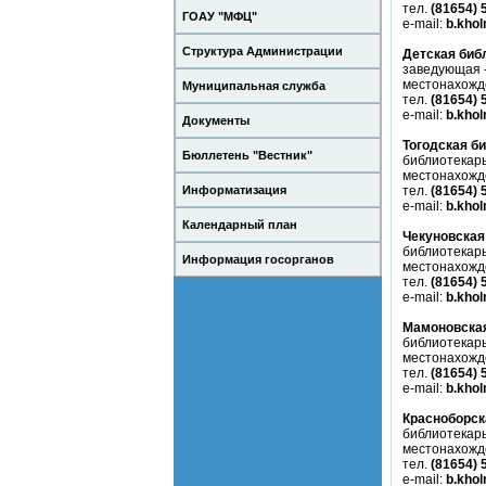
тел.
(81654) 
ГОАУ "МФЦ"
e-mail:
b.kho
Структура Администрации
Детская биб
заведующая 
местонахожд
Муниципальная служба
тел.
(81654) 
e-mail:
b.kho
Документы
Тогодская б
Бюллетень "Вестник"
библиотекарь
местонахожд
тел.
(81654) 
Информатизация
e-mail:
b.kho
Календарный план
Чекуновская
библиотекарь
Информация госорганов
местонахожд
тел.
(81654) 
e-mail:
b.kho
Мамоновская
библиотекарь
местонахожд
тел.
(81654) 
e-mail:
b.kho
Красноборск
библиотекарь
местонахожд
тел.
(81654) 
e-mail:
b.kho