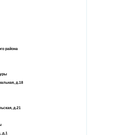
го района
туры
ральная, д.18
ьская, д.21
ы
, д.1