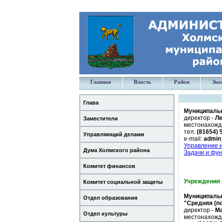
Главная
Власть
Район
Эко
Глава
Муниципальн
директор -
Ле
Заместители
местонахожд
тел.
(81654) 
Управляющий делами
e-mail:
admin
Управление и
Дума Холмского района
Задачи и фу
Комитет финансов
Учреждения 
Комитет социальной защиты
Муниципальн
Отдел образования
"Средняя (п
директор -
М
Отдел культуры
местонахожд