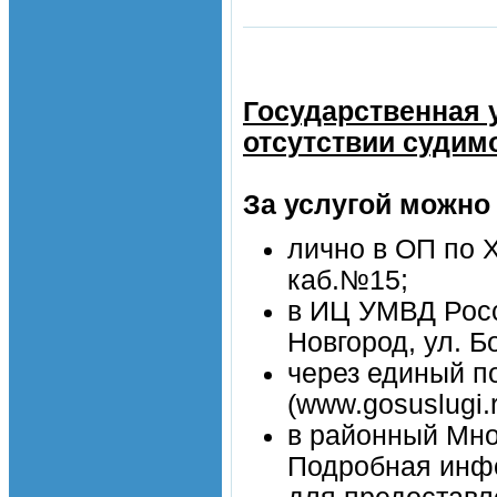
Государственная 
отсутствии судим
За услугой можно
лично в ОП по Х
каб.№15;
в ИЦ УМВД Росс
Новгород, ул. Б
через единый п
(www.gosuslugi.r
в районный Мно
Подробная инфо