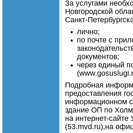
За услугами необх
Новгородской облас
Санкт-Петербургская
лично;
по почте с при
законодательст
документов;
через единый п
(www.gosuslugi.r
Подробная информа
предоставления го
информационном ст
здание ОП по Холмс
на интернет-сайте
(53.mvd.ru),на оф