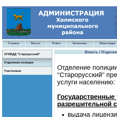
Главная
Власть
Район
Экономика
Инвестиции
Власть / Отделе
ОГИБДД "Старорусский"
Отделение полиции
Отделение полици
Участковые
"Старорусский" пр
услуги населению:
Государственные 
разрешительной 
выдача лицензи