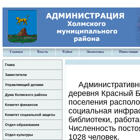
Главная
Власть
Район
Экономика
Инвестиции
Глава
Заместители
Административны
Управляющий делами
деревня Красный Б
Дума Холмского района
поселения располо
Комитет финансов
социальная инфраст
Комитет социальной защиты
библиотеки, работа
Отдел образования
Численность посто
Отдел культуры
1028 человек.