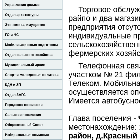
Управление делами
Торговое обслуж
Отдел архитектуры
райпо и два магаз
Экономика, имущество
предприятия отсутс
индивидуальные п
ГО и ЧС
сельскохозяйствен
Мобилизационная подготовка
фермерских хозяйс
Отдел сельского хозяйства
Телефонная свя
Муниципальный архив
участком № 21 фи
Спорт и молодежная политика
Телеком. Мобильна
КДН и ЗП
осуществляется оп
Отдел ЗАГС
Имеется автобусно
Городское поселение
Сельские поселения
Глава поселения -
Общественный Совет
местонахождение:
район, д.Красный 
Избирательная комиссия