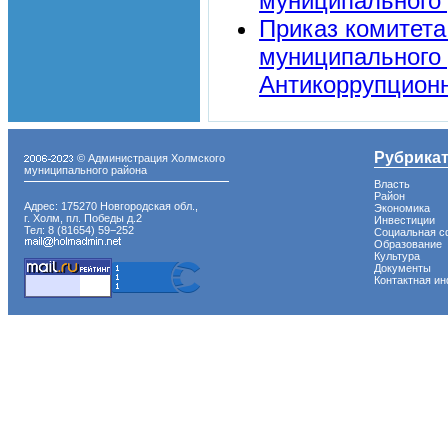
муниципального 
Приказ комитет
муниципального 
Антикоррупционн
Рубрика
© Администрация Холмского
муниципального района
Власть
Район
Адрес: 175270 Новгородская обл.,
Экономика
г. Холм, пл. Победы д.2
Инвестиции
Тел: 8 (81654) 59−252
Социальная с
Образование
Культура
Документы
Контактная и