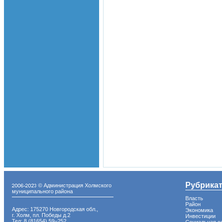
Рубрика
© Администрация Холмского
муниципального района
Власть
Район
Адрес: 175270 Новгородская обл.,
Экономика
г. Холм, пл. Победы д.2
Инвестиции
Тел: 8 (81654) 59−252