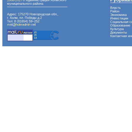
© Администрация Холмского
муниципального района
Власть
Район
Адрес: 175270 Новгородская обл.,
Экономика
г. Холм, пл. Победы д.2
Инвестиции
Тел: 8 (81654) 59−252
Социальная с
Образование
Культура
Документы
Контактная и