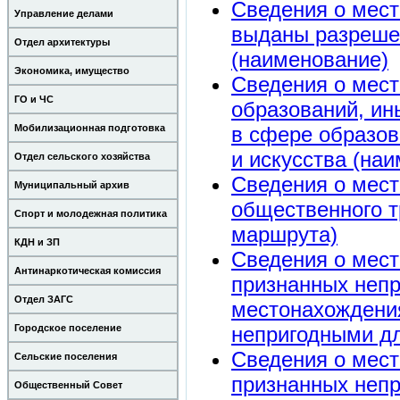
Сведения о мест
Управление делами
выданы разрешен
Отдел архитектуры
(наименование)
Экономика, имущество
Сведения о мес
ГО и ЧС
образований, ин
в сфере образов
Мобилизационная подготовка
и искусства (на
Отдел сельского хозяйства
Сведения о мест
Муниципальный архив
общественного т
Спорт и молодежная политика
маршрута)
КДН и ЗП
Сведения о мест
Антинаркотическая комиссия
признанных непр
Отдел ЗАГС
местонахождени
непригодными д
Городское поселение
Сведения о мест
Сельские поселения
признанных непр
Общественный Совет