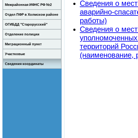
Сведения о мест
Межрайонная ИФНС РФ №2
аварийно-спаса
Отдел ПФР в Холмском районе
работы)
ОГИБДД "Старорусский"
Сведения о мест
Отделение полиции
уполномоченных 
территорий Росс
Миграционный пункт
(наименование, 
Участковые
Сведения координаты