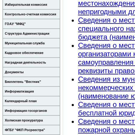
местонахождени
Избирательная комиссия
непригодными д
Контрольно-счетная комиссия
Сведения о мест
ГОАУ "МФЦ"
специального на
Структура Администрации
бюджета (наимен
Сведения о мест
Муниципальная служба
организаторами 
Кадровое обеспечение
самоуправления 
Наградная деятельность
реквизиты право
Документы
Сведения из му
Бюллетень "Вестник"
некоммерческих 
Информатизация
(наименование ю
Календарный план
Сведения о мест
бесплатной юри
Информация госорганов
Сведения о мес
Холмская прокуратура
пожарной охраны
ФГБУ "ФКП Росреестра"