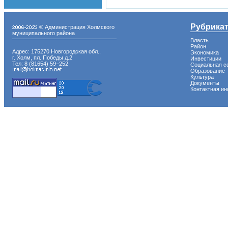
Рубрика
© Администрация Холмского
муниципального района
Власть
Район
Адрес: 175270 Новгородская обл.,
Экономика
г. Холм, пл. Победы д.2
Инвестиции
Тел: 8 (81654) 59−252
Социальная с
Образование
Культура
Документы
Контактная и