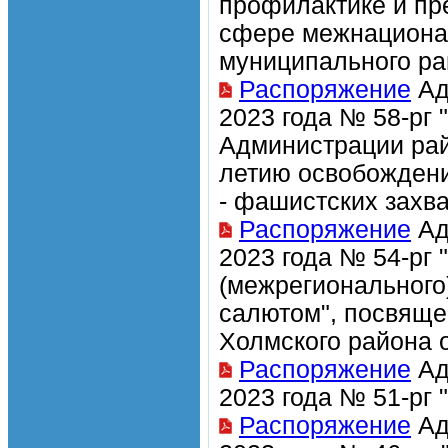
профилактике и пр
сфере межнациона
муниципального ра
Распоряжение
Ад
2023 года № 58-рг
Администрации рай
летию освобождени
- фашистских захва
Распоряжение
Ад
2023 года № 54-рг 
(межрегионального
салютом", посвяще
Холмского района о
Распоряжение
Ад
2023 года № 51-рг
Распоряжение
Ад