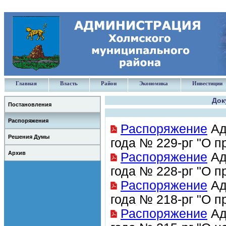
Главная
Власть
Район
Экономика
Инвестиции
Док
Постановления
Распоряжения
Распоряжение
Ад
Решения Думы
года № 229-рг "О п
Архив
Распоряжение
Ад
года № 228-рг "О п
Распоряжение
Ад
года № 218-рг "О п
Распоряжение
Ад