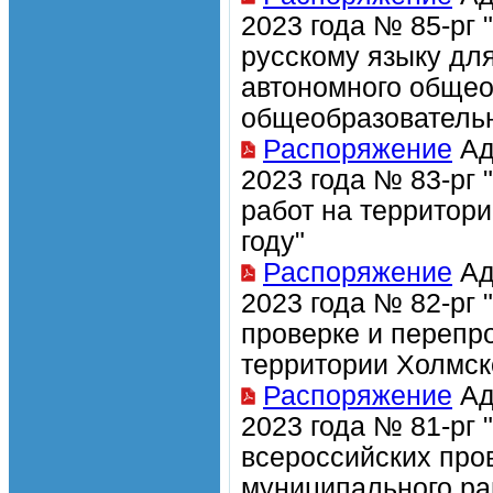
2023 года № 85-рг 
русскому языку дл
автономного общео
общеобразовательн
Распоряжение
Ад
2023 года № 83-рг
работ на территор
году"
Распоряжение
Ад
2023 года № 82-рг
проверке и перепр
территории Холмск
Распоряжение
Ад
2023 года № 81-рг
всероссийских про
муниципального рай