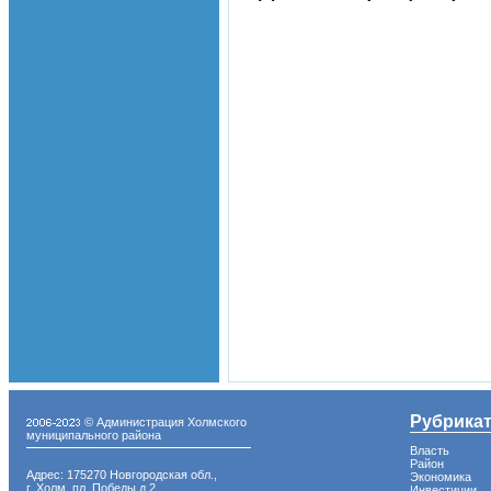
Рубрика
© Администрация Холмского
муниципального района
Власть
Район
Адрес: 175270 Новгородская обл.,
Экономика
г. Холм, пл. Победы д.2
Инвестиции