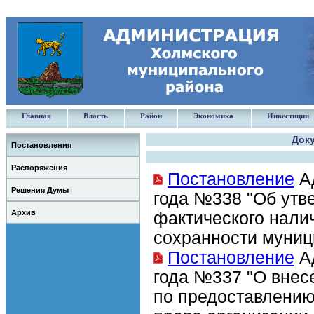
Главная
Власть
Район
Экономика
Инвестиции
Доку
Постановления
Распоряжения
Постановление
Ад
Решения Думы
года №338 "Об утв
Архив
фактического нали
сохранности муниц
Постановление
Ад
года №337 "О внес
по предоставлению