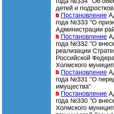
года №334 "Об обе
детей и подростков
Постановление
Ад
года №333 "О приз
Администрации рай
Постановление
Ад
года №332 "О внес
реализации Страте
Российской Федера
Холмского муницип
Постановление
Ад
года №331 "О пере
имущества"
Постановление
Ад
года №330 "О внес
Холмского муницип