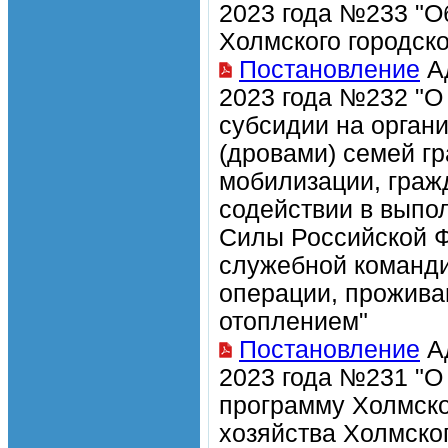
2023 года №233 "О
Холмского городско
Постановление
Ад
2023 года №232 "О
субсидии на орган
(дровами) семей г
мобилизации, граж
содействии в выпо
Силы Российской Ф
служебной команди
операции, прожив
отоплением"
Постановление
Ад
2023 года №231 "О
программу Холмско
хозяйства Холмско