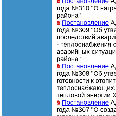
Постановление
Ад
года №310 "О нагр
района"
Постановление
Ад
года №309 "Об утв
последствий аварий
- теплоснабжения 
аварийных ситуаци
района"
Постановление
Ад
года №308 "Об утв
готовности к отопи
теплоснабжающих, 
тепловой энергии 
Постановление
Ад
года №307 "О созд