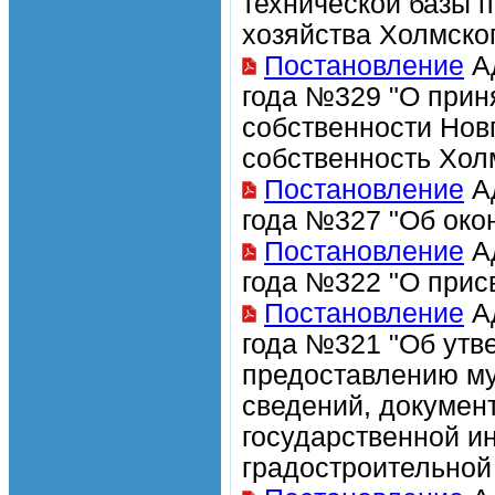
технической базы 
хозяйства Холмског
Постановление
Ад
года №329 "О прин
собственности Нов
собственность Хол
Постановление
Ад
года №327 "Об око
Постановление
Ад
года №322 "О прис
Постановление
Ад
года №321 "Об утв
предоставлению му
сведений, докумен
государственной и
градостроительной