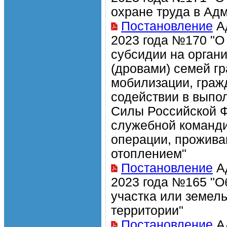
охране труда в Ад
Постановление
Ад
2023 года №170 "О
субсидии на орган
(дровами) семей г
мобилизации, граж
содействии в выпо
Силы Российской Ф
служебной команди
операции, прожив
отоплением"
Постановление
Ад
2023 года №165 "О
участка или земел
территории"
Постановление
Ад