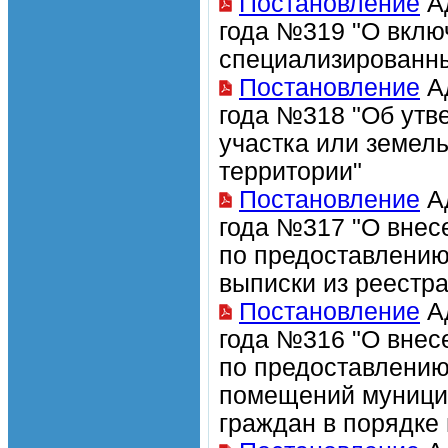
Постановление
Ад
года №319 "О вклю
специализированн
Постановление
Ад
года №318 "Об утв
участка или земел
территории"
Постановление
Ад
года №317 "О внес
по предоставлению
выписки из реестр
Постановление
Ад
года №316 "О внес
по предоставлению
помещений муници
граждан в порядке