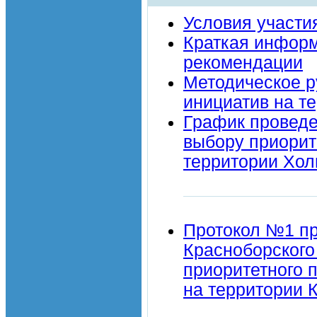
Условия участи
Краткая информ
рекомендации
Методическое р
инициатив на т
График проведе
выбору приорит
территории Хол
Протокол №1 пр
Красноборского
приоритетного 
на территории 