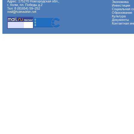
Адрес: 175270 Новгородская обл.,
Экономика
г. Холм, пл. Победы д.2
Инвестиции
Тел: 8 (81654) 59−252
Социальная с
Образование
Культура
Документы
Контактная и