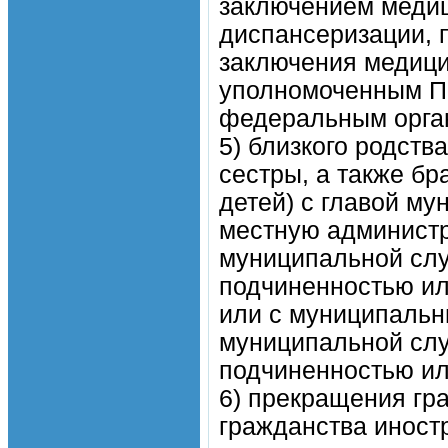
заключением медиц
диспансеризации, 
заключения медици
уполномоченным П
федеральным орган
5) близкого родства
сестры, а также бр
детей) с главой му
местную админист
муниципальной слу
подчиненностью ил
или с муниципаль
муниципальной слу
подчиненностью ил
6) прекращения гр
гражданства иностр