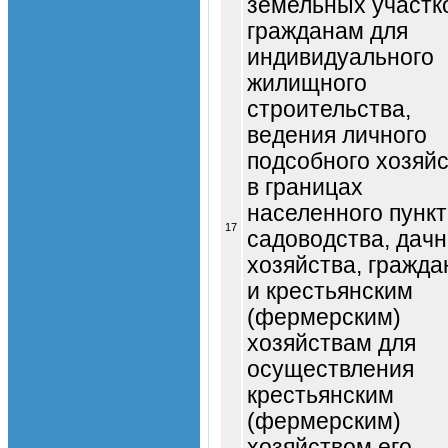
земельных участк
гражданам для
индивидуального
жилищного
строительства,
ведения личного
подсобного хозяй
в границах
населенного пункт
17
садоводства, дачн
хозяйства, гражд
и крестьянским
(фермерским)
хозяйствам для
осуществления
крестьянским
(фермерским)
хозяйством его