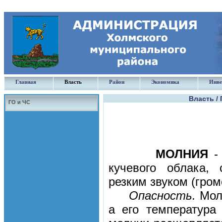
Главная
Власть
Район
Экономика
Инве
Власть /
ГО и ЧС
МОЛНИЯ
- 
кучевого облака,
резким звуком (гром
Опасность.
Молн
а его температура