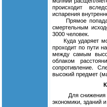
молнии расщепляет
происходит вслед
испарения внутренн
Прямое попадание
смертельным исход
3000 человек.
Куда ударяет молн
проходит по пути н
между самым высо
облаком расстоян
сопротивление. Сл
высокий предмет (мач
Для снижения о
экономики, зданий 