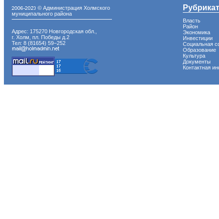
Рубрика
© Администрация Холмского
муниципального района
Власть
Район
Адрес: 175270 Новгородская обл.,
Экономика
г. Холм, пл. Победы д.2
Инвестиции
Тел: 8 (81654) 59−252
Социальная с
Образование
Культура
Документы
Контактная и