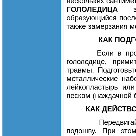
нескольких сантиме
ГОЛОЛЕДИЦА
- эт
образующийся после
также замерзания мо
КАК ПОДГ
Если в прогно
гололедице, прим
травмы. Подготовь
металлические наб
лейкопластырь или
песком (наждачной б
КАК ДЕЙСТВ
Передвигайтес
подошву. При это