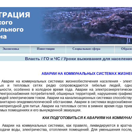
Экономика
Инвестиции
Социальная сфера
Образо
Власть / ГО и ЧС / Уроки выживания для населени
АВАРИИ НА КОММУНАЛЬНЫХ СИСТЕМАХ ЖИЗНЕ
Аварии на коммунальных системах жизнеобеспечения населения - электро
ных и тепловых сетях редко сопро­вождаются гибелью людей, одн
ьности, особенно в холодное время года. Аварии на электроэнергетическ
лектроснабжения потребителей, обширных территорий, нарушению графико
дей электрическим током. Аварии на канализационных системах способств
анитарно-эпидемиологической обстановки. Аварии в системах водоснабжен
непригодной для питья. Аварии на тепловых сетях в зимнее время года при
емых помещениях и его вынужденной эвакуации.
КАК ПОДГОТОВИТЬСЯ К АВАРИЯМ НА КОММУН
Аварии на коммунальных системах, как правило, ликвидируются в кратч
одачи воды, электричества, отопления помещений. Для уменьшения послед