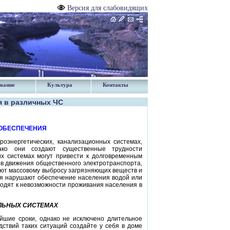
Версия для слабовидящих
вание
Культура
Контакты
я в различных ЧС
ОБЕСПЕЧЕНИЯ
энерге­тических, канализационных системах,
ако они создают существенные трудности
их системах могут привести к долговременным
в движения общественного электротранспорта,
уют массовому выбросу загрязняющих веществ и
ия нарушают обеспечение населения водой или
водят к невозможности проживания населения в
АЛЬНЫХ СИСТЕМАХ
айшие сроки, однако не исключено длительное
ствий таких ситуаций создайте у себя в доме