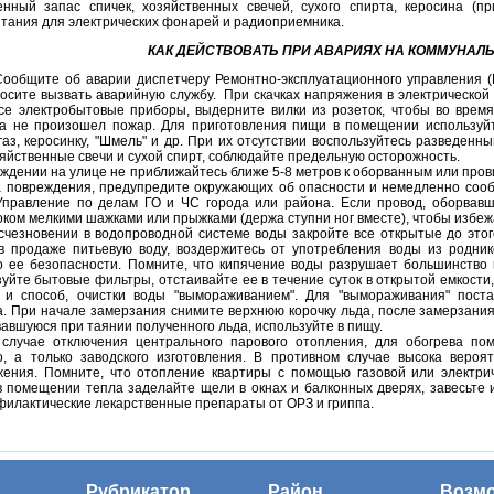
енный запас спичек, хозяйственных свечей, сухого спирта, керосина (п
тания для электрических фонарей и радиоприемника.
КАК ДЕЙСТВОВАТЬ ПРИ АВАРИЯХ НА КОММУНАЛ
Сообщите об аварии диспетчеру Ремонтно-эксплуатационного управления 
осите вызвать аварийную службу. При скачках напряжения в электрической
все электробытовые приборы, выдерните вилки из розеток, чтобы во врем
ва не произошел пожар. Для приготовления пищи в помещении используйте 
газ, керосинку, "Шмель" и др. При их отсутствии воспользуйтесь разведен
зяйственные свечи и сухой спирт, соблюдайте предельную осторожность.
нии на улице не приближайтесь ближе 5-8 метров к оборванным или провис
а повреждения, предупредите окружающих об опасности и немедленно соо
Управление по делам ГО и ЧС города или района. Если провод, оборвавш
ком мелкими шажками или прыжками (держа ступни ног вместе), чтобы избе
вении в водопроводной системе воды зак­ройте все открытые до этого
 продаже питьевую воду, воздержитесь от употребления воды из роднико
о ее безопасности. Помните, что кипячение воды разрушает большинство 
уйте бытовые фильтры, отстаивайте ее в те­чение суток в открытой емкости
и способ, очистки воды "вымораживанием". Для "вымораживания" поста
. При начале замерзания снимите верхнюю корочку льда, после замерзания 
вавшуюся при таянии полученного льда, используйте в пищу.
тключения центрального парового отопления, для обо­грева помещ
о, а только заводского изготовления. В противном случае высока веро
жения. Помните, что отопление квартиры с помощью газовой или электри
 помещении тепла заделайте щели в окнах и балконных дверях, завесьте 
илактические лекарственные препараты от ОРЗ и гриппа.
Рубрикатор
Район
Возм