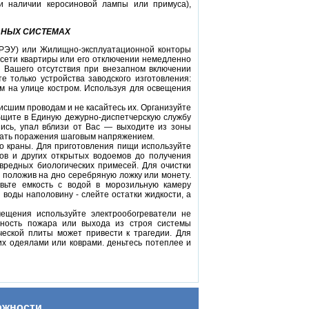
ри наличии керосиновой лампы или примуса),
ЬНЫХ СИСТЕМАХ
(РЭУ) или Жилищно-эксплуатационной конторы
 сети квартиры или его отключении немедленно
я Вашего отсутствия при внезапном включении
только устройства завод­ского изготовления:
ным на улице костром. Используя для освещения
шим проводам и не касайтесь их. Организуйте
бщите в Единую дежурно-диспетчерскую службу
ись, упал вблизи от Вас — выходите из зоны
жать пораже­ния шаговым напряжением.
 краны. Для приготовления пищи используйте
в и дру­гих открытых водоемов до получения
вредных биологических примесей. Для очистки
, положив на дно серебряную ложку или монету.
вьте емкость с водой в морозильную камеру
воды наполовину - слейте остатки жидкости, а
ения используйте электрообогреватели не
ятность пожара или выхода из строя системы
ческой плиты может привести к трагедии. Для
их одеялами или коврами. деньтесь потеплее и
ожности