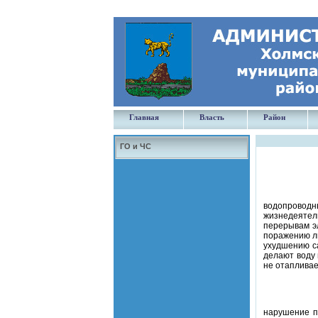
Главная
Власть
Район
ГО и ЧС
водопровод
жизнедеятел
перерывам э
поражению лю
ухудшению с
делают воду 
не отаплива
нарушение п