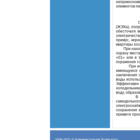
неприкоснов
элементов пи
(ЖЭКа), попр
обесточьте 
электричест
примус, керо
квартиры хо­
При нахожде
охрану мест
«01» или в 
поражения то
При исчезно
имеющуюся в
заключения 
воды использ
Эффективен 
холодильника
воду, образо
В случае о
самодельног
электроснаб
сохранения в
примите проф
© Администрация Холмского