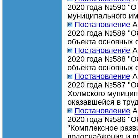
2020 года №590 "О
муниципального и
Постановление
А
2020 года №589 "О
объекта основных 
Постановление
А
2020 года №588 "О
объекта основных 
Постановление
А
2020 года №587 "О
Холмского муницип
оказавшейся в труд
Постановление
А
2020 года №586 "О
"Комплексное разв
водоснабжения и в