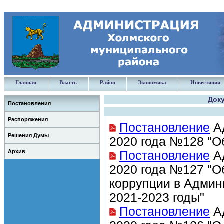
Главная
Власть
Район
Экономика
Инвестиции
Доку
Постановления
Распоряжения
Постановление
Ад
Решения Думы
2020 года №128 "О
Архив
Постановление
Ад
2020 года №127 "О
коррупции в Админ
2021-2023 годы"
Постановление
Ад