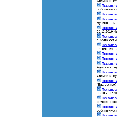
Холмского му
Постанов
собственност
Постанов
Постанов
муниципальн
Постанов
21.11.2019 №
Постанов
в Холмском 
Постанов
населения на
Постанов
Постанов
Постанов
Администраци
Постанов
Холмского му
Постанов
"Благоустрой
Постанов
03.10.2017 №
Постанов
собственност
Постанов
собственност
Постанов