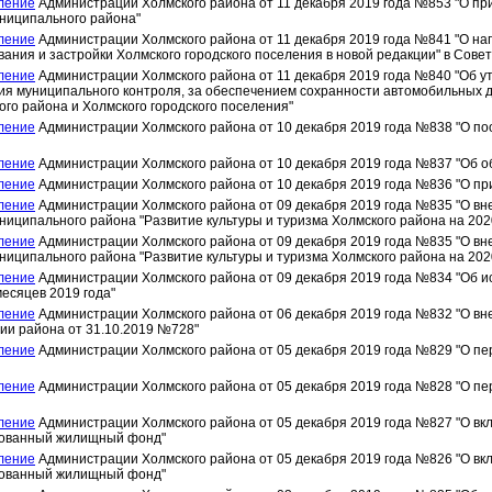
ление
Администрации Холмского района от 11 декабря 2019 года №853 "О пр
ниципального района"
ление
Администрации Холмского района от 11 декабря 2019 года №841 "О на
ания и застройки Холмского городского поселения в новой редакции" в Совет
ление
Администрации Холмского района от 11 декабря 2019 года №840 "Об 
я муниципального контроля, за обеспечением сохранности автомобильных д
го района и Холмского городского поселения"
ление
Администрации Холмского района от 10 декабря 2019 года №838 "О п
ление
Администрации Холмского района от 10 декабря 2019 года №837 "Об 
ление
Администрации Холмского района от 10 декабря 2019 года №836 "О пр
ление
Администрации Холмского района от 09 декабря 2019 года №835 "О в
ниципального района "Развитие культуры и туризма Холмского района на 202
ление
Администрации Холмского района от 09 декабря 2019 года №835 "О в
ниципального района "Развитие культуры и туризма Холмского района на 202
ление
Администрации Холмского района от 09 декабря 2019 года №834 "Об 
месяцев 2019 года"
ление
Администрации Холмского района от 06 декабря 2019 года №832 "О вн
ии района от 31.10.2019 №728"
ление
Администрации Холмского района от 05 декабря 2019 года №829 "О пе
ление
Администрации Холмского района от 05 декабря 2019 года №828 "О пе
ление
Администрации Холмского района от 05 декабря 2019 года №827 "О вк
ованный жилищный фонд"
ление
Администрации Холмского района от 05 декабря 2019 года №826 "О вк
ованный жилищный фонд"