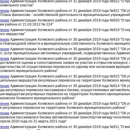
ление
Администрации Холмского района от 31 декабря 2019 года №922 "О пр
земельного участка"
ление
Администрации Холмского района от 31 декабря 2019 года №921 "Об у
 Плана финансово - хозяйственной деятельности муниципальных учреждений
ление
Администрации Холмского района от 31 декабря 2019 года №920 "О п
и района от 21.03.2012 № 224"
ление
Администрации Холмского района от 30 декабря 2019 года №919 "О пе
ого имущества"
ление
Администрации Холмского района от 30 декабря 2019 года №918 "О пр
и Новгородской области в муниципальную собственность Холмского муницип
ление
Администрации Холмского района от 30 декабря 2019 года №917 "Об у
от, услуг муниципальных автономных учреждений, подведомственных Админи
ление
Администрации Холмского района от 30 декабря 2019 года №916 "Об у
ествляются оценка и сопоставление заявок на участие в открытом конкурсе,
идетельства об осуществлении перевозок по одному или нескольким муници
Холмского муниципального района"
ление
Администрации Холмского района от 30 декабря 2019 года №915 "Об у
ципальных маршрутов регулярных перевозок на территории Холмского муниц
ление
Администрации Холмского района от 30 декабря 2019 года №914 "Об у
ида регулярных перевозок пассажиров и багажа, осуществляемых автомобил
ым маршрутам регулярных перевозок на территории Холмского муниципально
еревозок Холмского муниципального района"
ление
Администрации Холмского района от 30 декабря 2019 года №913 "Об у
 регулярных перевозок на территории Холмского муниципального района"
ление
Администрации Холмского района от 30 декабря 2019 года №912 "Об 
перевозок пассажиров и багажа автомобильным транспортом между поселени
апреля 2020 года по 31 марта 2021 года"
ление
Администрации Холмского района от 30 декабря 2019 года №911 "О в