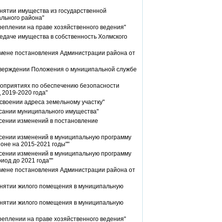
нятии имущества из государственной
ального района"
реплении на праве хозяйственного ведения"
едаче имущества в собственность Холмского
тмене постановления Администрации района от
тверждении Положения о муниципальной службе
роприятиях по обеспечению безопасности
 2019-2020 года"
своении адреса земельному участку"
исании муниципального имущества"
сении изменений в постановление
есении изменений в муниципальную программу
оне на 2015-2021 годы""
есении изменений в муниципальную программу
иод до 2021 года""
тмене постановления Администрации района от
инятии жилого помещения в муниципальную
инятии жилого помещения в муниципальную
реплении на праве хозяйственного ведения"