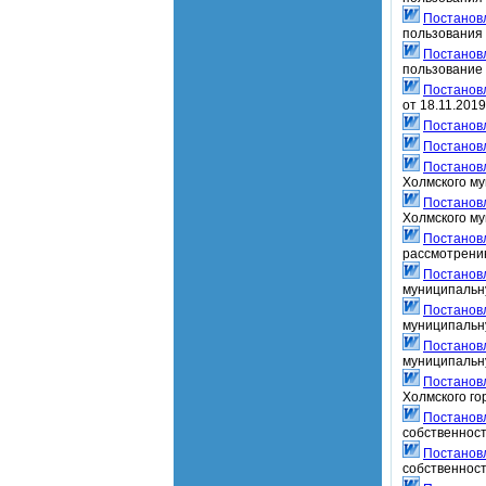
Постанов
пользования
Постанов
пользование 
Постанов
от 18.11.201
Постанов
Постанов
Постанов
Холмского му
Постанов
Холмского му
Постанов
рассмотрению
Постанов
муниципальну
Постанов
муниципальну
Постанов
муниципальну
Постанов
Холмского го
Постанов
собственност
Постанов
собственност