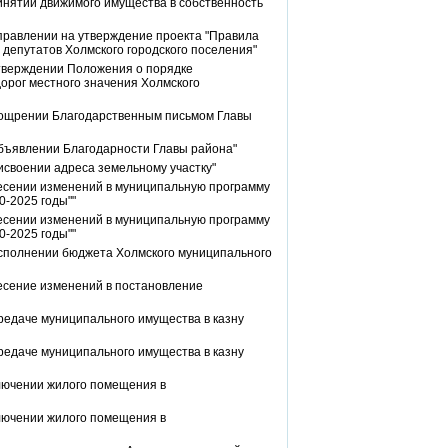
инятии движимого имущества в собственность
правлении на утверждение проекта "Правила
 депутатов Холмского городского поселения"
утверждении Положения о порядке
орог местного значения Холмского
оощрении Благодарственным письмом Главы
объявлении Благодарности Главы района"
исвоении адреса земельному участку"
несении изменений в муниципальную программу
0-2025 годы""
несении изменений в муниципальную программу
0-2025 годы""
исполнении бюджета Холмского муниципального
есение изменений в постановление
редаче муниципального имущества в казну
редаче муниципального имущества в казну
лючении жилого помещения в
лючении жилого помещения в