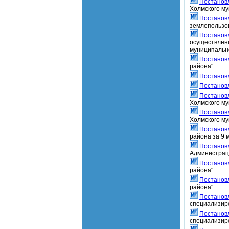
Постанов
Холмского му
Постанов
землепользов
Постанов
осуществлени
муниципально
Постанов
района"
Постанов
Постанов
Постанов
Холмского му
Постанов
Холмского му
Постанов
района за 9 
Постанов
Администрац
Постанов
района"
Постанов
района"
Постанов
специализир
Постанов
специализир