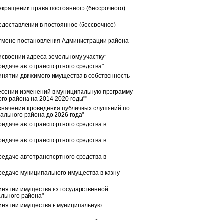
екращении права постоянного (бессрочного)
едоставлении в постоянное (бессрочное)
отмене постановления Администрации района
исвоении адреса земельному участку"
редаче автотранспортного средства"
инятии движимого имущества в собственность
несении изменений в муниципальную программу
го района на 2014-2020 годы""
азначении проведения публичных слушаний по
ального района до 2026 года"
редаче автотранспортного средства в
редаче автотранспортного средства в
редаче автотранспортного средства в
редаче муниципального имущества в казну
инятии имущества из государственной
ального района"
ринятии имущества в муниципальную