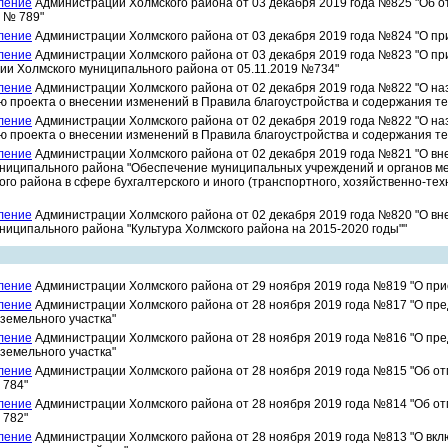
ление
Администрации Холмского района от 03 декабря 2019 года №825 "Об 
9 № 789"
ление
Администрации Холмского района от 03 декабря 2019 года №824 "О пр
ление
Администрации Холмского района от 03 декабря 2019 года №823 "О п
и Холмского муниципального района от 05.11.2019 №734"
ление
Администрации Холмского района от 02 декабря 2019 года №822 "О н
 проекта о внесении изменений в Правила благоустройства и содержания те
ление
Администрации Холмского района от 02 декабря 2019 года №822 "О н
 проекта о внесении изменений в Правила благоустройства и содержания те
ление
Администрации Холмского района от 02 декабря 2019 года №821 "О в
ниципального района "Обеспечение муниципальных учреждений и органов м
го района в сфере бухгалтерского и иного (транспортного, хозяйственно-тех
ление
Администрации Холмского района от 02 декабря 2019 года №820 "О в
ниципального района "Культура Холмского района на 2015-2020 годы""
ление
Администрации Холмского района от 29 ноября 2019 года №819 "О при
ление
Администрации Холмского района от 28 ноября 2019 года №817 "О пре
земельного участка"
ление
Администрации Холмского района от 28 ноября 2019 года №816 "О пре
земельного участка"
ление
Администрации Холмского района от 28 ноября 2019 года №815 "Об о
 784"
ление
Администрации Холмского района от 28 ноября 2019 года №814 "Об о
 782"
ление
Администрации Холмского района от 28 ноября 2019 года №813 "О вкл