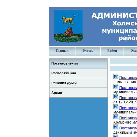
Главная
Власть
Район
Эко
Постановления
Распоряжения
Постанов
пользования
Решения Думы
Постанов
муниципальн
Архив
Постанов
от 12.12.201
Постанов
муниципальн
Постанов
Холмского му
Постанов
движимым им