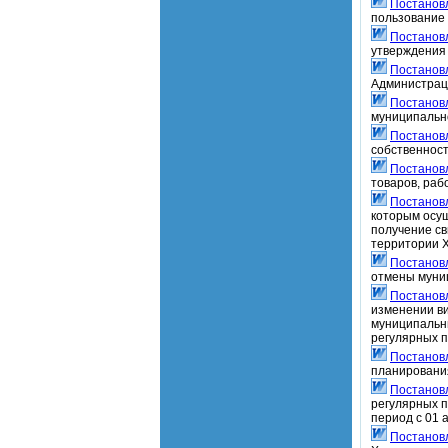
Постанов
пользование 
Постанов
утверждения
Постанов
Администраци
Постанов
муниципальн
Постанов
собственност
Постанов
товаров, раб
Постанов
которым осущ
получение св
территории 
Постанов
отмены муни
Постанов
изменении в
муниципальн
регулярных п
Постанов
планирования
Постанов
регулярных 
период с 01 
Постанов