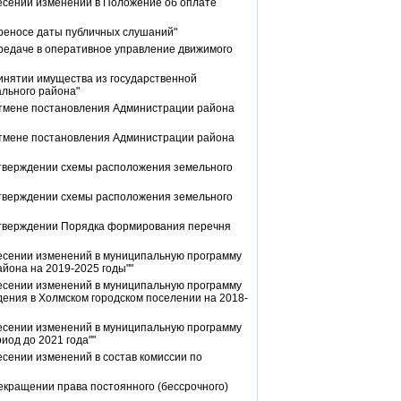
есении изменений в Положение об оплате
реносе даты публичных слушаний"
редаче в оперативное управление движимого
инятии имущества из государственной
ального района"
отмене постановления Администрации района
отмене постановления Администрации района
утверждении схемы расположения земельного
утверждении схемы расположения земельного
утверждении Порядка формирования перечня
несении изменений в муниципальную программу
йона на 2019-2025 годы""
несении изменений в муниципальную программу
ения в Холмском городском поселении на 2018-
несении изменений в муниципальную программу
иод до 2021 года""
сении изменений в состав комиссии по
екращении права постоянного (бессрочного)