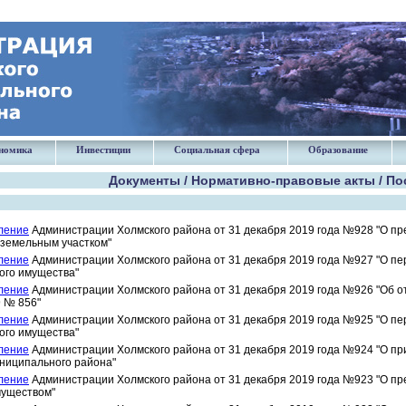
номика
Инвестиции
Социальная сфера
Образование
Документы / Нормативно-правовые акты / По
ление
Администрации Холмского района от 31 декабря 2019 года №928 "О пр
 земельным участком"
ление
Администрации Холмского района от 31 декабря 2019 года №927 "О пе
ого имущества"
ление
Администрации Холмского района от 31 декабря 2019 года №926 "Об 
9 № 856"
ление
Администрации Холмского района от 31 декабря 2019 года №925 "О пе
ого имущества"
ление
Администрации Холмского района от 31 декабря 2019 года №924 "О пр
ниципального района"
ление
Администрации Холмского района от 31 декабря 2019 года №923 "О п
уществом"