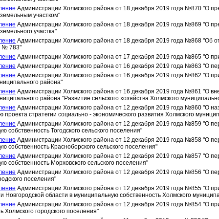
ление
Администрации Холмского района от 18 декабря 2019 года №870 "О пр
 земельным участком"
ление
Администрации Холмского района от 18 декабря 2019 года №869 "О пр
земельного участка"
ление
Администрации Холмского района от 18 декабря 2019 года №868 "Об 
9 № 783"
ление
Администрации Холмского района от 17 декабря 2019 года №865 "О пр
ление
Администрации Холмского района от 16 декабря 2019 года №863 "О пе
ление
Администрации Холмского района от 16 декабря 2019 года №862 "О пр
ниципального района"
ление
Администрации Холмского района от 16 декабря 2019 года №861 "О в
ниципального района "Развитие сельского хозяйства Холмского муниципально
ление
Администрации Холмского района от 12 декабря 2019 года №860 "О н
 проекта стратегии социально - экономического развития Холмского муницип
ление
Администрации Холмского района от 12 декабря 2019 года №859 "О пе
ю собственность Тогодского сельского поселения"
ление
Администрации Холмского района от 12 декабря 2019 года №858 "О пе
ю собственность Красноборского сельского поселения"
ление
Администрации Холмского района от 12 декабря 2019 года №857 "О пе
ю собственность Морховского сельского поселения"
ление
Администрации Холмского района от 12 декабря 2019 года №856 "О пе
родского поселения"
ление
Администрации Холмского района от 12 декабря 2019 года №855 "О пр
и Новгородской области в муниципальную собственность Холмского муницип
ление
Администрации Холмского района от 12 декабря 2019 года №854 "О п
ь Холмского городского поселения"