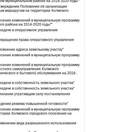
ом муниципальном районе на 2018-2020 годы""
утверждении Положения об организации
ым маршрутам на территории Холмского
несении изменений в муниципальную программу
го района на 2014-2020 годы""
редаче в оперативное управление
рекращении права оперативного управления
исвоении адреса земельному участку"
несении изменений в муниципальную программу
несении изменений в муниципальную программу
естного самоуправления Холмского
нического и бытового) обслуживания на 2016-
едаче в собственность земельного участка"
едаче в собственность земельного участка"
ризнании утративщим силу постановления
ведении режима повышенной готовности"
несении изменений в муниципальную программу
тории Холмского городского поселения на
изменении вида разрешенного использования