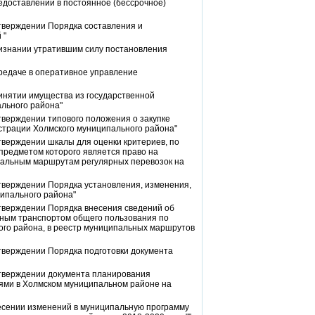
едоставлении в постоянное (бессрочное)
тверждении Порядка составления и
 "
ризнании утратившим силу постановления
редаче в оперативное управление
инятии имущества из государственной
ального района"
тверждении типового положения о закупке
страции Холмского муниципального района"
тверждении шкалы для оценки критериев, по
 предметом которого является право на
пальным маршрутам регулярных перевозок на
тверждении Порядка установления, изменения,
ипального района"
тверждении Порядка внесения сведений об
ьным транспортом общего пользования по
го района, в реестр муниципальных маршрутов
тверждении Порядка подготовки документа
утверждении документа планирования
ями в Холмском муниципальном районе на
несении изменений в муниципальную программу