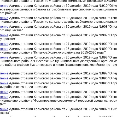
ниципального района "Развитие управления земельными ресурсами в Холмск
ление
Администрации Холмского района от 30 декабря 2019 года №910 "Об 
перевозок пассажиров и багажа автомобильным транспортом по муниципальн
ого района"
ление
Администрации Холмского района от 30 декабря 2019 года №909 "О в
ниципального района "Развитие сельского хозяйства Холмского муниципально
ление
Администрации Холмского района от 30 декабря 2019 года №908 "О пе
ого имущества"
ление
Администрации Холмского района от 30 декабря 2019 года №907 "О п
уществом"
ление
Администрации Холмского района от 27 декабря 2019 года №902 "О пр
ление
Администрации Холмского района от 26 декабря 2019 года №899 "О в
ниципального района "Культура Холмского района на 2015-2020 годы""
ление
Администрации Холмского района от 26 декабря 2019 года №898 "О в
ниципального района "Обеспечение муниципальных учреждений и органов м
го района в сфере бухгалтерского и иного (транспортного, хозяйственно-тех
ление
Администрации Холмского района от 26 декабря 2019 года №897 "О пер
ление
Администрации Холмского района от 26 декабря 2019 года №896 "О пер
ление
Администрации Холмского района от 26 декабря 2019 года №890 "О п
и района от 25.10.2013 № 845"
ление
Администрации Холмского района от 24 декабря 2019 года №889 "О в
ление
Администрации Холмского района от 24 декабря 2019 года №888 "О в
ниципального района "Формирование современной городской среды на терри
ды""
ление
Администрации Холмского района от 23 декабря 2019 года №887 "Об 
частка"