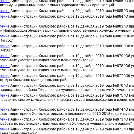
ление
Администрации Холмского района от 23 декабря 2019 года №886 "О вн
иков муниципальных (автономных) образовательных организаций"
ление
Администрации Холмского района от 20 декабря 2019 года №885 "О пе
ление
Администрации Холмского района от 19 декабря 2019 года №884 "О пе
ление
Администрации Холмского района от 19 декабря 2019 года №883 "О пр
и Новгородской области в муниципальную собственность Холмского муницип
ление
Администрации Холмского района от 19 декабря 2019 года №882 "Об 
7 № 751"
ление
Администрации Холмского района от 19 декабря 2019 года №880 "Об 
4 №588"
ление
Администрации Холмского района от 19 декабря 2019 года №879 "Об 
земельных участков на кадастровом плане территории"
ление
Администрации Холмского района от 19 декабря 2019 года №878 "Об 
земельных участков на кадастровом плане территории"
ление
Администрации Холмского района от 19 декабря 2019 года №877 "Об 
сходов Холмского муниципального района"
ление
Администрации Холмского района от 19 декабря 2019 года №876 "О в
униципального района "Управление муниципальными финансами Холмского ра
ление
Администрации Холмского района от 19 декабря 2019 года №875 "О в
 развитие систем коммунальной инфраструктуры водоснабжения и водоотвед
ление
Администрации Холмского района от 19 декабря 2019 года №874 "О в
ство территории в Холмском городском поселении на 2016-2018 годы и на пер
ление
Администрации Холмского района от 18 декабря 2019 года №873 "О вне
 работы по противодействию коррупции в Холмском муниципальном районе"
ление
Администрации Холмского района от 18 декабря 2019 года №871 "О пр
 земельным участком"