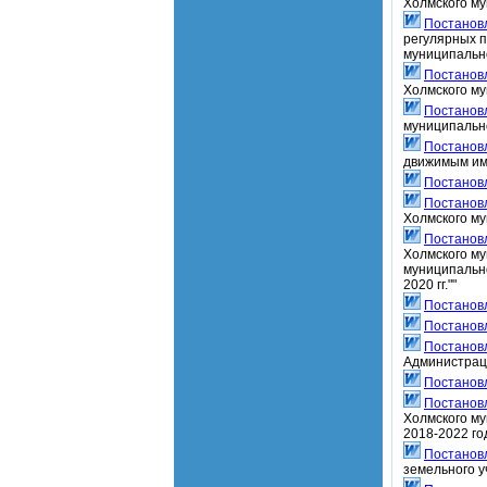
Холмского му
Постанов
регулярных 
муниципальн
Постанов
Холмского му
Постанов
муниципальн
Постанов
движимым им
Постанов
Постанов
Холмского му
Постанов
Холмского му
муниципально
2020 гг.""
Постанов
Постанов
Постанов
Администраци
Постанов
Постанов
Холмского му
2018-2022 го
Постанов
земельного у