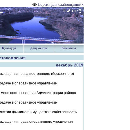
Версия для слабовидящих
Культура
Документы
Контакты
становления
декабрь 2019
екращении права постоянного (бессрочного)
редаче в оперативное управление
отмене постановления Администрации района
редаче в оперативное управление
инятии движимого имущества в собственность
рекращении права оперативного управления