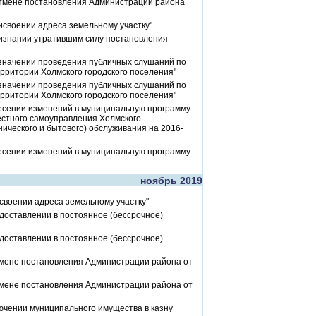
отмене постановления Администрации района
исвоении адреса земельному участку"
ризнании утратившим силу постановления
азначении проведения публичных слушаний по
рритории Холмского городского поселения"
азначении проведения публичных слушаний по
рритории Холмского городского поселения"
несении изменений в муниципальную программу
естного самоуправления Холмского
нического и бытового) обслуживания на 2016-
несении изменений в муниципальную программу
ноябрь 2019
своении адреса земельному участку"
доставлении в постоянное (бессрочное)
доставлении в постоянное (бессрочное)
тмене постановления Администрации района от
тмене постановления Администрации района от
ючении муниципального имущества в казну