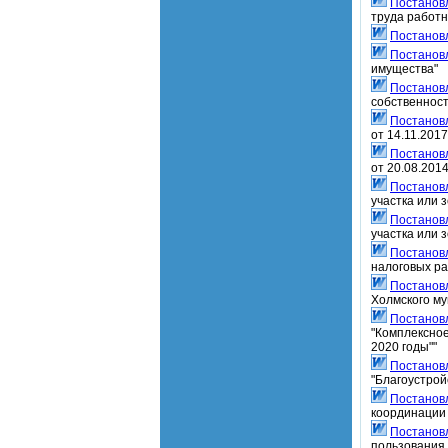
Постанов
труда работн
Постанов
Постанов
имущества"
Постанов
собственност
Постанов
от 14.11.201
Постанов
от 20.08.201
Постанов
участка или 
Постанов
участка или 
Постанов
налоговых ра
Постанов
Холмского м
Постанов
"Комплексное
2020 годы""
Постанов
"Благоустрой
Постанов
координации
Постанов
пользования