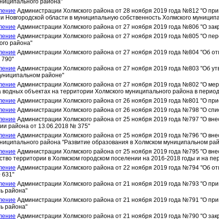
ниципального района"
ление
Администрации Холмского района от 28 ноября 2019 года №812 "О при
и Новгородской области в муниципальную собственность Холмского муницип
ление
Администрации Холмского района от 27 ноября 2019 года №806 "О зак
ление
Администрации Холмского района от 27 ноября 2019 года №805 "О пер
ого района"
ление
Администрации Холмского района от 27 ноября 2019 года №804 "Об о
 790"
ление
Администрации Холмского района от 27 ноября 2019 года №803 "Об у
муниципальном районе"
ление
Администрации Холмского района от 27 ноября 2019 года №802 "О ме
 водных объектах на территории Холмского муниципального района в период
ление
Администрации Холмского района от 26 ноября 2019 года №801 "О при
ление
Администрации Холмского района от 26 ноября 2019 года №798 "О сп
ление
Администрации Холмского района от 25 ноября 2019 года №797 "О вне
и района от 13.06.2018 № 375"
ление
Администрации Холмского района от 25 ноября 2019 года №796 "О вн
ниципального района "Развитие образования в Холмском муниципальном рай
ление
Администрации Холмского района от 25 ноября 2019 года №795 "О вн
ство территории в Холмском городском поселении на 2016-2018 годы и на пер
ление
Администрации Холмского района от 22 ноября 2019 года №794 "Об о
 631"
ление
Администрации Холмского района от 21 ноября 2019 года №793 "О пр
ь района"
ление
Администрации Холмского района от 21 ноября 2019 года №791 "О пр
ь района"
ление
Администрации Холмского района от 21 ноября 2019 года №790 "О зак