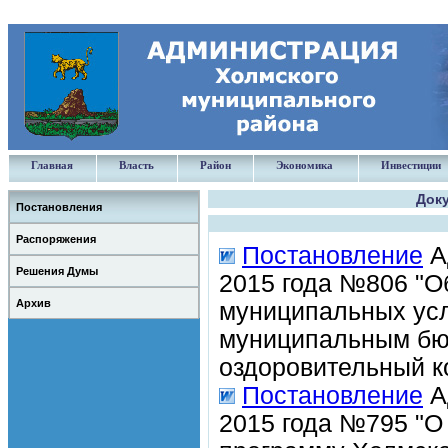
Главная
Власть
Район
Экономика
Инвестиции
Доку
Постановления
Распоряжения
Постановление
А
Решения Думы
2015 года №806 "О
Архив
муниципальных усл
муниципальным бю
оздоровительный к
Постановление
А
2015 года №795 "О