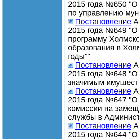
2015 года №650 "О
по управлению му
Постановление
А
2015 года №649 "О
программу Холмско
образования в Хол
годы""
Постановление
А
2015 года №648 "О
значимым имущест
Постановление
А
2015 года №647 "О
комиссии на замещ
службы в Админист
Постановление
А
2015 года №644 "О