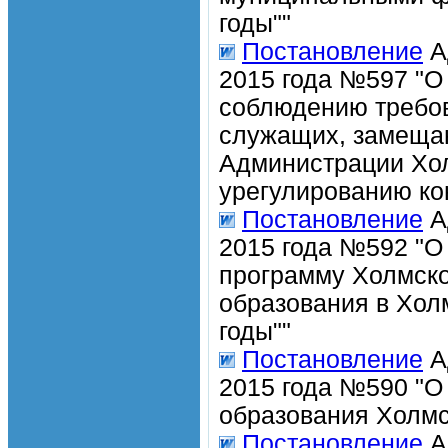
годы""
Постановление
А
2015 года №597 "О
соблюдению требо
служащих, замеща
Администрации Хол
урегулированию ко
Постановление
А
2015 года №592 "О
программу Холмско
образования в Хол
годы""
Постановление
А
2015 года №590 "О
образования Холмс
Постановление
А