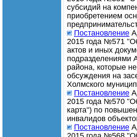
субсидий на компен
приобретением осн
предпринимательст
Постановление
А
2015 года №571 "О
актов и иных доку
подразделениями 
района, которые не
обсуждения на зас
Холмского муницип
Постановление
А
2015 года №570 "О
карта") по повыше
инвалидов объекто
Постановление
А
2015 года №568 "Об