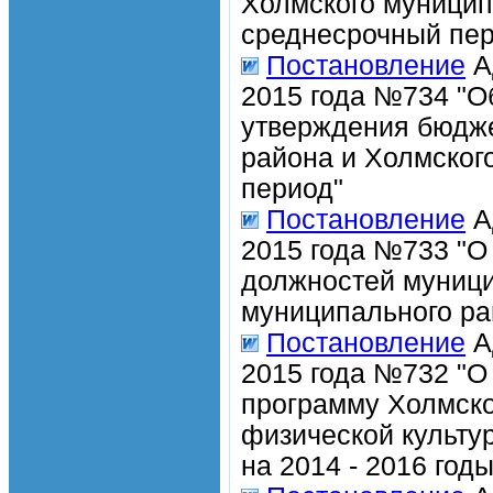
Холмского муницип
среднесрочный пе
Постановление
А
2015 года №734 "О
утверждения бюдже
района и Холмског
период"
Постановление
А
2015 года №733 "О
должностей муниц
муниципального ра
Постановление
А
2015 года №732 "О
программу Холмско
физической культу
на 2014 - 2016 годы